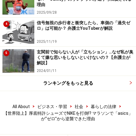
理由
2025/09/28
信号無視の歩行者と衝突したら、車側の「過失ゼ
4
ロ」は可能か？ 弁護士YouTuberが解説
2025/11/19
玄関前で知らない人が「立ちション」…なぜ私が臭
5
くて嫌な思いをしないといけないの？【弁護士が
解説】
2024/01/11
ランキングをもっと見る
>
>
>
>
All About
ビジネス・学習
社会
暮らしの法律
【世界陸上】厚底特許シューズでNIKEを打倒!? マラソンで「asics」
が“ゼロ”から逆襲できた理由