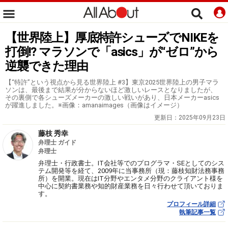
【世界陸上】厚底特許シューズでNIKEを
打倒!? マラソンで「asics」が“ゼロ”から
逆襲できた理由
【“特許”という視点から見る世界陸上 #3】東京2025世界陸上の男子マラ
ソンは、最後まで結果が分からないほど激しいレースとなりましたが、
その裏側で各シューズメーカーの激しい戦いがあり、日本メーカーasics
が躍進しました。※画像：amanaimages（画像はイメージ）
更新日：
2025年09月23日
藤枝 秀幸
弁理士 ガイド
弁理士
弁理士・行政書士。IT会社等でのプログラマ・SEとしてのシス
テム開発等を経て、2009年に当事務所（現：藤枝知財法務事務
所）を開業。現在はIT分野やエンタメ分野のクライアント様を
中心に契約書業務や知的財産業務を日々行わせて頂いておりま
す。
プロフィール詳細
執筆記事一覧