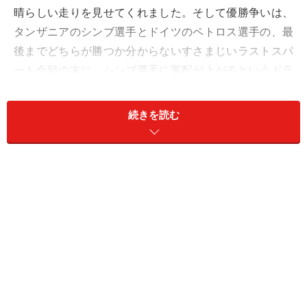
晴らしい走りを見せてくれました。そして優勝争いは、
タンザニアのシンブ選手とドイツのペトロス選手の、最
後までどちらが勝つか分からないすさまじいラストスパ
ート合戦の末に、シンブ選手に軍配が上がるというドラ
マチックな結果となりました。
続きを読む
実はこうした熱いレースの裏で、激しい“シューズメーカ
ーの争い”もありました。
2019年7月にNIKEが販売した「ズームエックス ヴェイパ
ーフライ ネクスト%」により、マラソンや箱根駅伝にお
いて“厚底シューズ”が席巻し、現在ではほぼ全てのマラ
ソントップランナーが厚底シューズを履いています。