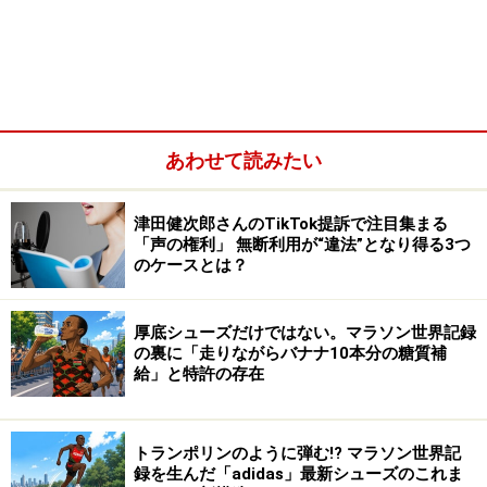
厚底シューズ旋風を巻き起こした「ズームエックス ヴェイ
パーフライ ネクスト%」※画像：
NIKE 公式Webサイト
今回の世界陸上男子マラソンでも、どの選手も厚底シュ
ーズを履いて走っていましたが、その中でも日本メーカ
あわせて読みたい
ー「asics」の赤い厚底シューズがとりわけ目立っていま
した。上位入賞者におけるシェアは、asicsの厚底シュー
津田健次郎さんのTikTok提訴で注目集まる
ズがNo.1でした。
「声の権利」 無断利用が“違法”となり得る3つ
のケースとは？
【上位入賞者が履いていた厚底シューズ】
1位：シンブ（タンザニア）／adidas「ADIOS PRO EVO
厚底シューズだけではない。マラソン世界記録
2」
の裏に「走りながらバナナ10本分の糖質補
給」と特許の存在
2位：ペトロス（ドイツ）／PUMA「FAST-R NITRO
ELITE 2」
○3位：アウアニ（イタリア）
／
asics「METASPEED
トランポリンのように弾む!? マラソン世界記
RAY」※最新モデル
録を生んだ「adidas」最新シューズのこれま