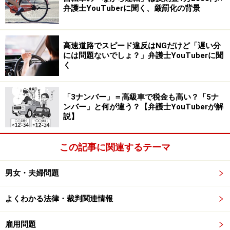
手が多く見られたため、上位入賞者のシェア割合も踏ま
弁護士YouTuberに聞く、厳罰化の背景
えると、ついに「asicsがNIKEを打倒した」と言ってもい
いのではないかと、筆者は考えます。
高速道路でスピード違反はNGだけど「遅い分
には問題ないでしょ？」弁護士YouTuberに聞
また同時にこれは、一時は箱根駅伝で着用者“ゼロ”にな
く
るなど、危機的状況に陥っていたasicsの“逆転劇”でもあ
ると言えるでしょう。
「3ナンバー」＝高級車で税金も高い？「5ナ
ンバー」と何が違う？【弁護士YouTuberが解
説】
＞次ページ：箱根駅伝で着用者“ゼロ”からの逆襲
※記事内容は執筆時点のものです。最新の内容をご確認くださ
この記事に関連するテーマ
い。
男女・夫婦問題
次のページへ
1
/
4
よくわかる法律・裁判関連情報
雇用問題