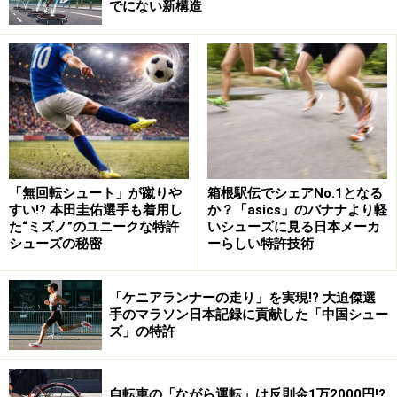
でにない新構造
○4位：アルマヤ（イスラエル）
／
asics「METASPEED」
5位：チェランガット（ウガンダ）／adidas「ADIOS
PRO EVO 1」
6位：チャッピネーリ（イタリア）／NIKE「ズームエッ
クス ヴェイパーフライ ネクスト%4」
○7位：アヤレ（イスラエル）
／
asics「METASPEED」
8位：アマレ（エリトリア）／NIKE「ズームエックス ヴ
ェイパーフライ ネクスト%4」
「無回転シュート」が蹴りや
箱根駅伝でシェアNo.1となる
すい!? 本田圭佑選手も着用し
か？「asics」のバナナより軽
※敬称略、着用シューズはいずれも筆者の目視による判
た“ミズノ”のユニークな特許
いシューズに見る日本メーカ
定
シューズの秘密
ーらしい特許技術
日本勢最高位の11位の近藤選手や、女子マラソン7位入
「ケニアランナーの走り」を実現!? 大迫傑選
賞の小林香菜選手もasicsの赤い厚底シューズ
手のマラソン日本記録に貢献した「中国シュー
ズ」の特許
「METASPEED」を履いて走っていました。
そのほか全体的にも、asicsの厚底シューズを着用した選
自転車の「ながら運転」は反則金1万2000円!?