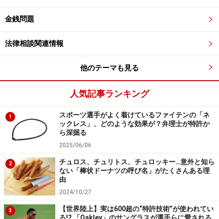
金銭問題
法律相談関連情報
他のテーマも見る
人気記事ランキング
スポーツ選手がよく着けているファイテンの「ネ
1
ックレス」、どのような効果が？弁理士が特許か
ら深掘る
2025/06/06
チュロス、チュリトス、チュロッキー…意外と知ら
2
ない「棒状ドーナツの呼び名」がたくさんある理
由
2024/10/27
【世界陸上】実は600超の“特許技術”が使われてい
3
る!? 「Oakley」のサングラスが選手らに愛される