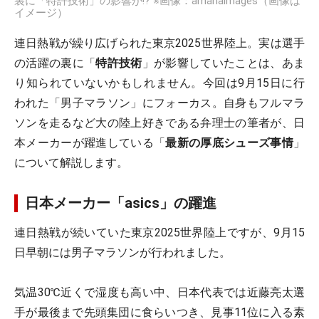
裏に「特許技術」の影響が!? ※画像：amanaimages（画像は
イメージ）
連日熱戦が繰り広げられた東京2025世界陸上。実は選手
の活躍の裏に「
特許技術
」が影響していたことは、あま
り知られていないかもしれません。今回は9月15日に行
われた「男子マラソン」にフォーカス。自身もフルマラ
ソンを走るなど大の陸上好きである弁理士の筆者が、日
本メーカーが躍進している「
最新の厚底シューズ事情
」
について解説します。
日本メーカー「asics」の躍進
連日熱戦が続いていた東京2025世界陸上ですが、9月15
日早朝には男子マラソンが行われました。
気温30℃近くで湿度も高い中、日本代表では近藤亮太選
手が最後まで先頭集団に食らいつき、見事11位に入る素