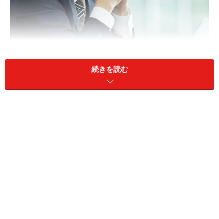
続きを読む
将来、年金を月20万円もらうためには、現役時代にどのくら
いの収入がいる？（画像：PIXTA）
A：年収の目安は679万6260円（月額56万
6355円）です
会社員は、受給要件を満たすことで原則、65歳から老齢
基礎年金に、老齢厚生年金が上乗せされて受け取れま
す。老齢基礎年金は、未納期間・免除期間が全くない方
は、月額6万9308円（令和7年度満額）が受け取れます。