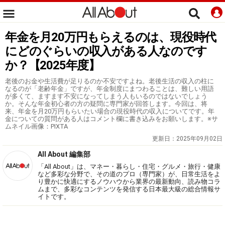
年金を月20万円もらえるのは、現役時代
にどのぐらいの収入がある人なのです
か？【2025年度】
老後のお金や生活費が足りるのか不安ですよね。老後生活の収入の柱に
なるのが「老齢年金」ですが、年金制度にまつわることは、難しい用語
が多くて、ますます不安になってしまう人もいるのではないでしょう
か。そんな年金初心者の方の疑問に専門家が回答します。今回は、将
来、年金を月20万円もらいたい場合の現役時代の収入についてです。年
金についての質問がある人はコメント欄に書き込みをお願いします。※サ
ムネイル画像：PIXTA
更新日：
2025年09月02日
All About 編集部
「All About」は、マネー・暮らし・住宅・グルメ・旅行・健康
など多彩な分野で、その道のプロ（専門家）が、日常生活をよ
り豊かに快適にするノウハウから業界の最新動向、読み物コラ
ムまで、多彩なコンテンツを発信する日本最大級の総合情報サ
イトです。