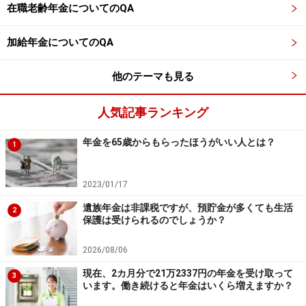
在職老齢年金についてのQA
平均標準報酬月額を年収に換算します。
加給年金についてのQA
56万6355円×12カ月≒679万6260円（年収）
他のテーマも見る
したがって、毎月20万円の年金を受け取るために必要な
生涯平均年収の目安は679万6260円（月額56万6355円）
人気記事ランキング
となります。
年金を65歳からもらったほうがいい人とは？
1
また、要件を満たす配偶者がいると、配偶者が65歳にな
るまで配偶者加給年金額が老齢厚生年金に上乗せされま
2023/01/17
す。
遺族年金は非課税ですが、預貯金が多くても生活
2
保護は受けられるのでしょうか？
※現在の制度をもとにした計算で、将来の年金額を保証
2026/08/06
するものではありません。
現在、2カ月分で21万2337円の年金を受け取って
3
※経過的加算は考慮していません。
います。働き続けると年金はいくら増えますか？
※年収と年金は額面で計算しています。