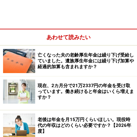
あわせて読みたい
亡くなった夫の老齢厚生年金は繰り下げ受給し
ていました。遺族厚生年金には繰り下げ加算や
経過的加算も含まれますか？
現在、2カ月分で21万2337円の年金を受け取
っています。働き続けると年金はいくら増えま
すか？
老齢厚生年金の受給額は、現役世代の収入金額（給与な
ど）と厚生年金加入期間によって、次の計算式で計算さ
老後は年金を月15万円くらいほしい。現役時
代の年収はどのくらい必要ですか？【2026年
れます。
度】