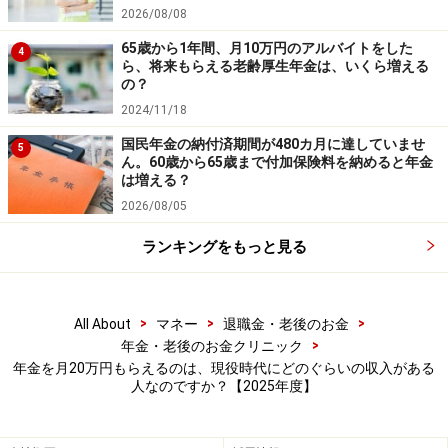
2026/08/08
※年金プチ相談コーナーに取り上げてほしい質問がある
65歳から1年間、月10万円のアルバイトをした
4
ら、将来もらえる老齢厚生年金は、いくら増える
人は
こちらから
応募するか、コメント欄への書き込みを
の？
お願いします。
2024/11/18
国民年金の納付済期間が480カ月に達していませ
5
監修・文／深川 弘恵（ファイナンシャルプランナー）
ん。60歳から65歳まで付加保険料を納めると年金
は増える？
※記事内容は執筆時点のものです。最新の内容をご確認くださ
2026/08/05
い。
本記事の内容は一般的な情報提供を目的としており、特定の金融
ランキングをもっと見る
商品や投資行動を推奨するものではありません。
投資や資産運用に関する最終的なご判断はご自身の責任において
行ってください。
掲載情報の正確性・完全性については十分に配慮しております
>
>
>
All About
マネー
退職金・老後のお金
が、その内容を保証するものではなく、これに基づく損失・損害
>
年金・老後のお金クリニック
などについて当社は一切の責任を負いません。
最新の情報や詳細については、必ず各金融機関やサービス提供者
年金を月20万円もらえるのは、現役時代にどのぐらいの収入がある
の公式情報をご確認ください。
人なのですか？【2025年度】
【編集部からのお知らせ】