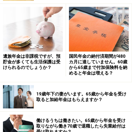
（1）平成15年3月までは、平均標準報酬月額×7.5／
1000×平成15年3月までの加入期間
（2）平成15年4月以降は、平均標準報酬額×5.769／
1000×平成15年4月以後の加入期間（※）
※従前額保障での計算方法。スライド率等については省
略。乗率は昭和21年4月2日生まれ以降の人の新乗率を使
遺族年金は非課税ですが、預
国民年金の納付済期間が480
貯金が多くても生活保護は受
カ月に達していません。60歳
用
けられるのでしょうか？
から65歳まで付加保険料を納
めると年金は増える？
では、将来、毎月20万円の年金を受け取れる会社員の現
役時代の年収について計算してみます。
19歳年下の妻がいます。65歳から年金を受け
取ると加給年金はもらえますか？
前提条件は、平成15年4月以後に40年間厚生年金に加
入、40年間の年収は一定でボーナスは含まれるとしま
働けるうちは働きたい。65歳から年金を受け
す。したがって老齢厚生年金額は、先ほどの（2）の計
取りながら働き70歳で退職したら失業給付は
算式を使って算出します。
受け取れますか？