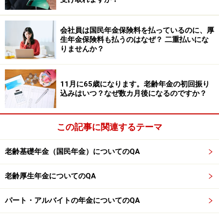
老齢基礎年金は令和7年度で満額の月額約6万9308円を受
会社員は国民年金保険料を払っているのに、厚
給できると仮定します。
生年金保険料も払うのはなぜ？ 二重払いにな
りませんか？
この条件で考えると、将来、毎月20万円の年金を受け取
るためには、老齢厚生年金を月額13万692円（20万円－6
11月に65歳になります。老齢年金の初回振り
万9308円）受け取る必要があります。
込みはいつ？なぜ数カ月後になるのですか？
老齢厚生年金を月額13万692円（年額156万8304円）受
この記事に関連するテーマ
け取るための年収を以下の計算式で計算します。
老齢基礎年金（国民年金）についてのQA
●計算式
平均標準報酬額×5.769／1000×480カ月（加入期間）＝
老齢厚生年金についてのQA
156万8304円（年間の老齢厚生年金受給額）
パート・アルバイトの年金についてのQA
平均標準報酬額＝156万8304円／（5.769／1000×480）
≒56万6355円