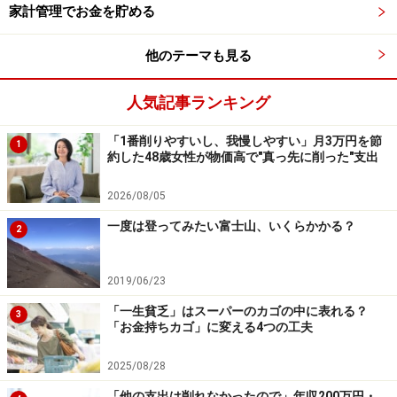
家計管理でお金を貯める
貯金を長続きさせるコツ：先取り貯金で自
動化しよう
他のテーマも見る
「なかなか貯金が続かない……」という人におすすめなの
が、先取り貯金です。
人気記事ランキング
「1番削りやすいし、我慢しやすい」月3万円を節
1
先取り貯金とは、給料が入ったタイミングで、あらかじ
約した48歳女性が物価高で"真っ先に削った"支出
め決めた金額を貯金用の口座に移しておく方法。例え
2026/08/05
ば、月2万円を給料日にすぐに別口座へ移すように設定
しておけば、自動的に年間24万円の貯金ができます。
一度は登ってみたい富士山、いくらかかる？
2
先取り貯金のメリットは、「最初に貯金を済ませること
2019/06/23
で、残ったお金でやりくりする習慣が身につくこと」。
「一生貧乏」はスーパーのカゴの中に表れる？
3
「お金持ちカゴ」に変える4つの工夫
お金があるとつい使ってしまうタイプの人でも、最初か
2025/08/28
ら“使えないお金”として分けておけば、自然と使わずに
「他の支出は削れなかったので」年収200万円・