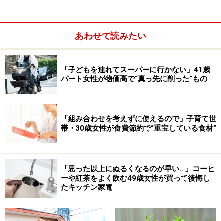
は、節約のしようがありません。まずは、お金の使い道
をしっかり“見える化”することが大切です。
あわせて読みたい
「子どもを連れてスーパーに行かない」41歳
パート女性が物価高で“真っ先に削った”もの
「組み合わせを考えずに使えるので」子育て世
帯・30歳女性が食費節約で“重宝している食材”
「思った以上にぬるくなるのが早い…」コーヒ
ーや紅茶をよく飲む49歳女性が買って後悔し
たキッチン家電
例えば、
・固定費：家賃、スマホ代、動画やゲームなどのサブス