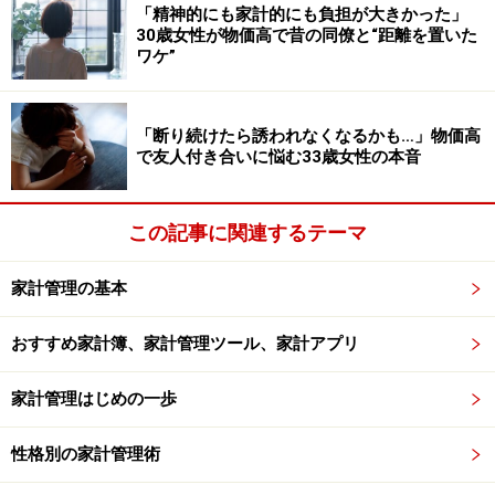
「精神的にも家計的にも負担が大きかった」
「収入が少ないから、どうせ貯金なんてムリ」と思い込
30歳女性が物価高で昔の同僚と“距離を置いた
んでいませんか？
ワケ”
この考え方がクセになっていると、少しでも貯金しよう
「断り続けたら誘われなくなるかも…」物価高
という意識が芽生えず、いつまでも「貯まらない状態」
で友人付き合いに悩む33歳女性の本音
が続いてしまいます。そして、貯められないことを自分
の中で正当化してしまうのです。
この記事に関連するテーマ
でも、貯金は金額の大小ではなく“習慣化”が大切。たと
家計管理の基本
え月500円や1000円からでも、貯める行動を始めること
に意味があります。
おすすめ家計簿、家計管理ツール、家計アプリ
「今の収入でもできることからやってみよう」と意識を
家計管理はじめの一歩
切り替えることで、将来への備えが自然と積み重なって
いきます。
性格別の家計管理術