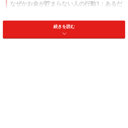
なぜかお金が貯まらない人の行動1：あるだ
け使ってしまう
「財布にお金があるとつい使ってしまう」「給料が入る
続きを読む
と、つい買い物してしまう」。そんな行動が習慣になっ
ていると、なかなか貯金はできません。
お金が入った時に真っ先に“使うこと”を考えてしまう
と、「貯める意識」が薄くなりがちです。「余ったら貯
金しよう」と思っても、実際にはほとんど残らず、気づ
けば毎月ゼロに近い……ということになりかねません。先
取り貯蓄などの仕組みを取り入れてみましょう。
なぜかお金が貯まらない人の行動2：支出を
把握していない
「何にどれくらい使っているのか分からない」状態で