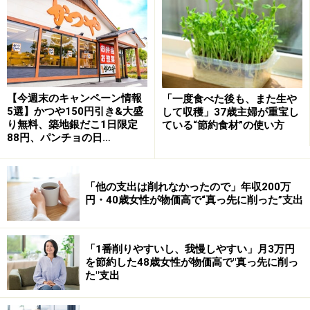
クリプションサービス、保険料、水道光熱費など、毎月
必ずかかるお金
・変動費：食費、日用品、交際費、趣味・レジャーな
ど、月によって変わるお金
【今週末のキャンペーン情報
「一度食べた後も、また生や
5選】かつや150円引き&大盛
して収穫」37歳主婦が重宝し
これらを把握せずにいると、「どこでムダ遣いしている
り無料、築地銀だこ1日限定
ている“節約食材”の使い方
88円、パンチョの日…
のか」が見えず、気付かないうちに出費がかさんでしま
います。
「他の支出は削れなかったので」年収200万
まずは、1カ月の支出をざっくりでも書き出してみると
円・40歳女性が物価高で“真っ先に削った”支出
ころから始めましょう。自分の“お金のクセ”が見えてく
るはずです。
「1番削りやすいし、我慢しやすい」月3万円
を節約した48歳女性が物価高で"真っ先に削っ
なぜかお金が貯まらない人の行動3：「収入
た"支出
が少ないから」と思い込みがち