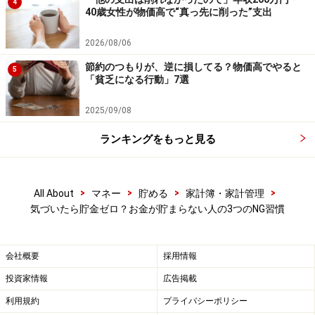
済むのです。
4
40歳女性が物価高で“真っ先に削った”支出
「余ったら貯金しよう」ではなかなか続かないからこ
2026/08/06
そ、最初に“貯める仕組み”を作ることが、長続きのコツ
節約のつもりが、逆に損してる？物価高でやると
5
になります。
「貧乏になる行動」7選
2025/09/08
ランキングをもっと見る
>
>
>
>
All About
マネー
貯める
家計簿・家計管理
気づいたら貯金ゼロ？お金が貯まらない人の3つのNG習慣
会社概要
採用情報
投資家情報
広告掲載
利用規約
プライバシーポリシー
貯金を長続きさせるコツ：「支出の見直