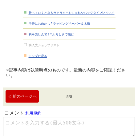
■
持っていくときもラクラク * おしゃれなバッグタイプいろいろ
■
手軽におめかし * ラッピングペーパー＆木箱
■
柄を楽しんで！* ふろしきで包む
□
購入先ショップリスト
■
トップに戻る
※記事内容は執筆時点のものです。最新の内容をご確認くださ
い。
前のページへ
5
/
5