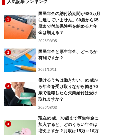
人気記事ランキング
国民年金の納付済期間が480カ月
1
に達していません。60歳から65
歳まで付加保険料を納めると年
金は増える？
2026/08/05
国民年金と厚生年金、どっちが
2
有利ですか？
2021/10/11
働けるうちは働きたい。65歳か
3
ら年金を受け取りながら働き70
歳で退職したら失業給付は受け
取れますか？
2026/08/03
現在65歳。70歳まで厚生年金に
4
加入すると、どのくらい年金は
増えますか？月収は15万～16万