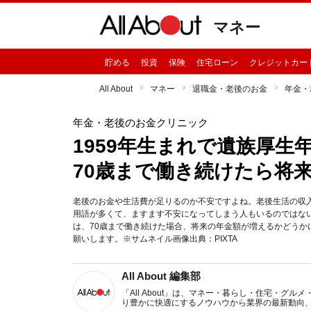
マネー
貯める
投資
保険
住宅ローン
クレジットカー
All About
マネー
退職金・老後のお金
年金・
年金・老後のお金クリニック
1959年生まれで遺族厚
70歳まで働き続けたら将
老後のお金や生活費が足りるのか不安ですよね。老後生活の収
用語が多くて、ますます不安になってしまう人もいるのではな
は、70歳まで働き続けた場合、将来の年金額が増えるかどう
願いします。※サムネイル画像出典：PIXTA
All About 編集部
「All About」は、マネー・暮らし・住宅・
り豊かに快適にするノウハウから業界の最新動向