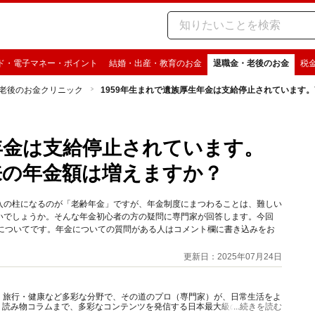
ド・電子マネー・ポイント
結婚・出産・教育のお金
退職金・老後のお金
税
老後のお金クリニック
1959年生まれで遺族厚生年金は支給停止されています
生年金は支給停止されています。
来の年金額は増えますか？
入の柱になるのが「老齢年金」ですが、年金制度にまつわることは、難しい
いでしょうか。そんな年金初心者の方の疑問に専門家が回答します。今回
かについてです。年金についての質問がある人はコメント欄に書き込みをお
更新日：2025年07月24日
グルメ・旅行・健康など多彩な分野で、その道のプロ（専門家）が、日常生活をよ
、読み物コラムまで、多彩なコンテンツを発信する日本最大級の総合情報サ
...続きを読む