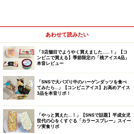
＜目次＞
1. ふわ＆サクの食感が際立つ！ 「お店で焼いたふんわり
メロンパン」
あわせて読みたい
2. 焼きたてのようなさっくり感！ 「お店で焼いたチョコ
クロワッサン」
「3店舗目でようやく買えました……！」【コ
ンビニで買える】季節限定の「桃アイス4品」
本音レビュー
「SNSで大バズり中のハーゲンダッツを食べ
てみたら…」【コンビニアイス】お高めアイス
3品を本音リポ！
「やっと買えた…！」【SNSで話題】平成女児
世代の心をくすぐる「カラースプレー」スイー
ツ実食リポ