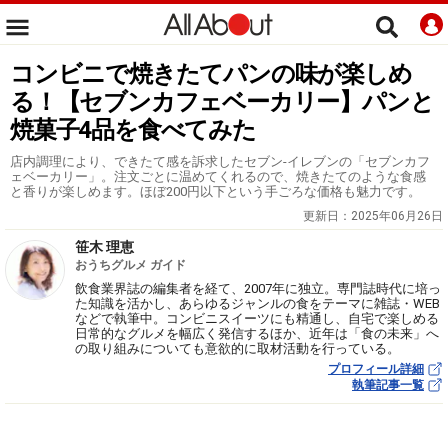
コンビニで焼きたてパンの味が楽しめ
る！【セブンカフェベーカリー】パンと
焼菓子4品を食べてみた
店内調理により、できたて感を訴求したセブン-イレブンの「セブンカフ
ェベーカリー」。注文ごとに温めてくれるので、焼きたてのような食感
と香りが楽しめます。ほぼ200円以下という手ごろな価格も魅力です。
更新日：
2025年06月26日
笹木 理恵
おうちグルメ ガイド
飲食業界誌の編集者を経て、2007年に独立。専門誌時代に培っ
た知識を活かし、あらゆるジャンルの食をテーマに雑誌・WEB
などで執筆中。コンビニスイーツにも精通し、自宅で楽しめる
日常的なグルメを幅広く発信するほか、近年は「食の未来」へ
の取り組みについても意欲的に取材活動を行っている。
プロフィール詳細
執筆記事一覧