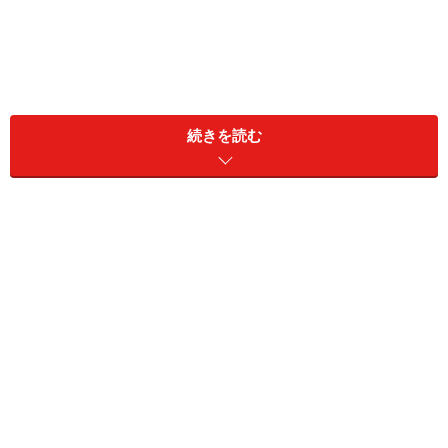
続きを読む
「ななチキ」や唐揚げが並ぶレジ横に、セブンカフェ ベー
カリーの陳列ケースが
「セブンカフェ ベーカリー」は、店内の焼成マシンで焼
き上げて提供してくれる商品で、ラインアップはお店に
よって少し違いがあるようです。
筆者は、「お店で焼いたふんわりメロンパン」「お店で
焼いたチョコクロワッサン」「お店で焼いたバター香る
フィナンシェ」「お店で揚げたソーセージドーナツ」の
4品を注文してみました。