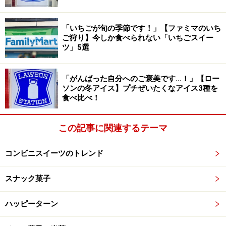
1. ふわ＆サクの食感が際立つ！ 「お店で焼
「いちごが旬の季節です！」【ファミマのいち
ご狩り】今しか食べられない「いちごスイー
いたふんわりメロンパン」
ツ」5選
「がんばった自分へのご褒美です…！」【ロー
焼きたての香りが楽しめるメロンパン。甘過ぎないのもよか
ソンの冬アイス】プチぜいたくなアイス3種を
ったです
食べ比べ！
「お店で焼いたふんわりメロンパン」（税込160.92円）
この記事に関連するテーマ
は、まわりはサクッと、中はふんわり。袋パンに比べて
香りが格段によく、食感のコントラストも際立っていて
コンビニスイーツのトレンド
おいしかったです。
スナック菓子
2. 焼きたてのようなさっくり感！ 「お店で
焼いたチョコクロワッサン」
ハッピーターン