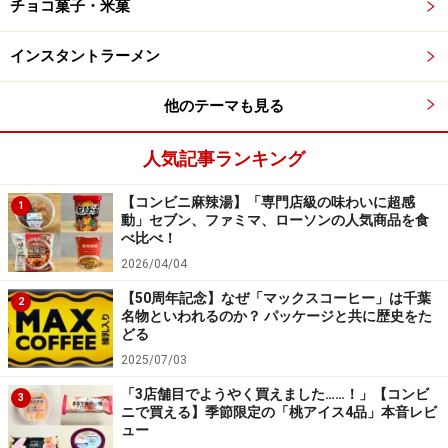
チョコ菓子・米菓
温かい状態なので、生地の香ばしい風味とチョコレートの香
りが引き立ちます
インスタントラーメン
「お店で焼いたチョコクロワッサン」（税込210.60円）
他のテーマも見る
は、さっくり、軽い食感。生地はやや塩気がきいてい
て、チョコレートの甘みが引き立ちます。ほどよいサイ
人気記事ランキング
ズ感で、おやつにもぴったり！
【コンビニ麻辣湯】「専門店級の味わいに超感
1
動」セブン、ファミマ、ローソンの人気商品を食
べ比べ！
2026/04/04
【50周年記念】なぜ「マックスコーヒー」は千葉
2
名物といわれるのか？ パッケージと共に歴史をた
どる
2025/07/03
「3店舗目でようやく買えました……！」【コンビ
3
ニで買える】季節限定の「桃アイス4品」本音レビ
ュー