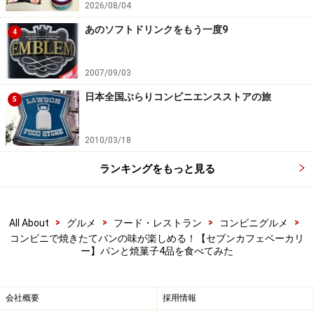
2026/08/04
あのソフトドリンクをもう一度9
4
3. 中までふんわり＆香りも豊か！ 「お店で
焼いたバター香るフィナンシェ」
2007/09/03
日本全国ぶらりコンビニエンスストアの旅
5
コーヒーのお供ならこれ！ 食感は軽いですが、食べごたえ
のあるサイズで大満足
2010/03/18
昨今、スイーツ業界では「焼きたての焼き菓子」がトレ
ランキングをもっと見る
ンドであることもあり、実は筆者が一番気になっていた
商品が、「お店で焼いたバター香るフィナンシェ」（税
込150.12円）。
>
>
>
>
All About
グルメ
フード・レストラン
コンビニグルメ
コンビニで焼きたてパンの味が楽しめる！【セブンカフェベーカリ
ー】パンと焼菓子4品を食べてみた
フィナンシェにもいろいろな食感や味わいのものがあり
ますが、これは中までふんわりとして口どけが軽いタイ
プ。アーモンドやバターの香りがよく、セブンカフェの
会社概要
採用情報