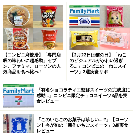
3. 中までふんわり＆香りも豊か！ 「お店で焼いたバター
香るフィナンシェ」
4. 子どものおやつや小腹満たしに！ 「お店で揚げたソー
セージドーナツ」
注文ごとに温めてくれるのでアツアツ！
【コンビニ麻辣湯】「専門店
【2月22日は猫の日】「ねこ
級の味わいに超感動」セブ
のビジュアルがかわい過ぎ
ン、ファミマ、ローソンの人
る…」コンビニの「ねこスイ
気商品を食べ比べ！
ーツ」3選実食リポ
1品ごと温めてくれるので、アツアツ！
「有名ショコラティエ監修スイーツの完成度に
注文すると「少々お時間いただけますか」と案内があ
感動…」コンビニ限定チョコスイーツ3品を実
り、レジ奥のオーブンで1品ずつ温めてくれました。手
食レビュー
渡された袋は、アツアツ！ その場で食べたい気持ちを抑
えて持ち帰りましたが、自宅でもまだ温かさはキープさ
「このいちごのお菓子は珍しい…!?」【ローソ
れたままです。袋を開けると、ふわっと香りが立ってお
ン】今が旬の「新作いちごスイーツ」3品実食
レビュー
いしそうです！