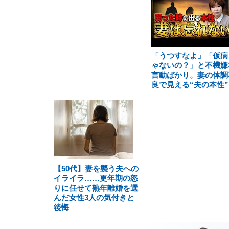
「うつすなよ」「仮病
ゃないの？」と不機嫌
言動ばかり。妻の体調
良で見える“夫の本性”
【50代】妻を襲う夫への
イライラ……更年期の怒
りに任せて熟年離婚を選
んだ女性3人の気付きと
後悔