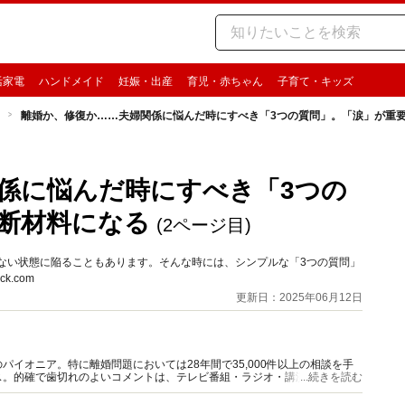
活家電
ハンドメイド
妊娠・出産
育児・赤ちゃん
子育て・キッズ
離婚か、修復か……夫婦関係に悩んだ時にすべき「3つの質問」。「涙」が重
係に悩んだ時にすべき「3つの
断材料になる
(2ページ目)
ない状態に陥ることもあります。そんな時には、シンプルな「3つの質問」
.com
更新日：2025年06月12日
イオニア。特に離婚問題においては28年間で35,000件以上の相談を手
ス。的確で歯切れのよいコメントは、テレビ番組・ラジオ・講演などでも、
...続きを読む
ー養成講座を開講中。