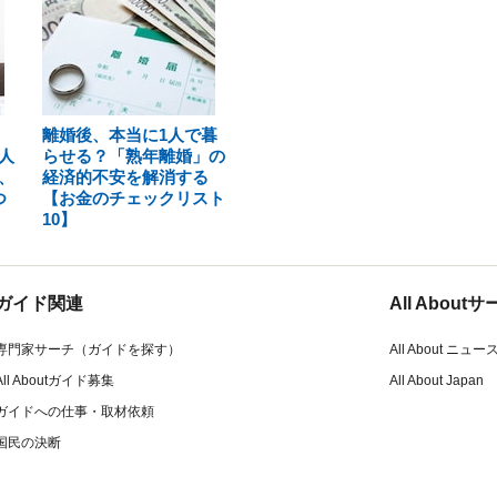
離婚後、本当に1人で暮
人
らせる？「熟年離婚」の
、
経済的不安を解消する
つ
【お金のチェックリスト
10】
ガイド関連
All Abou
専門家サーチ（ガイドを探す）
All About ニュー
All Aboutガイド募集
All About Japan
ガイドへの仕事・取材依頼
国民の決断