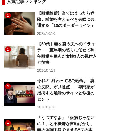
人気記事ランキング
【離婚診断】当てはまったら危
1
険。離婚を考えるべき夫婦に共
通する「10のボーダーライン」
2025/10/10
【50代】妻を襲う夫へのイライ
2
ラ……更年期の怒りに任せて熟
年離婚を選んだ女性3人の気付き
と後悔
2026/07/19
令和の“終わってる”夫婦は「妻
3
の沈黙」が共通点……専門家が
指摘する離婚のサインと修復の
ヒント
2026/03/16
「うつすなよ」「仮病じゃない
4
の？」と不機嫌な言動ばかり。
妻の体調不良で見える“夫の本