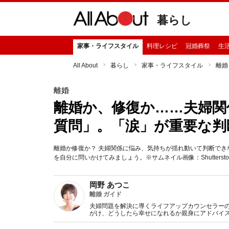
暮らし
家事・ライフスタイル
料理レシピ
冠婚葬祭
生
All About
暮らし
家事・ライフスタイル
離婚
離婚
離婚か、修復か……夫婦関
質問」。「涙」が重要な判
離婚か修復か？ 夫婦関係に悩み、気持ちが揺れ動いて判断でき
を自分に問いかけてみましょう。※サムネイル画像：Shutterstock
岡野 あつこ
離婚 ガイド
夫婦問題を解決に導くライフアップカウンセラーのパ
がけ、どうしたら幸せになれるか親身にアドバイ
多くの人の共感を得ている。元祖･離婚カウンセラ