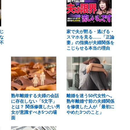
じ
家で夫が黙る・逃げる・
な
スマホを見る……「正論
不
妻」の指摘が夫婦関係を
こじらせる本当の理由
熟年離婚する夫婦の会話
離婚を迷う50代女性へ。
に存在しない「5文字」
熟年離婚寸前の夫婦関係
とは？ 関係修復したい男
を修復した人が「最初に
女が意識すべき5つの場
やめた3つのこと」
面