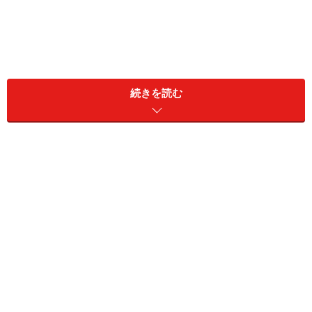
続きを読む
雇用形態：パート・アルバイト
年収：100万円
金融資産：現預金350万円、リスク資産9000万円
■リスク資産内訳
・日本株：5000万円
・投資信託：4000万円
「おすすめ優待銘柄はオリエンタルラン
ド」