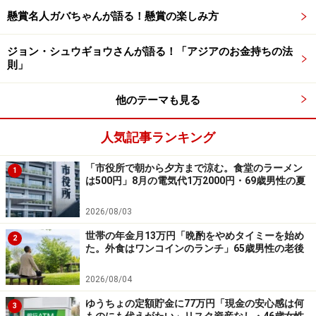
から
ぜひお寄せください。エピソードの採用で3000円分
懸賞名人ガバちゃんが語る！懸賞の楽しみ方
のAmazonギフト券をもれなくプレゼント
ジョン・シュウギョウさんが語る！「アジアのお金持ちの法
ーーーーーーーーーーーーーーーー
則」
※本文カッコ内の回答者コメントは原文に準拠していま
他のテーマも見る
す
※エピソードは投稿者の当時のものです。現在とはサー
人気記事ランキング
ビスや金額などの情報が異なることがございます
※投稿エピソードのため、内容の正確性を保証するもの
「市役所で朝から夕方まで涼む。食堂のラーメン
1
ではございません
は500円」8月の電気代1万2000円・69歳男性の夏
※特定銘柄について、投資の勧誘を目的としたものでは
2026/08/03
ございません。資産運用、投資はリスクを伴います。投
世帯の年金月13万円「晩酌をやめタイミーを始め
資に関する最終判断は、御自身の責任でお願いします
2
た。外食はワンコインのランチ」65歳男性の老後
※記事内容は執筆時点のものです。最新の内容をご確認くださ
2026/08/04
い。
本記事の内容は一般的な情報提供を目的としており、特定の金融
ゆうちょの定額貯金に77万円「現金の安心感は何
3
商品や投資行動を推奨するものではありません。