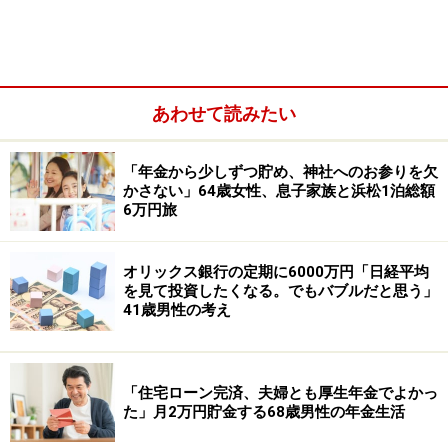
投資歴は「約30年」、日本株を中心に運用しているとい
う50代の投稿者女性。
株主優待目的で最も買ってよかった銘柄は、
オリエンタ
あわせて読みたい
ルランド＜4661＞
だそう。
「年金から少しずつ貯め、神社へのお参りを欠
かさない」64歳女性、息子家族と浜松1泊総額
6万円旅
オリックス銀行の定期に6000万円「日経平均
を見て投資したくなる。でもバブルだと思う」
41歳男性の考え
「住宅ローン完済、夫婦とも厚生年金でよかっ
た」月2万円貯金する68歳男性の年金生活