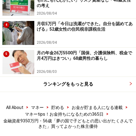
ものにも代えがたい」リスク資産なし・46歳女性
投資や資産運用に関する最終的なご判断はご自身の責任において
の考え
行ってください。
掲載情報の正確性・完全性については十分に配慮しております
2026/08/04
が、その内容を保証するものではなく、これに基づく損失・損害
月収5万円「今日は洗濯ができた。自分を認めてあ
などについて当社は一切の責任を負いません。
4
げる」52歳女性の住民税非課税生活
最新の情報や詳細については、必ず各金融機関やサービス提供者
の公式情報をご確認ください。
2026/08/04
【編集部からのお知らせ】
月の年金26万5500円「国保、介護保険料、税金で
5
・「家計」について、
アンケート（2026/8/31まで）
を実施
月4万円はきつい」68歳男性の暮らし
中です！
※抽選で20名にAmazonギフト券1000円分プレゼント
2026/08/03
※謝礼付きの限定アンケートやモニター企画に参加が可能に
なります
ランキングをもっと見る
>
>
>
>
All About
マネー
貯める
お金が貯まる人になる連載
>
マネーtips！お金持ちになるための365日
金融資産9350万円・56歳「夢の国で子どもとの思い出がたくさんで
きた」買ってよかった株主優待