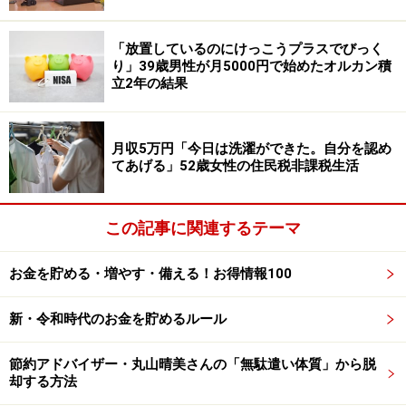
しているかどうかを確認」して「株主優待があれば株価
とチャートを見て」購入を決めているそう。
「放置しているのにけっこうプラスでびっく
り」39歳男性が月5000円で始めたオルカン積
オリエンタルランド以外では、
日本マクドナルドホール
立2年の結果
ディングス＜2702＞
は優待食事券で「好きなメニューを
値段を気にせずに注文できる」点、
コメダホールディン
月収5万円「今日は洗濯ができた。自分を認め
グス＜3543＞
は株主優待用のプリペイドカードを「モー
てあげる」52歳女性の住民税非課税生活
ニングにも使用できる」点で、それぞれ気に入っている
といいます。
この記事に関連するテーマ
今後購入を考えている優待銘柄は
ダスキン＜4665＞
で、
お金を貯める・増やす・備える！お得情報100
「子どもがミスタードーナツが好きだから（ダスキンに
はクリーンサービスとミスタードーナツ事業がある）」
新・令和時代のお金を貯めるルール
とのことでした。
節約アドバイザー・丸山晴美さんの「無駄遣い体質」から脱
却する方法
※皆さんの買ってよかった株主優待エピソードを
こちら