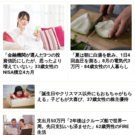
優待の内容は「東京ディズニーランドまたは東京ディズ
ニーシーの優待券」。「娘の誕生日が平成13年9月4日
で、東京ディズニーシーの開業日と一緒。出産した日に
テレビのニュースを見て、記念にと思い購入した。今も
持ち続けていて、所有年数は23年」といいます。
「金融機関が選んだ3つの投
「夏は朝に白湯を飲み、1日4
資信託にしたが、思ったより
回血圧を測る」8月の電気代3
「子どもが小さいときは誕生日やクリスマスに優待券を
増えていない」33歳女性の
万円・84歳女性の1人暮らし
NISA積立4カ月
使って遊びに行って思い出がたくさんできた。今は子ど
もが友達と遊びに行くときに使用している。ミッキーが
好きでずっと持ち続ける予定」とあります。
「誕生日やクリスマス以外にもおもちゃがもら
える」子どもが大喜び、37歳女性の株主優待
「自分が利用するお店が上場しているかど
うか確認する」
支出月50万円「2年後はクルーズ船で世界一
周。先日支払いも済ませた」62歳男性のFIRE
投資銘柄を探す際は、まず「自分が利用するお店が上場
生活