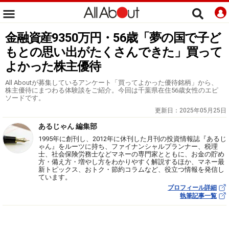
金融資産9350万円・56歳「夢の国で子ど
もとの思い出がたくさんできた」買って
よかった株主優待
All Aboutが募集しているアンケート「買ってよかった優待銘柄」から、
株主優待にまつわる体験談をご紹介。今回は千葉県在住56歳女性のエピ
ソードです。
更新日：
2025年05月25日
あるじゃん 編集部
1995年に創刊し、2012年に休刊した月刊の投資情報誌『あるじ
ゃん』をルーツに持ち、ファイナンシャルプランナー、税理
士、社会保険労務士などマネーの専門家とともに、お金の貯め
方・備え方・増やし方をわかりやすく解説するほか、マネー最
新トピックス、おトク・節約コラムなど、役立つ情報を発信し
ています。
プロフィール詳細
執筆記事一覧