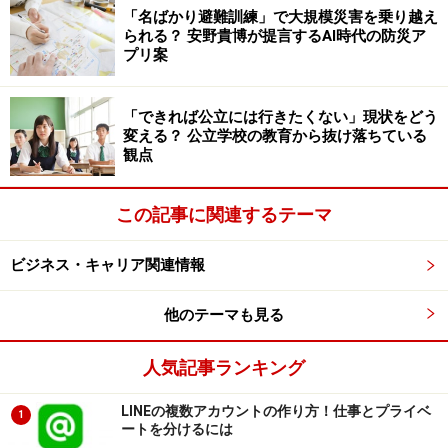
「名ばかり避難訓練」で大規模災害を乗り越え
まずは1つの会議における「ミクロな流れ」について解
られる？ 安野貴博が提言するAI時代の防災ア
プリ案
説していきましょう。
「できれば公立には行きたくない」現状をどう
たとえば、1時間のミーティングの冒頭にアジェンダを
変える？ 公立学校の教育から抜け落ちている
提示し、あとは成り行き任せで議論するだけだと、どう
観点
しても会議の流れが安定しません。
この記事に関連するテーマ
ガチガチに枠を決める必要はありませんが、なにについ
てどんな順序でどれくらい議論するのかの「大まかな時
ビジネス・キャリア関連情報
間割」を決めておけば、だれがファシリテーションを担
当しても、ミーティングの質を一定以上に保つことがで
他のテーマも見る
きます。
人気記事ランキング
「流れのいい会議」を作る7つの秘訣
LINEの複数アカウントの作り方！仕事とプライベ
1
ートを分けるには
次の7つのコツを意識しながら、「流れのいいミーティ