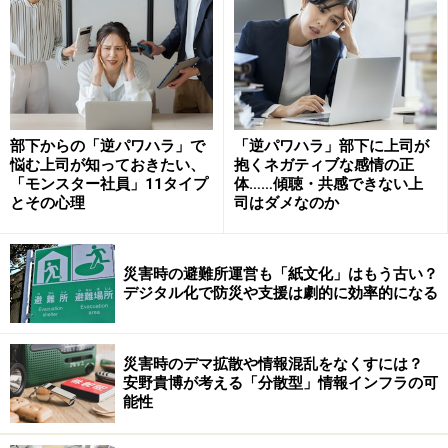
会議のムダは「2つの流れ」の見直しで解
消！
定例ミーティングの質が低い企業には共通点がありま
す。
部下からの「逆パワハラ」で
「逆パワハラ」部下に上司が
悩む上司が知っておきたい、
抱くネガティブな感情の正
それは会議の「流れ」がよくないということです。
「モンスター社員」11タイプ
体……傾聴・共感できない上
とその心理
司はダメなのか
ここで言う「流れ」には、「1つのミーティング内にお
ける時間の使い方（ミクロな流れ）」と、1週間・1カ
災害時の避難所運営も「紙文化」はもう古い？
月・1年など一定サイクルにおける「複数のミーティン
デジタル化で防災や支援は劇的に効率的になる
グ同士の配置 （マクロな流れ）」という両方の意味があ
ります。
災害時のデマ拡散や情報混乱をなくすには？
安野貴博が考える「分散型」情報インフラの可
この「2つの流れ」を整えることが、定例ミーティング
能性
の質を高めるときの基本です。