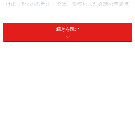
け出す5つの思考法
」では、形骸化した会議の問題点
と、チームを活性化させるミーティングのデザイン方法
を解説しています。
続きを読む
今回は本書から一部抜粋し、定例ミーティングの質を劇
的に改善する「2つの流れ」の見直し方と、「流れのい
いミーティング」を実現するための具体的な7つのコツ
について紹介します。
＜目次＞
会議のムダは「2つの流れ」の見直しで解消！