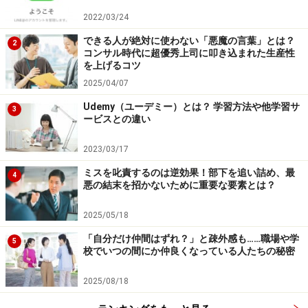
ング」を設計していきましょう。
2022/03/24
できる人が絶対に使わない「悪魔の言葉」とは？
2
①開始時に目的をしっかり共有する
コンサル時代に超優秀上司に叩き込まれた生産性
を上げるコツ
前回に話し合った内容やその目的が曖昧なまま開始して
2025/04/07
しまうと、参加メンバーもどんな意識で臨めばいいのか
Udemy（ユーデミー）とは？ 学習方法や他学習サ
3
迷ってしまいます。
ービスとの違い
2023/03/17
前回の議論やミーティングの狙いを冒頭で確認して、
ミスを叱責するのは逆効果！部下を追い詰め、最
「なんのための会議なのか？」「共通のゴールはどこに
4
悪の結末を招かないために重要な要素とは？
あるのか？」のすり合わせを行います。
2025/05/18
②ちょっとしたアイスブレイクを入れる
「自分だけ仲間はずれ？」と疎外感も……職場や学
5
校でいつの間にか仲良くなっている人たちの秘密
ミーティングの開始直後は、参加者の意識モードがまだ
2025/08/18
切り替わっておらず、直前までの作業や打ち合わせをつ
い気にしてしまうものです。