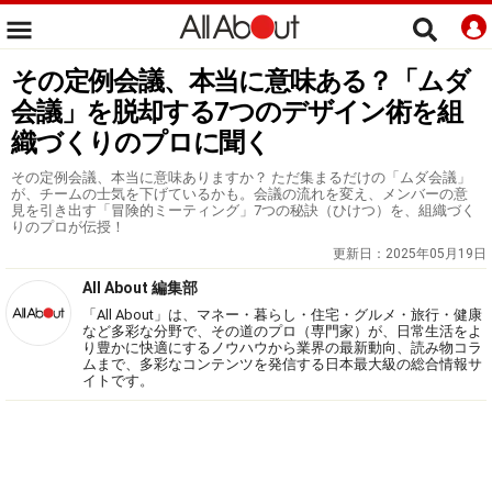
その定例会議、本当に意味ある？「ムダ
会議」を脱却する7つのデザイン術を組
織づくりのプロに聞く
その定例会議、本当に意味ありますか？ ただ集まるだけの「ムダ会議」
が、チームの士気を下げているかも。会議の流れを変え、メンバーの意
見を引き出す「冒険的ミーティング」7つの秘訣（ひけつ）を、組織づく
りのプロが伝授！
更新日：
2025年05月19日
All About 編集部
「All About」は、マネー・暮らし・住宅・グルメ・旅行・健康
など多彩な分野で、その道のプロ（専門家）が、日常生活をよ
り豊かに快適にするノウハウから業界の最新動向、読み物コラ
ムまで、多彩なコンテンツを発信する日本最大級の総合情報サ
イトです。