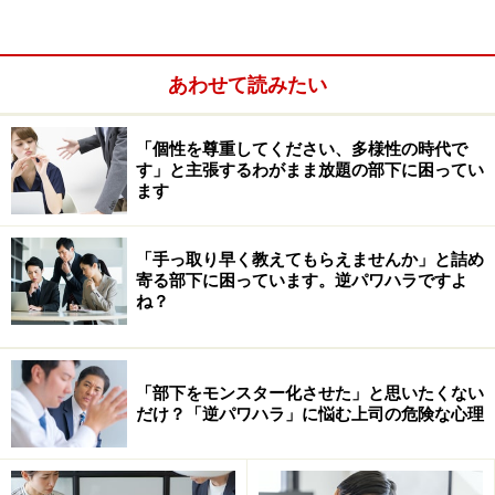
あわせて読みたい
「個性を尊重してください、多様性の時代で
す」と主張するわがまま放題の部下に困ってい
「流れのいい会議」を作る7つの秘訣
ます
①開始時に目的をしっかり共有する
②ちょっとしたアイスブレイクを入れる
「手っ取り早く教えてもらえませんか」と詰め
寄る部下に困っています。逆パワハラですよ
③問いかけを工夫して意見を引き出す
ね？
④インプットでアイデアを刺激する
⑤議事録の工夫で、場を活性化する
「部下をモンスター化させた」と思いたくない
⑥あらかじめ役割・期待を付与する
だけ？「逆パワハラ」に悩む上司の危険な心理
⑦終了時に「まとめ」をしっかり確認する