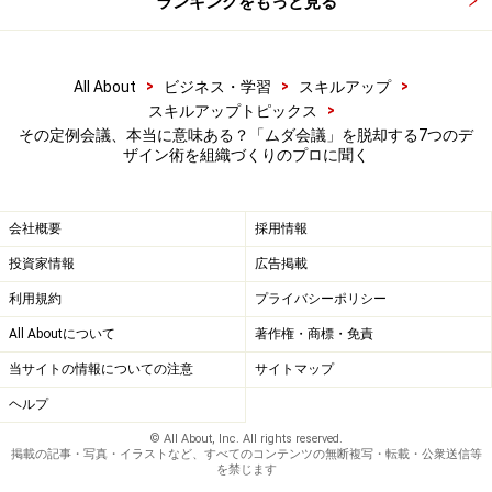
ランキングをもっと見る
いきなり本題に入るのではなく、軽いアイスブレイクを
挟むようにしましょう。
>
>
>
All About
ビジネス・学習
スキルアップ
>
スキルアップトピックス
その定例会議、本当に意味ある？「ムダ会議」を脱却する7つのデ
週初めの定例などでは、ちょっとした近況報告やその日
ザイン術を組織づくりのプロに聞く
の気分などを全員にひと言ずつ話してもらう「チェック
イン」もおすすめです。
会社概要
採用情報
投資家情報
広告掲載
これだけで発言のハードルが下がり、自由に意見が出し
やすくなります。
利用規約
プライバシーポリシー
All Aboutについて
著作権・商標・免責
当サイトの情報についての注意
サイトマップ
ヘルプ
© All About, Inc. All rights reserved.
掲載の記事・写真・イラストなど、すべてのコンテンツの無断複写・転載・公衆送信等
を禁じます