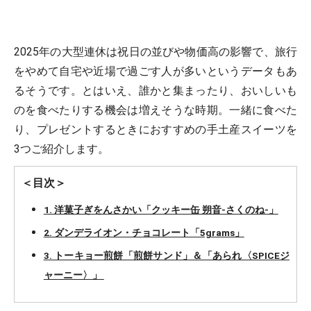
2025年の大型連休は祝日の並びや物価高の影響で、旅行
をやめて自宅や近場で過ごす人が多いというデータもあ
るそうです。とはいえ、誰かと集まったり、おいしいも
のを食べたりする機会は増えそうな時期。一緒に食べた
り、プレゼントするときにおすすめの手土産スイーツを
3つご紹介します。
＜目次＞
1. 洋菓子ぎをんさかい「クッキー缶 朔音-さくのね-」
2. ダンデライオン・チョコレート「5grams」
3. トーキョー煎餅「煎餅サンド」＆「あられ〈SPICEジ
ャーニー〉」