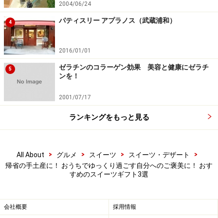
2004/06/24
れ〈SPICEジャーニー〉」
パティスリー アプラノス（武蔵浦和）
4
2016/01/01
レトロなパッケージも魅力の「トーキョー煎餅」 ※画像提
供／BAKE
ゼラチンのコラーゲン効果 美容と健康にゼラチ
5
ンを！
チーズタルトやアップルパイなどのスイーツブランドを
展開するBAKE（ベイク）が、2025年1月に立ち上げた新
2001/07/17
ブランド「トーキョー煎餅」。
ランキングをもっと見る
昨今は、スイーツギフト＝洋菓子を選ぶ人が増えている
中で、昔から身近なおやつとして日本人に親しまれてき
>
>
>
>
All About
グルメ
スイーツ
スイーツ・デザート
た「煎餅」に着目。「懐かしくて新しい」をコンセプト
帰省の手土産に！ おうちでゆっくり過ごす自分へのご褒美に！ おす
すめのスイーツギフト3選
に、BAKEらしい遊び心とデザイン性を加えて新感覚の味
わいのお煎餅として開発されました。
会社概要
採用情報