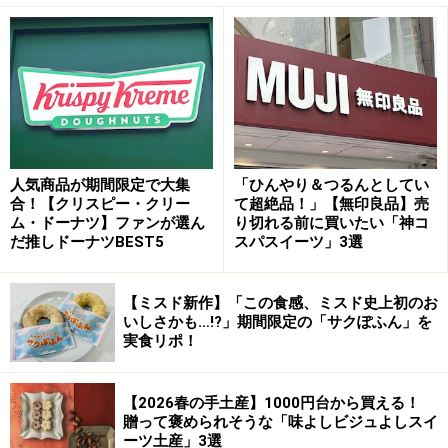
京都の石庭をイメージしたというモダンなパッケージも
すてきで、糖質や健康に気を遣う方、男性への贈り物に
もぴったりです。
2. ダンデライオン・チョコレート
「5grams」
人気商品が期間限定で大集
「ひんやり＆つるんとしてい
合！【クリスピー・クリー
て超絶品！」【無印良品】売
ム・ドーナツ】ファンが選ん
り切れる前に買いたい「神コ
だ推しドーナツBEST5
スパスイーツ」3選
「ダンデライオン・チョコレート」の「5grams」（税込
2800円）※画像提供／ダンデライオン・チョコレート
【ミスド新作】「この食感、ミスド史上初のお
いしさかも…!?」期間限定の「サクぽふん」を
チョコレート好きな方へ贈りたいカジュアルギフトとし
実食リポ！
ておすすめなのが、サンフランシスコ発のBean to Bar チ
ョコレート専門店「ダンデライオン・チョコレート」の
【2026春の手土産】1000円台から買える！
「5grams」（税込2800円）。
贈って褒められそうな「味よしビジュよしスイ
ーツ土産」3選