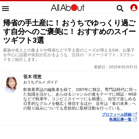
帰省の手土産に！ おうちでゆっくり過ご
す自分へのご褒美に！ おすすめのスイー
ツギフト3選
家族や友人との集まりや帰省などで手土産のニーズが増えるGW。お菓子
を中心に話題や笑顔が広がるような、注目の「スイーツギフト」3ブラン
ドをご紹介します。
更新日：
2025年05月01日
笹木 理恵
おうちグルメ ガイド
飲食業界誌の編集者を経て、2007年に独立。専門誌時代に培っ
た知識を活かし、あらゆるジャンルの食をテーマに雑誌・WEB
などで執筆中。コンビニスイーツにも精通し、自宅で楽しめる
日常的なグルメを幅広く発信するほか、近年は「食の未来」へ
の取り組みについても意欲的に取材活動を行っている。
プロフィール詳細
執筆記事一覧