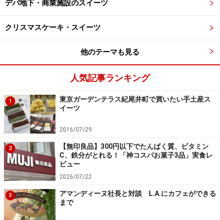
デパ地下・商業施設のスイーツ
筆者撮影
チョコレートの原材料は、カカオ豆とオーガニックのき
クリスマスケーキ・スイーツ
び砂糖のみ。
他のテーマも見る
「ソルサル・コミュニタリオ（ドミニカ共和国）70％」
人気記事ランキング
「マヤ・マウンテン（ベリーズ）70％」「ワンプゥ（ホ
ンジュラス）85％」「ココア・カミリ（タンザニア）
東京ガーデンテラス紀尾井町で買いたい手土産ス
1
70％」「セムリキ・フォレスト（ウガンダ）70％」の5
イーツ
種類の詰め合わせ。いずれもカカオ分が高く濃厚な味わ
2016/07/29
いなので、5gでも満足感があります。
【無印良品】300円以下でたんぱく質、ビタミン
2
C、鉄分がとれる！「神コスパお菓子3品」実食レ
カカオの特徴や味わい、ドリンクとのペアリングについ
ビュー
て書かれたパンフレットも同封されていて、ブランドの
2026/07/22
世界観も共有できて贈り物にも最適。
アマンディーヌ社長と対談 L.A.にカフェができる
3
まで
3. トーキョー煎餅「煎餅サンド」＆「あら