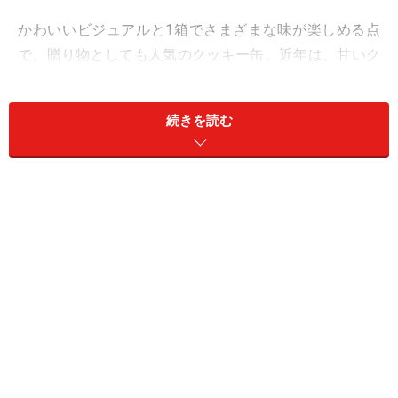
かわいいビジュアルと1箱でさまざまな味が楽しめる点
で、贈り物としても人気のクッキー缶。近年は、甘いク
ッキーだけでなくおつまみにもなるクッキー缶が増えて
います。
続きを読む
なかでも筆者のおすすめは、京都・祇園の洋菓子店「洋
菓子ぎをんさかい」の「クッキー缶 朔音-さくのね-」
（税込4860円）です。
お酒に合う和素材のクッキー缶。しかも糖
質オフ！
素材の豊かな香りと、ひと口でつまみやすいサイズ感も魅
力 ※画像提供／洋菓子ぎをんさかい