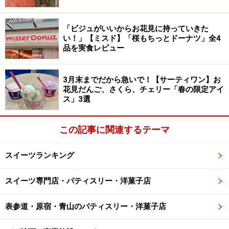
「ダンデライオン・チョコレート」では、世界各地のカ
カオ農園から直接カカオ豆を買い付け、ブレンドをせず
「ビジュがいいからお花見に持っていきた
に単一産地でチョコレートに仕立て、それぞれのカカオ
い！」【ミスド】「桜もちっとドーナツ」全4
品を実食レビュー
豆の個性を表現しています。
3月末までだから急いで！【サーティワン】お
そのようなシングルオリジンのチョコレートを、日常の
花見だんご、さくら、チェリー「春の限定アイ
中で気軽に楽しんでほしいと誕生したのがこの
ス」3選
「5grams」。商品名の通り、5つの産地のチョコレート
が5gずつのバトンになっていて、気軽に産地の食べ比べ
この記事に関連するテーマ
を楽しめます。
スイーツランキング
シングルオリジンチョコレートをぜいたく
に食べ比べ
スイーツ専門店・パティスリー・洋菓子店
表参道・原宿・青山のパティスリー・洋菓子店
情報がぎっしり詰まったパンフレットを読むのも楽しい ※