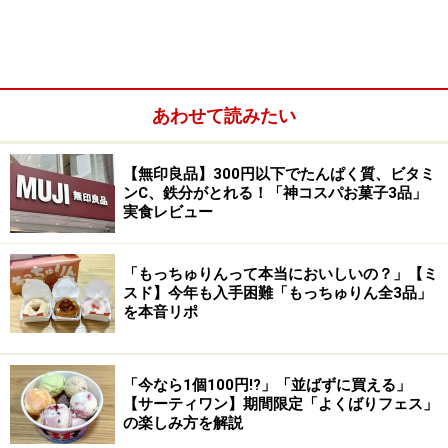
とうもろこしにガラムマサラや柚子胡椒を加えた「青唐
辛子」、枝豆味のメレンゲに梅昆布茶と和山椒を合わせ
た「枝豆昆布」、セミドライトマトに白味噌やクミンを
あわせて読みたい
合わせた「白味噌トマト」など、和素材を取り入れつつ
お酒に合う味にアレンジしているのが面白い！
【無印良品】300円以下でたんぱく質、ビタミ
ンC、鉄分がとれる！「神コスパお菓子3品」
さらに、「珈琲」や「ココナッツ」など甘い系のクッキ
実食レビュー
ーにはウイスキーやラムなどのお酒を隠し味に加えてお
り、お酒とのペアリングの幅も広がります。
「もっちゅりんって本当においしいの？」【ミ
スド】今年も入手困難「もっちゅりん全3品」
を本音リポ
しかもうれしいのは、糖質オフでもあること。小麦や砂
糖の一部をタピオカを原料とした難消化性でんぷんや羅
漢果（らかんか）、エリスリトールなどの糖に置き換え
「今なら1個100円!?」「並ばずに買える」
ることで軽やかな食感と味わいを実現したそうです。
【サーティワン】期間限定「よくばりフェス」
の楽しみ方を解説