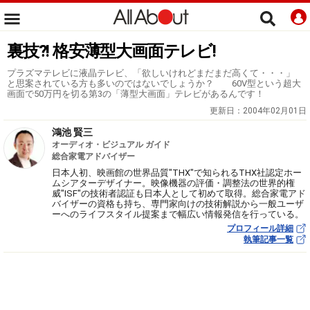
裏技?! 格安薄型大画面テレビ!
プラズマテレビに液晶テレビ、「欲しいけれどまだまだ高くて・・・」
と思案されている方も多いのではないでしょうか？ 60V型という超大
画面で50万円を切る第3の「薄型大画面」テレビがあるんです！
更新日：
2004年02月01日
鴻池 賢三
オーディオ・ビジュアル ガイド
総合家電アドバイザー
日本人初、映画館の世界品質"THX"で知られるTHX社認定ホー
ムシアターデザイナー。映像機器の評価・調整法の世界的権
威"ISF"の技術者認証も日本人として初めて取得。総合家電アド
バイザーの資格も持ち、専門家向けの技術解説から一般ユーザ
ーへのライフスタイル提案まで幅広い情報発信を行っている。
プロフィール詳細
執筆記事一覧