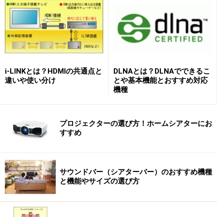
ジェ
的に見る。
OK。 フロントプロジェクターより
クシ
上記のプロジェクター
も設置や扱いは簡単で、一般のご家庭
ョン
のような装置を画面
でも充分取り扱いできる。
（スクリーン）と同じ
BS・110度CS・地上デジタルチュー
箱に収め、後ろから投
ナー内蔵タイプもあり、普通の「テレ
影する
（左図参照）
ビ」として実用的。 大画面でもリー
i-LINKとは？HDMIの共通点と
DLNAとは？DLNAでできるこ
違いや使い分け
とや基本機能とおすすめ対応
スナブルな価格に注目！
機種
一般的な液晶やDLPタイプでは光源の
ランプに寿命があり、
およそ2,000時
プロジェクターの選び方！ホームシアターにお
間～5,000時間で
交換が必要。 （ラ
すすめ
ンプの価格は2万円～3万円程度）
「リアプロ」とは、直視型テレビの「手軽さ」と、プロ
ジェクターの「大画面で低価格」という特徴を合わせ持
サウンドバー（シアターバー）のおすすめ機種
っているのです。
と機能やサイズの選び方
次のページでは、リアプロ、プラズマ、液晶テレ
ビの具体的な商品例を挙げ、価格、薄さ、機能な