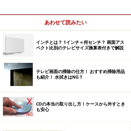
般的なテレビがこれに
相当する。
あわせて読みたい
フロ
スクリーンの
正面
から
100インチなど、超大画面が可能な唯
ント
投影して、光源を間接
一の方法。
プロ
的に見る。
ただし設置が難しく、映像は部屋の明
インチとは？ 1インチ＝何センチ？ 画面アス
ペクト比別のテレビサイズ換算表付きで解説
ジェ
プロジェクター、映画
るさに左右される。 またチューナー
クシ
館のフィルム映写機、
を内蔵していないのが一般的で、「テ
ョン
8mm映写機、OHP等が
レビ」としては利用が難しい。
テレビ画面の掃除の仕方！ おすすめ掃除用品
これに相当する。
特に趣味でない方には不向き。
も紹介！ 水拭きはNG？
一般的な液晶
やDLPタイプでは光源の
例：ソ
ランプに寿命があり、
およそ2,000時
ニー
間～5,000時間で
交換が必要。 （ラ
VPL-
CDの本当の取り出し方！ケースから外すとき
ンプの価格は2万円～3万円程度）
HS3
も安心
リア
スクリーンの
背面
から
明るさでは直視型に劣るが、改良が進
プロ
投影して、光源を間接
み一昔前に比べれは明るい部屋でも