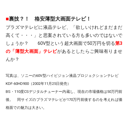
■
裏技？！ 格安薄型大画面テレビ！
プラズマテレビに液晶テレビ、「欲しいけれどまだまだ
高くて・・・」と思案されている方も多いのではないで
しょうか？ 60V型という超大画面で50万円を切る
第3
の「薄型大画面」テレビ
があるとしたらご興味有りませ
んか？
写真は、ソニーの
60V型
ハイビジョン液晶プロジェクションテレビ
KDF-60HD900（2002年11月25日発売）
BS・110度CSデジタルチューナー内蔵し、現在の市場価格は50万円前
後。 同サイズのプラズマテレビが170万円前後するのを考えれば
価
格面での魅力は大きい。