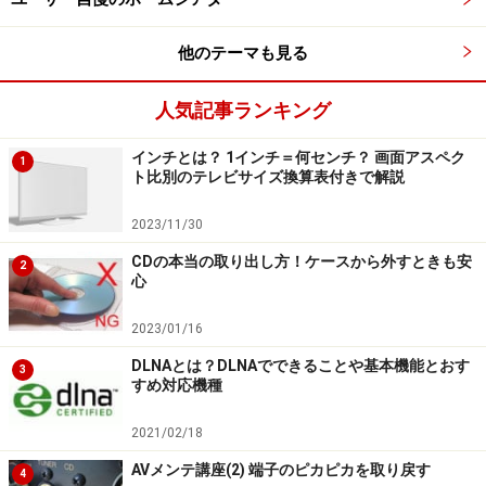
他のテーマも見る
人気記事ランキング
インチとは？ 1インチ＝何センチ？ 画面アスペク
1
ト比別のテレビサイズ換算表付きで解説
2023/11/30
CDの本当の取り出し方！ケースから外すときも安
2
心
2023/01/16
DLNAとは？DLNAでできることや基本機能とおす
3
すめ対応機種
2021/02/18
AVメンテ講座(2) 端子のピカピカを取り戻す
4