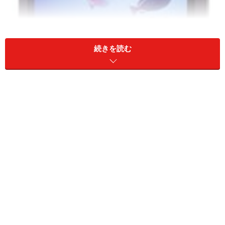
続きを読む
タ
仕組み
特徴
イ
プ
直視
光源を直接見る。
設置が簡単でメンテナンスも不要、と
型
ブラウン管テレビ、プ
ても扱いやすい。 明るさ、鮮明さで
ラズマテレビ、液晶テ
も優位で最も一般的。 ただし、大画
レビ（直視型）等、一
面になると価格は高い。