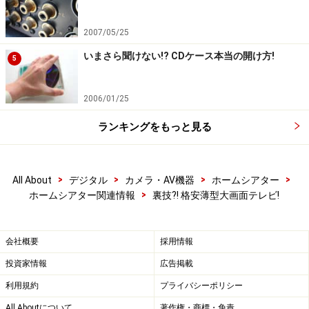
2007/05/25
いまさら聞けない!? CDケース本当の開け方!
5
2006/01/25
ランキングをもっと見る
>
>
>
>
All About
デジタル
カメラ・AV機器
ホームシアター
>
ホームシアター関連情報
裏技?! 格安薄型大画面テレビ!
会社概要
採用情報
投資家情報
広告掲載
利用規約
プライバシーポリシー
All Aboutについて
著作権・商標・免責