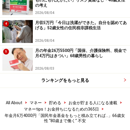
ものにも代えがたい」リスク資産なし・46歳女性
の考え
込まれるのはうれしい」と今の生活の楽しみも教えてく
2026/08/04
れました。
月収5万円「今日は洗濯ができた。自分を認めてあ
4
げる」52歳女性の住民税非課税生活
※皆さんの年金エピソードを募集中です。エピソードの
採用で3000円分のAmazonギフト券をもれなくプレゼン
2026/08/04
ト。応募は
こちら
から
月の年金26万5500円「国保、介護保険料、税金で
5
月4万円はきつい」68歳男性の暮らし
ーーーーーーーーーーーーーーーー
2026/08/03
※本文カッコ内の回答者コメントは原文に準拠していま
ランキングをもっと見る
す
※エピソードは投稿者の当時のものです。現在とはサー
ビスや金額などの情報が異なることがございます
>
>
>
>
All About
マネー
貯める
お金が貯まる人になる連載
※投稿エピソードのため、内容の正確性を保証するもの
>
マネーtips！お金持ちになるための365日
ではございません
年金月6万4000円「国民年金基金をもっと積み立てれば…」66歳女
性 “80歳まで働く” 不安
※記事内容は執筆時点のものです。最新の内容をご確認くださ