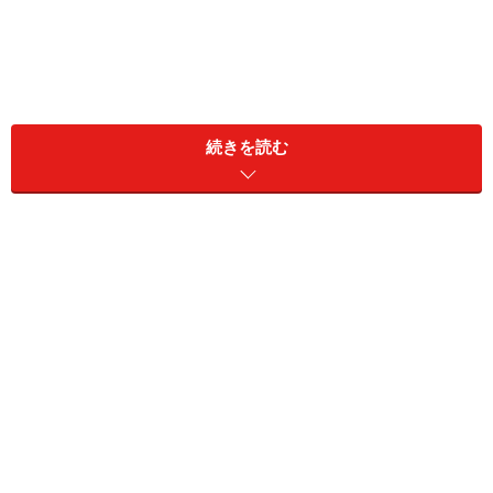
同居家族構成：本人のみ
続きを読む
居住地：東京都
リタイア前の雇用形態：自営業
リタイア前の年収：120万円
現在の資産：預貯金700万円、リスク資産なし
これまでの年金加入期間：国民年金25年、厚生年金4年
現在受給している年金額（月額）
老齢基礎年金（国民年金）：約4万円
老齢厚生年金（厚生年金）：約8000円
障害基礎年金や障害厚生年金（障害年金）：なし
遺族基礎年金や遺族厚生年金（遺族年金）：なし