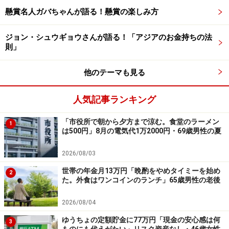
懸賞名人ガバちゃんが語る！懸賞の楽しみ方
「病気になって働けなくなると赤字にな
ジョン・シュウギョウさんが語る！「アジアのお金持ちの法
則」
る」
現役時代にもっとこうしておけばよかったことがある
他のテーマも見る
か、との問いには「年金のことをもっと理解して、自営
人気記事ランキング
だったから国民年金基金をもっと積み立てるべきだっ
た。しかしなかなか生活が大変で、国民年金基金は払っ
「市役所で朝から夕方まで涼む。食堂のラーメン
1
たり払えなかったりした。結局もらえる額が、毎月1万
は500円」8月の電気代1万2000円・69歳男性の夏
6000円ぐらいにしかならず後悔している」と回答。
2026/08/03
今の生活での不満や不安については「年金額が少ないこ
世帯の年金月13万円「晩酌をやめタイミーを始め
2
た。外食はワンコインのランチ」65歳男性の老後
と。病気になって働けなくなると赤字になること」とコ
メント。
2026/08/04
ゆうちょの定額貯金に77万円「現金の安心感は何
3
いっぽうで「年金額が少なくても、働かないでお金が振