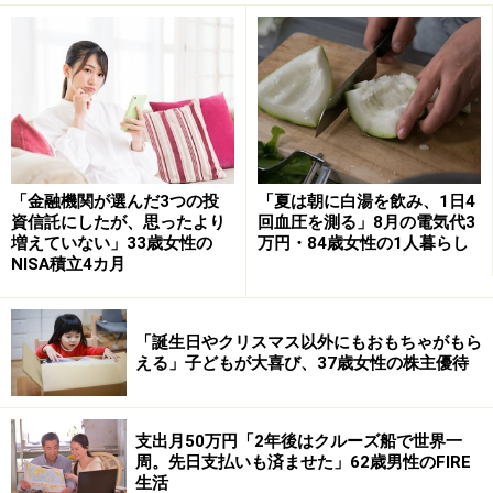
していない」と回答した今回の投稿者。
その理由として「自営業なので年金が少なく、80歳まで
働くしかないと思っている。このまま健康で仕事ができ
るかとても不安」と語っています。
「金融機関が選んだ3つの投
「夏は朝に白湯を飲み、1日4
ひと月の支出は約「15万円」。年金だけでは「ほとんど
資信託にしたが、思ったより
回血圧を測る」8月の電気代3
の月で足りない」と回答されています。
増えていない」33歳女性の
万円・84歳女性の1人暮らし
NISA積立4カ月
「外食や買い物に行かない。本は図書館で
借りる」
「誕生日やクリスマス以外にもおもちゃがもら
える」子どもが大喜び、37歳女性の株主優待
年金で足りない支出については「仕事で稼いだ7万円」
で賄っているという投稿者。
支出月50万円「2年後はクルーズ船で世界一
周。先日支払いも済ませた」62歳男性のFIRE
年金以外に「週3回の子ども対象の絵画教室」の収入が
生活