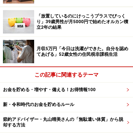
あるほか、 以前は「絵画教室以外の日はベビーシッター
をしていた」そうですが、コロナ禍がきっかけでそちら
「放置しているのにけっこうプラスでびっく
は辞めてしまったとのこと。
り」39歳男性が月5000円で始めたオルカン積
立2年の結果
また年金生活においては「要らないものや本などをメル
カリで販売。外食や買い物に行かない。本は図書館で借
月収5万円「今日は洗濯ができた。自分を認め
りる。回数券などで交通費を節約する」と浪費を抑える
てあげる」52歳女性の住民税非課税生活
意識が高い様子です。
この記事に関連するテーマ
お金を貯める・増やす・備える！お得情報100
新・令和時代のお金を貯めるルール
節約アドバイザー・丸山晴美さんの「無駄遣い体質」から脱
却する方法