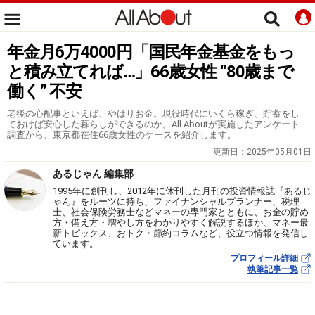
年金月6万4000円「国民年金基金をもっ
と積み立てれば…」66歳女性 “80歳まで
働く” 不安
老後の心配事といえば、やはりお金。現役時代にいくら稼ぎ、貯蓄をし
ておけば安心した暮らしができるのか。All Aboutが実施したアンケート
調査から、東京都在住66歳女性のケースを紹介します。
更新日：
2025年05月01日
あるじゃん 編集部
1995年に創刊し、2012年に休刊した月刊の投資情報誌『あるじ
ゃん』をルーツに持ち、ファイナンシャルプランナー、税理
士、社会保険労務士などマネーの専門家とともに、お金の貯め
方・備え方・増やし方をわかりやすく解説するほか、マネー最
新トピックス、おトク・節約コラムなど、役立つ情報を発信し
ています。
プロフィール詳細
執筆記事一覧