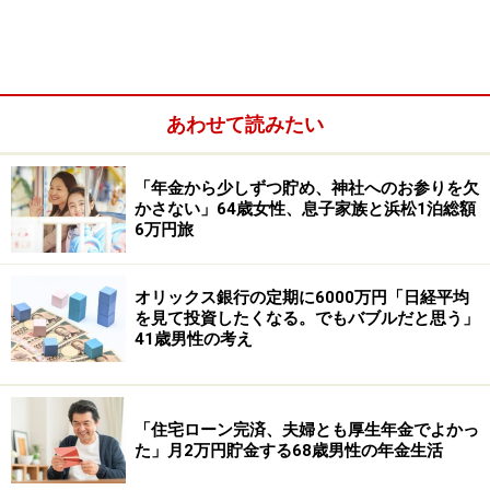
その他（企業年金や個人年金保険など）：国民年金基金
1万6000円
あわせて読みたい
「年金から少しずつ貯め、神社へのお参りを欠
かさない」64歳女性、息子家族と浜松1泊総額
6万円旅
オリックス銀行の定期に6000万円「日経平均
を見て投資したくなる。でもバブルだと思う」
41歳男性の考え
「自営業なので年金が少なく、80歳まで働
「住宅ローン完済、夫婦とも厚生年金でよかっ
くしかないと思っている」
た」月2万円貯金する68歳男性の年金生活
現在の年金額について満足しているか、の問いに「満足