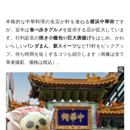
本格的な中華料理の名店が軒を連ねる
横浜中華街
です
が、近年は
食べ歩きグルメ
を提供する店が拡大していま
す。行列必至の
焼き小籠包
や
巨大唐揚げ
をはじめ、かわ
いらしい
パンダまん
、
新スイーツ
など11軒をピックアッ
プ。待ち時間を短くするコツも紹介します（画像は全て
筆者撮影、価格は税込）。