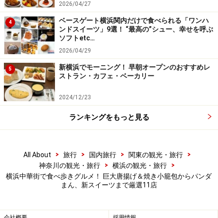
2026/04/27
っと、中の鶏肉はとってもジューシーです。店舗前のテ
ベースゲート横浜関内だけで食べられる「ワンハ
ーブルにスパイスが置いてあるので、ふりかけて味変す
4
ンドスイーツ」9選！ “最高の”シュー、幸せを呼ぶ
ることもできます。市場通りにも支店があります。
ソフトetc…
2026/04/29
「
横濱炸鶏排 横浜中華街本店
」情報
新横浜でモーニング！ 早朝オープンのおすすめレ
5
ストラン・カフェ・ベーカリー
住所：横浜市中区山下町106-10 前田橋レジデンス1階
電話：045-514-7254
2024/12/23
営業時間：平日11:00～18:00、土曜・日曜・祝日：10:30
ランキングをもっと見る
～18:00
定休日：なし
>
>
>
>
All About
旅行
国内旅行
関東の観光・旅行
西遊記：叉焼メロンパン
>
>
神奈川の観光・旅行
横浜の観光・旅行
横浜中華街で食べ歩きグルメ！ 巨大唐揚げ＆焼き小籠包からパンダ
まん、新スイーツまで厳選11店
西遊記「叉焼メロンパン（2個入、550円）」
会社概要
採用情報