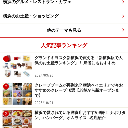
横浜のグルメ・レストラン・カフェ
横濱炸鶏排：巨大唐揚げ「大鶏排」
横浜のお土産・ショッピング
他のテーマも見る
横濱炸鶏排 横浜中華街本店「炸鶏排（650円）」
顔が隠れるくらい巨大な唐揚げ「
大鶏排（ダージーパ
人気記事ランキング
イ）
」。台湾でポピュラーな鶏肉の唐揚げで「
炸鶏排
グランドキヨスク新横浜で買える「新横浜駅で人
1
（ザージーパイ）
」とも呼ばれており、提供するお店が
気のお土産ランキング」！ 帰省にもおすすめ
増えています。行列の絶えない人気店が「
横濱炸鶏排 横
浜中華街本店
」です。
2024/03/26
クレープブームが再到来!? 横浜ベイエリアで今お
2
すすめのクレープ10選【老舗から新オープンま
で】
行列の絶えない人気店「横濱炸鶏排 横浜中華街本店」
2025/10/01
同店の
炸鶏排（650円）
は秘伝のタレにじっくりと漬け
横浜で愛されている洋食店おすすめ9軒！ ナポリタ
3
込んだ国産鶏の胸肉にタピオカ粉を使った衣を付けて揚
ン、ハンバーグ、オムライス…名店紹介
げています。揚げ立てを提供してくれるので、外はカリ