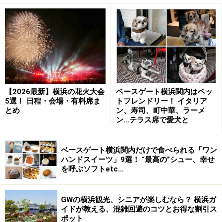
平日でも行列の絶えない「
鵬天閣（ホウテンカク）新
館
」。並んでいる人たちのお目当ては「
焼き小籠包
」で
す。本場中国で修業を積んだ熟練の点心師が、一つひと
つ手包みしています。平鍋でぎっしり詰めて蒸し焼きに
する様子など、並んでいる途中で小籠包を作る過程を窓
越しに見られるのも楽しい！
【2026最新】横浜の花火大会
ベースゲート横浜関内はペッ
5選！ 日程・会場・有料席ま
トフレンドリー！ イタリア
とめ
ン、寿司、町中華、ラーメ
ン…テラス席で愛犬と
行列の絶えない鵬天閣 新館
一番人気は、王道の豚肉小籠包と翡翠（ひすい）色の海
ベースゲート横浜関内だけで食べられる「ワン
ハンドスイーツ」9選！ “最高の”シュー、幸せ
鮮焼き小籠包が味わえる
2種盛りセット（750円）
。鮮や
を呼ぶソフトetc…
かな翡翠色の「海鮮焼き小籠包」は、皮の生地にほうれ
ん草が練り込まれており、餡（あん）には海老などが入
GWの横浜観光、シニアが楽しむなら？ 横浜ガ
っています。店頭に黒酢が用意されているので、味変を
イドが教える、混雑回避のコツとお得な割引ス
楽しむことができます。
ポット