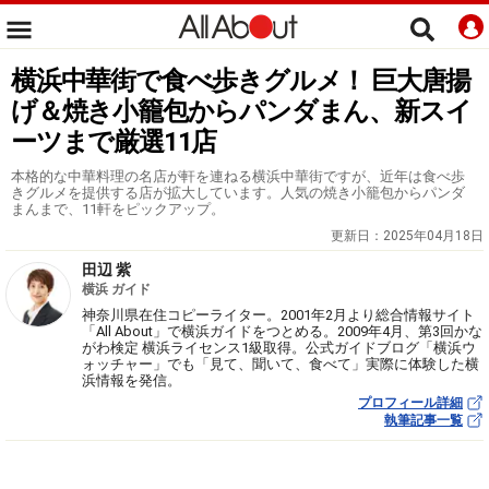
横浜中華街で食べ歩きグルメ！ 巨大唐揚
げ＆焼き小籠包からパンダまん、新スイ
ーツまで厳選11店
本格的な中華料理の名店が軒を連ねる横浜中華街ですが、近年は食べ歩
きグルメを提供する店が拡大しています。人気の焼き小籠包からパンダ
まんまで、11軒をピックアップ。
更新日：
2025年04月18日
田辺 紫
横浜 ガイド
神奈川県在住コピーライター。2001年2月より総合情報サイト
「All About」で横浜ガイドをつとめる。2009年4月、第3回かな
がわ検定 横浜ライセンス1級取得。公式ガイドブログ「横浜ウ
ォッチャー」でも「見て、聞いて、食べて」実際に体験した横
浜情報を発信。
プロフィール詳細
執筆記事一覧