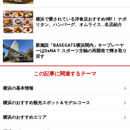
横浜で愛されている洋食店おすすめ9軒！ ナポ
リタン、ハンバーグ、オムライス…名店紹介
向かい側の「鵬天閣 点心舗」のテント下で食べてもOK
肉汁たっぷりなので、かむと飛び出して服などにかかっ
新施設「BASEGATE横浜関内」キープレーヤ
てしまうことがあるので、ご注意ください。向かい側に
ーはDeNA？ スポーツ主軸の再開発で輝き取り
ある「鵬天閣 点心舗」のテント下で食べてもOK。ただ
戻す
し「鵬天閣 点心舗」では焼き小籠包は販売していないの
で、並ぶ場所をお間違えなく。
この記事に関連するテーマ
「
鵬天閣新館
」情報
横浜の基本情報
住所：横浜市中区山下町192-15
横浜のおすすめ観光スポット＆モデルコース
電話：045-681-9016
営業時間：10:00～22:00
横浜のおすすめエリア
定休日：なし