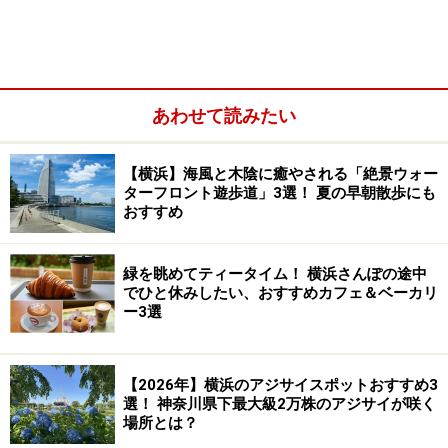
あわせて読みたい
【横浜】海風と木陰に癒やされる「絶景ウォー
ターフロント遊歩道」3選！ 夏の早朝散歩にも
山東2号館：鉄観音のカヌレ＆ミルフィーユエッグタル
おすすめ
ト
緑を眺めてティータイム！ 横浜さんぽの途中
でひと休みしたい、おすすめカフェ＆ベーカリ
鵬天閣 新館：焼き小籠包
ー3選
【2026年】横浜のアジサイスポットおすすめ3
選！ 神奈川県下最大級2万株のアジサイが咲く
場所とは？
鵬天閣新館「焼き小籠包 海鮮と豚肉 2種盛りセット（750
円）」