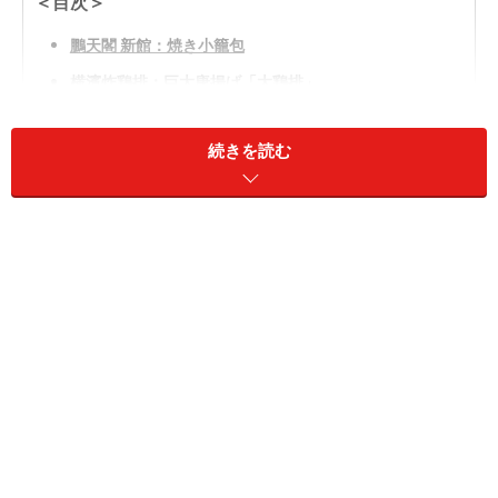
＜目次＞
鵬天閣 新館：焼き小籠包
横濱炸鶏排：巨大唐揚げ「大鶏排」
西遊記：叉焼メロンパン
続きを読む
開華楼：大籠包
皇朝：世界チャンピオンの肉まん
中華街大飯店：北京ダック
老維新：パンダまん
耀盛號：ハリネズミまん
俏香：カスタードまん
パティシエール状元樓：チーズケーキ月餅