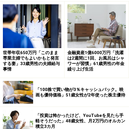
段の上り下りや窓拭きなど体力を使います。週4日、1日
6時間勤務は、まるでスポーツジムに通っているよう。
健康である限り80歳までは続けるつもりです」といいま
す。
また別途不動産も所持しているそうで「家賃収入があり
毎月50万円を積立貯金し、（不動産の）修繕費や旅行費
世帯年収650万円「このまま
金融資産1億6000万円「洗濯
専業主婦でもよいかもと発言
は2週間に1回、お風呂はシャ
用など突発的支出に備えている」とのこと。
する妻」33歳男性の夫婦給与
ワーが習慣」61歳男性の年金
事情
繰り上げ生活
年金生活においては「夫婦2人の生活であり、ボケ防
止、運動のため買い出しは毎日行い、食事は3食自炊が
「100株で買い物が3％キャッシュバック。映
基本。外食に比べて食材は質を上げられます」と節約を
画も優待価格」51歳女性が2年使った株主優待
意識しているとあります。
「投資は怖かったけど、YouTubeを見たら手
「問題は働けなくなったときの収入」
軽そうだった」48歳女性、月2万円のオルカン
積立3カ月
現役時代にもっとこうしておけばよかったことがある