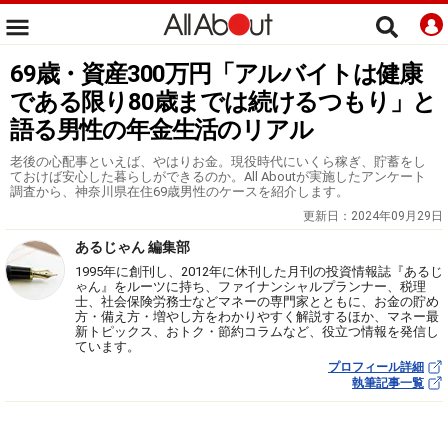
69歳・資産300万円「アルバイトは健康
である限り80歳までは続けるつもり」と
語る男性の年金生活のリアル
老後の心配事といえば、やはりお金。現役時代にいくら稼ぎ、貯蓄をし
ておけば安心した暮らしができるのか。All Aboutが実施したアンケート
調査から、神奈川県在住69歳男性のケースを紹介します。
更新日：
2024年09月29日
あるじゃん 編集部
1995年に創刊し、2012年に休刊した月刊の投資情報誌『あるじ
ゃん』をルーツに持ち、ファイナンシャルプランナー、税理
士、社会保険労務士などマネーの専門家とともに、お金の貯め
方・備え方・増やし方をわかりやすく解説するほか、マネー最
新トピックス、おトク・節約コラムなど、役立つ情報を発信し
ています。
プロフィール詳細
執筆記事一覧