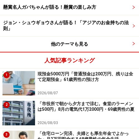
懸賞名人ガバちゃんが語る！懸賞の楽しみ方
ト。応募は
こちら
から
ーーーーーーーーーーーーーーーー
ジョン・シュウギョウさんが語る！「アジアのお金持ちの法
※本文カッコ内の回答者コメントは原文に準拠していま
則」
す
※エピソードは投稿者の当時のものです。現在とはサー
他のテーマも見る
ビスや金額などの情報が異なることがございます
人気記事ランキング
※投稿エピソードのため、内容の正確性を保証するもの
ではございません
現預金5000万円「普通預金は200万円、残りは全
1
て定期預金」61歳男性の預け方
※記事内容は執筆時点のものです。最新の内容をご確認くださ
2026/08/07
い。
本記事の内容は一般的な情報提供を目的としており、特定の金融
「市役所で朝から夕方まで涼む。食堂のラーメン
2
商品や投資行動を推奨するものではありません。
は500円」8月の電気代1万2000円・69歳男性の夏
投資や資産運用に関する最終的なご判断はご自身の責任において
行ってください。
2026/08/03
掲載情報の正確性・完全性については十分に配慮しております
が、その内容を保証するものではなく、これに基づく損失・損害
「住宅ローン完済、夫婦とも厚生年金でよかっ
3
などについて当社は一切の責任を負いません。