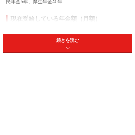
民年金5年、厚生年金40年
現在受給している年金額（月額）
老齢基礎年金（国民年金）：5万9455円
老齢厚生年金（厚生年金）：13万7523円
続きを読む
障害基礎年金や障害厚生年金（障害年金）：なし
遺族基礎年金や遺族厚生年金（遺族年金）：なし
その他（企業年金や個人年金保険など）：なし
配偶者の年金や収入：年金65万円（年額）
「85歳まで健康でさまざまな活動をした
い」
現在の年金額について満足しているか、の問いに「満足
している」と回答した今回の投稿者。