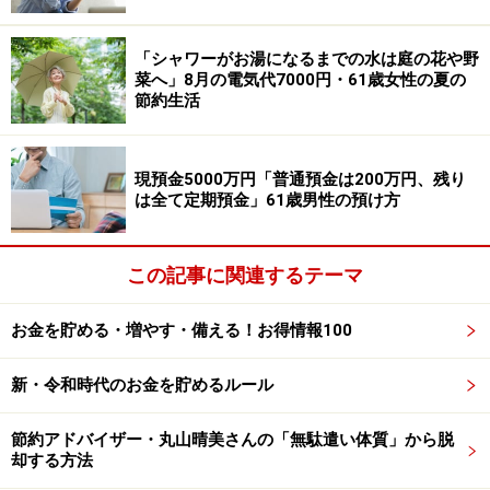
か、との問いには「35歳で転職したため子どもには母子
「シャワーがお湯になるまでの水は庭の花や野
家庭のような淋しい思いをさせてしまった。昭和の仕事
菜へ」8月の電気代7000円・61歳女性の夏の
人間でしたが子どもたちと旅行やスポーツを一緒にした
節約生活
かった」と振り返ります。
現預金5000万円「普通預金は200万円、残り
生活の不安については「年金への不安はありません。問
は全て定期預金」61歳男性の預け方
題は働けなくなったときのアルバイト収入が途絶えるこ
とですが、おそらくその時は死ぬときなので取り越し苦
この記事に関連するテーマ
労ですね」とコメント。
お金を貯める・増やす・備える！お得情報100
いっぽうで「夫婦で月に一度の外食と温泉旅行、年に一
度の海外旅行をしたい」と今後の楽しみを教えてくれま
新・令和時代のお金を貯めるルール
した。
節約アドバイザー・丸山晴美さんの「無駄遣い体質」から脱
※皆さんの年金エピソードを募集中です。エピソードの
却する方法
採用で3000円分のAmazonギフト券をもれなくプレゼン