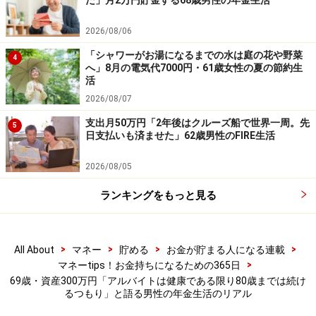
た」月2万円貯金する68歳男性の年金生活
最新の情報や詳細については、必ず各金融機関やサービス提供者
の公式情報をご確認ください。
2026/08/06
【編集部からのお知らせ】
「シャワーがお湯になるまでの水は庭の花や野菜
4
・「家計」について、
アンケート（2026/8/31まで）
を実施
へ」8月の電気代7000円・61歳女性の夏の節約生
活
中です！
※抽選で20名にAmazonギフト券1000円分プレゼント
2026/08/07
※謝礼付きの限定アンケートやモニター企画に参加が可能に
支出月50万円「2年後はクルーズ船で世界一周。先
なります
5
日支払いも済ませた」62歳男性のFIRE生活
2026/08/05
ランキングをもっと見る
>
>
>
>
All About
マネー
貯める
お金が貯まる人になる連載
>
マネーtips！お金持ちになるための365日
69歳・資産300万円「アルバイトは健康である限り80歳までは続け
るつもり」と語る男性の年金生活のリアル