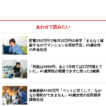
その理由として年金額を「計算したところ65歳から給付
されたなら、73.5歳で元がとれて以降は黒字になりま
す。85歳までは健康でさまざまな活動を目標にしている
あわせて読みたい
のでとてもありがたいです」と語っています。
ひと月の支出は約「32万円」。年金だけで「ほとんどの
貯蓄250万円で毎月20万円の赤字「まもなく破
綻するのでマンションを売却予定」65歳女性
月で足りない」と回答されています。
の年金生活
「週4日のアルバイトはスポーツジムのよ
う」
「利益は2800円。あと1日待てば2万円増えて
いた」41歳男性が我慢できずに売った2銘柄
年金で足りない支出については「アルバイトの月収12万
円」で賄っているという投稿者。
金融資産4100万円「ペットに甘くして、なか
なか節約ができません」43歳女性の住民税非
年金以外に「健康のためにマンション、アパートの清掃
課税生活
アルバイトをしています。月平均12万円の手取りで、階