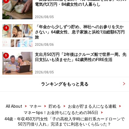
を推奨するものではありません。借り入れをご検討の際
3
電気代3万円・84歳女性の1人暮らし
は、ご自身の状況に応じた慎重な判断をお願い致します
2026/08/05
※記事内容は執筆時点のものです。最新の内容をご確認くださ
い。
「年金から少しずつ貯め、神社へのお参りを欠か
4
本記事の内容は一般的な情報提供を目的としており、特定の金融
さない」64歳女性、息子家族と浜松1泊総額6万円
商品や投資行動を推奨するものではありません。
旅
投資や資産運用に関する最終的なご判断はご自身の責任において
2026/08/06
行ってください。
掲載情報の正確性・完全性については十分に配慮しております
支出月50万円「2年後はクルーズ船で世界一周。先
5
が、その内容を保証するものではなく、これに基づく損失・損害
日支払いも済ませた」62歳男性のFIRE生活
などについて当社は一切の責任を負いません。
最新の情報や詳細については、必ず各金融機関やサービス提供者
2026/08/05
の公式情報をご確認ください。
ランキングをもっと見る
【編集部からのお知らせ】
・「家計」について、
アンケート（2026/8/31まで）
を実施
中です！
※抽選で20名にAmazonギフト券1000円分プレゼント
>
>
>
>
All About
マネー
貯める
お金が貯まる人になる連載
※謝礼付きの限定アンケートやモニター企画に参加が可能に
>
マネーtips！お金持ちになるための365日
なります
44歳・年収450万円女性「子の高校入学時に銀行系カードローンで
50万円借り入れ」完済までに利息をいくら払った？