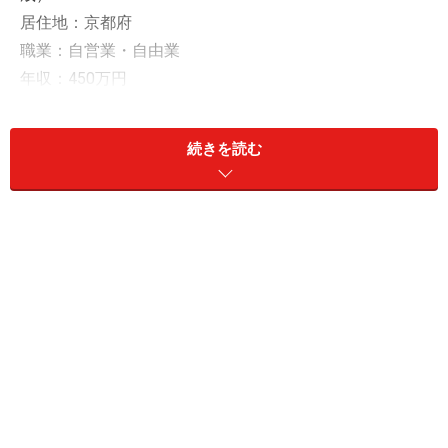
居住地：京都府
職業：自営業・自由業
年収：450万円
金融資産：現預金300万円、リスク資産0円
続きを読む
「仕事の減少と子の高校進学が重なったこ
とで利用」
銀行系カードローンで「50万円」の借り入れ経験がある
という今回の投稿者。
借り入れの理由や目的について「子どもの高校入学時期
に仕事が少なくなり、春の塾講習も重なり借り入れし
た」と語ります。