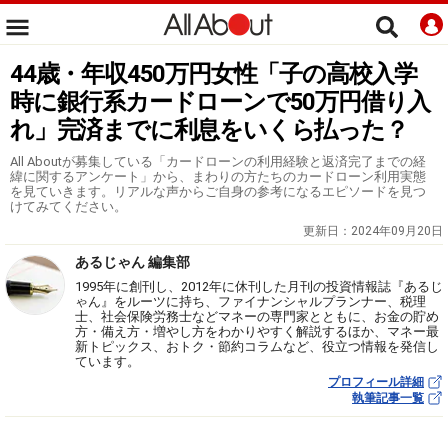
44歳・年収450万円女性「子の高校入学
時に銀行系カードローンで50万円借り入
れ」完済までに利息をいくら払った？
All Aboutが募集している「カードローンの利用経験と返済完了までの経
緯に関するアンケート」から、まわりの方たちのカードローン利用実態
を見ていきます。リアルな声からご自身の参考になるエピソードを見つ
けてみてください。
更新日：
2024年09月20日
あるじゃん 編集部
1995年に創刊し、2012年に休刊した月刊の投資情報誌『あるじ
ゃん』をルーツに持ち、ファイナンシャルプランナー、税理
士、社会保険労務士などマネーの専門家とともに、お金の貯め
方・備え方・増やし方をわかりやすく解説するほか、マネー最
新トピックス、おトク・節約コラムなど、役立つ情報を発信し
ています。
プロフィール詳細
執筆記事一覧