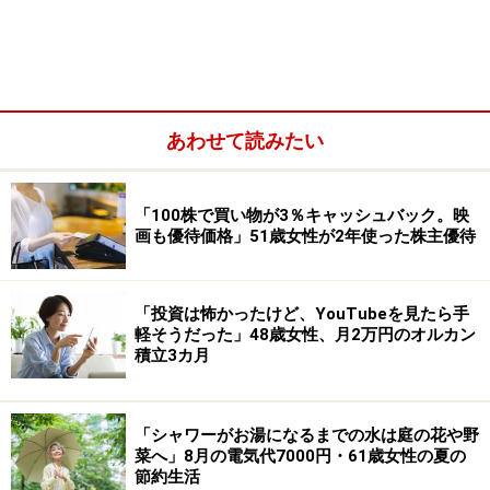
あわせて読みたい
「100株で買い物が3％キャッシュバック。映
画も優待価格」51歳女性が2年使った株主優待
「投資は怖かったけど、YouTubeを見たら手
返済にかかった期間は「1年未満」。借り入れ時の金利
軽そうだった」48歳女性、月2万円のオルカン
は「4.05％」で返済完了までに「2万円」ほど利息を支払
積立3カ月
ったとあります。
「返済中は通帳を見るのがストレスだっ
「シャワーがお湯になるまでの水は庭の花や野
菜へ」8月の電気代7000円・61歳女性の夏の
た」
節約生活