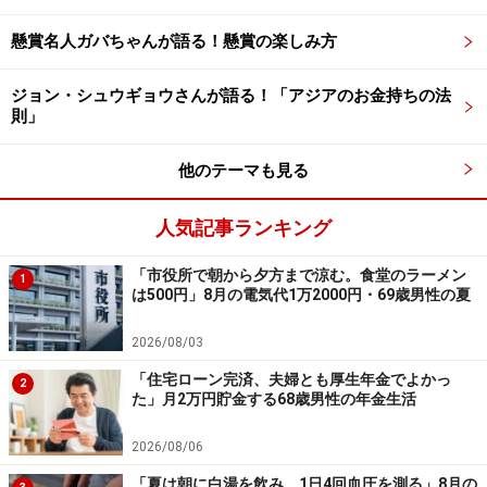
ローンの中でもまだ、金利は安いかもしれません。ただ
審査が通ればかなりの高額をATMで借入できてしまう
懸賞名人ガバちゃんが語る！懸賞の楽しみ方
し、子どもが卒業する翌年には全額返済が必要になる
（※教育カードローンの返済期間は最長6年7カ月）か
ジョン・シュウギョウさんが語る！「アジアのお金持ちの法
則」
ら、その辺りのアドバイスなどを（利用時に）もらえた
ら嬉しい」と回答していました。
他のテーマも見る
ーーーーーーーーーーーーーーーー
人気記事ランキング
※本文カッコ内の回答者コメントは原文に準拠していま
す
「市役所で朝から夕方まで涼む。食堂のラーメン
1
は500円」8月の電気代1万2000円・69歳男性の夏
※エピソードは投稿者の当時のものです。現在とはサー
ビスや金額などの情報が異なることがございます
2026/08/03
※投稿エピソードのため、内容の正確性を保証するもの
「住宅ローン完済、夫婦とも厚生年金でよかっ
2
ではございません
た」月2万円貯金する68歳男性の年金生活
※本記事に掲載されたエピソードは、投稿者個人の体験
2026/08/06
に基づくものであり、特定の借り入れや金融商品の利用
「夏は朝に白湯を飲み、1日4回血圧を測る」8月の