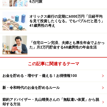
6万円旅
持ちでした」と当時を振り返ります。
オリックス銀行の定期に6000万円「日経平均
「返済期間や気軽に借りられてしまう点に
を見て投資したくなる。でもバブルだと思う」
注意が必要」
41歳男性の考え
カードローンを利用してみて「気軽に借入はできるけ
ど、計画的に返せる見込みがなければ借りない方がい
「住宅ローン完済、夫婦とも厚生年金でよかっ
い。ただ、急な入り用があれば、（今後も）最終手段と
た」月2万円貯金する68歳男性の年金生活
しては考えるかもしれない」という投稿者。
この記事に関連するテーマ
利用を考えている人には「返すアテがない方にはオスス
メしません。利息が高いので、しっかり考えて借入して
お金を貯める・増やす・備える！お得情報100
ください」とアドバイスを送ります。
新・令和時代のお金を貯めるルール
最後にカードローンの注意点や改善すべき点を伺うと
節約アドバイザー・丸山晴美さんの「無駄遣い体質」から脱
「私が利用したのは銀行の教育カードローンで、カード
却する方法