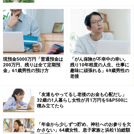
返済にあたって「はじめは、1カ月1万円程度しか返せな
かった」そうですが「フリーランスの仕事なので、大き
な仕事が入ってきた時に残金をまとめて返した」とのこ
と。
返済時の工夫について伺うと「工夫できることは特にな
いですが、金利が高いから、まとまったお金が入ったら
現預金5000万円「普通預金は
「がん保険が不幸中の幸い。
すぐに返そうとは考えてました」とコメントがありま
200万円、残りは全て定期預
残り10年程度の人生、仕事に
金」61歳男性の預け方
趣味に頑張れる」69歳男性の
す。
老後
いっぽうで返済中は「金利が高いので通帳を見るのはか
「友達もやってるし老後のお金も心配だし」
なりのストレスになりました。いつ返し終わるかいつも
32歳の1人暮らし女性が月1万円をS&P500に
積み立てたら
不安でした」と心労があった様子。
そのため完済した際には「毎月の金利を考えたら少し楽
「年金から少しずつ貯め、神社へのお参りを欠
かさない」64歳女性、息子家族と浜松1泊総額
になったな、という気持ちでした。やっと返せたって気