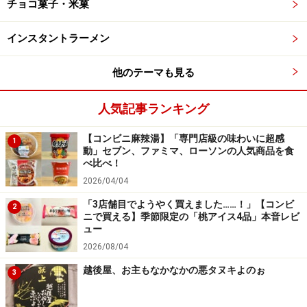
チョコ菓子・米菓
ひと口ごとに違う味を楽しめる幸福感
インスタントラーメン
他のテーマも見る
芋きんとん風ペーストが、さつまいも感をアップしています
人気記事ランキング
中心の芋きんとん風ペーストが、まったりとした口どけ
【コンビニ麻辣湯】「専門店級の味わいに超感
1
で抜群の存在感！ モンブランクリームと合わさると、さ
動」セブン、ファミマ、ローソンの人気商品を食
べ比べ！
つまいもの味をよりしっかり味わえます。パフェのよう
2026/04/04
にひと口ごとにいろんな食感や味が楽しめて、満足感が
「3店舗目でようやく買えました……！」【コンビ
高いです。
2
ニで買える】季節限定の「桃アイス4品」本音レビ
ュー
3. 「ピザサンド さつまいもチーズ（紅はる
2026/08/04
か）」
越後屋、お主もなかなかの悪タヌキよのぉ
3