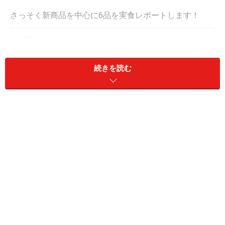
さっそく新商品を中心に6品を実食レポートします！
＜目次＞
1. 「紅はるかのバスク風チーズケーキ」
続きを読む
2
.
「紅はるかのモンブラン」
3
.
「ピザサンド さつまいもチーズ（紅はるか）」
4＆5
.
「スイートポテトタルトデニッシュ」／「さつま
いもスティック6本入」
6
.
「紅はるかマドレーヌ」
1. 「紅はるかのバスク風チーズケーキ」