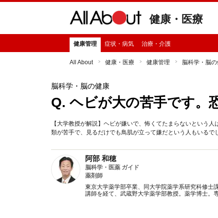
健康・医療
健康管理
症状・病気
治療・介護
All About
健康・医療
健康管理
脳科学・脳の
脳科学・脳の健康
Q. ヘビが大の苦手です
【大学教授が解説】ヘビが嫌いで、怖くてたまらないという人
類が苦手で、見るだけでも鳥肌が立って嫌だという人もいるで
阿部 和穂
脳科学・医薬 ガイド
薬剤師
東京大学薬学部卒業、同大学院薬学系研究科修士
講師を経て、武蔵野大学薬学部教授。薬学博士。