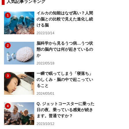
人気記事ランキング
イルカの知能はなぜ高い？人間
1
の脳との比較で見えた進化し続
ける脳
2022/10/14
脳科学から見るうつ病…うつ状
2
態の脳内では何が起きているの
か
2022/05/18
一瞬で眠ってしまう「寝落ち」
3
のしくみ・脳の中で起こってい
ること
2024/05/01
Q. ジェットコースターに乗った
4
日の夜、乗っている感覚が続き
ます。普通ですか？
2023/10/12