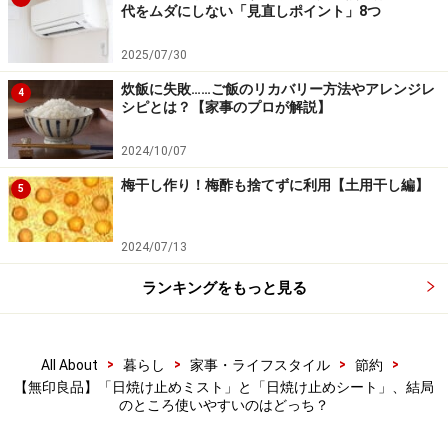
的に「日焼け止めミスト」
代をムダにしない「見直しポイント」8つ
2025/07/30
炊飯に失敗……ご飯のリカバリー方法やアレンジレ
4
メイクの上からでも使いやすい細かいミスト
シピとは？【家事のプロが解説】
多くの人が気にしているのが顔の日焼けではないでしょ
2024/10/07
うか。朝に日焼け止めを塗っても、長時間外出している
梅干し作り！梅酢も捨てずに利用【土用干し編】
5
と効果は薄れてしまいます。クリームタイプやジェルタ
イプの日焼け止めをメイクの上から使うとメイクが落ち
2024/07/13
てしまいますが、細かい霧状になって出てくる「日焼け
止めミスト」ならその心配もありません。顔から少し離
ランキングをもっと見る
れた位置からスプレーをして手で静かにおさえるように
すると、メイクが崩れることなく日焼け対策ができま
す。
>
>
>
>
All About
暮らし
家事・ライフスタイル
節約
【無印良品】「日焼け止めミスト」と「日焼け止めシート」、結局
のところ使いやすいのはどっち？
気になるときにカバンから出してサッとスプレーをすれ
ば、簡単に日焼け対策ができるという点では「日焼け止