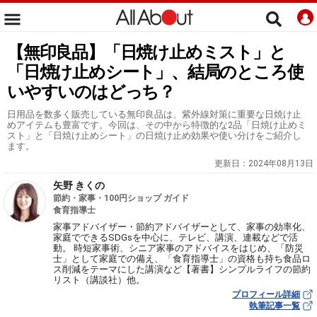
【無印良品】「日焼け止めミスト」と
「日焼け止めシート」、結局のところ使
いやすいのはどっち？
日用品を数多く販売している無印良品は、紫外線対策に重要な日焼け止
めアイテムも豊富です。今回は、その中から特徴的な2品「日焼け止めミ
スト」と「日焼け止めシート」の日焼け止め効果や使い分けをご紹介し
ます。
更新日：
2024年08月13日
矢野 きくの
節約・家事・100円ショップ ガイド
食育指導士
家事アドバイザー・節約アドバイザーとして、家事の効率化、
家庭でできるSDGsを中心に、テレビ、講演、連載などで活
動。 時短家事術、シニア家事のアドバイスをはじめ、「防災
士」として家庭での備え、「食育指導士」の資格も持ち食品ロ
ス削減をテーマにした講演など【著書】シンプルライフの節約
リスト（講談社）他。
プロフィール詳細
執筆記事一覧