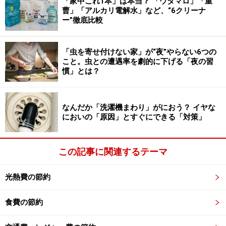
「家中これ1本」は本当？ 「ウタマロ」「重
状の日焼け止め剤。スプレーすることでミスト状になっ
曹」「アルカリ電解水」など、“6クリーナ
て出てきます。50ミリリットル入って税込790円です。
ー”徹底比較
全成分はシクロペンタシロキサン、メトキシケイヒ酸エ
「虫を寄せ付けない家」が“夜”やらない6つの
チルヘキシル、ジメチコン、セバシン酸ジイソプロピ
こと。虫との遭遇率を劇的に下げる「夜の習
慣」とは？
ル、セバシン酸ジエチルヘキシル、オクトクリレン、t-
ブチルメトキシジベンゾイルメタン、ヒアルロン酸Na、
水、ポリシリコーン-15です。
なんだか「洗濯機まわり」がにおう？ イヤな
においの「原因」とすぐにできる「対策」
「日焼け止めミスト」の日焼け止め効果を表す数値は？
UV-Bに対する効果を示す「SPF」はSPF30、UV-Aに対す
この記事に関連するテーマ
る効果を示す「PA」はPA＋＋＋となっています。
光熱費の節約
「日焼け止めミスト」の詳細
食費の節約
腕や脚にまんべんなく塗るなら「日焼け止