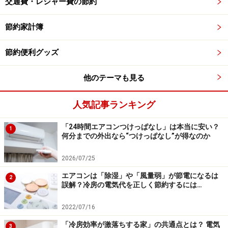
交通費・レジャー費の節約
めシート」
節約家計簿
節約便利グッズ
大きく厚みがある「日焼け止めシート」
「日焼け止めシート」は大きめの75×160ミリサイズで少
他のテーマも見る
し厚みもあるので、腕や脚、首の後ろなどにまんべんな
人気記事ランキング
く塗ることが可能です。シートタイプなので人混みでも
周りを気にすることなくサッと日焼け対策ができる点が
「24時間エアコンつけっぱなし」は本当に安い？
1
いいですね。
何分までの外出なら“つけっぱなし”が得なのか
2026/07/25
ただし、SPF12、PA＋と日焼け止め効果はあまり高くは
ないので、頻繁に塗り直しが必要になります。
エアコンは「除湿」や「風量弱」が節電になるは
2
誤解？冷房の電気代を正しく節約するには…
2022/07/16
メイクの上から日焼け対策をするなら圧倒
「冷房効率が激落ちする家」の共通点とは？ 電気
3