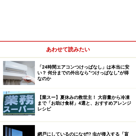
あわせて読みたい
「24時間エアコンつけっぱなし」は本当に安
い？ 何分までの外出なら“つけっぱなし”が得
なのか
全成分は水、メトキシケイヒ酸エチルヘキシル、DPG、
【業スー】夏休みの救世主！ 大容量から冷凍
まで「お助け食材」4選と、おすすめアレンジ
ペンチレングリコール、トコフェロール、トリイソステ
レシピ
アリン酸PEG-20グリセリル、（アクリレーツ／アクリル
酸アルキル（C10-30））クロスポリマー、アルギニン、
メチルパラベン、プロピルパラベン、EDTA-2Na、香料
網戸にしているのになぜ!? 虫が侵入する「盲