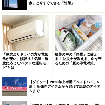
です。
点」と今すぐできる「対策」
「日焼け止めシート」の日焼け止め効果を表す数値は？
UV-Bに対する効果を示す「SPF」はSPF12、UV-Aに対す
る効果を示す「PA」はPA＋となっています。
「日焼け止めシート」の詳細
「冷房よりドライの方が電気
猛暑の中の「停電」に備え
代が安い」は誤り!? 気温・湿
る！ 防災士が教える、命を守
度に応じた“ベストな運転モー
るための「夏の停電対策」
ド”とは
無印良品の「日焼け止めミスト」とは？
【ダイソー】2026年上半期「ベストバイ」5
選！ 新発売アイテムからSNSで話題のアイテ
「日焼け止めミスト」790円（税込）
ムまで
無印良品の「日焼け止めミスト」はボトルに入った液体