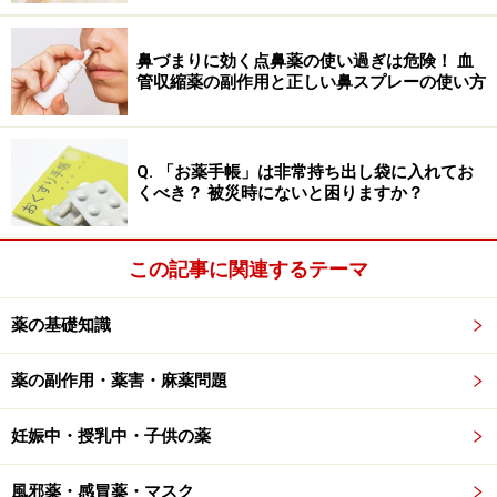
膚から吸収されるわけではありません。薬を作る過程で
は、皮膚からの吸収率を高めるために、特別な添加物を
鼻づまりに効く点鼻薬の使い過ぎは危険！ 血
管収縮薬の副作用と正しい鼻スプレーの使い方
使用するなどの工夫がされています。もし皮膚に貼るだ
けでどんな薬の成分でも効果を発揮できるなら、非常に
便利なことですし、すべての薬は貼り薬になっているで
Q. 「お薬手帳」は非常持ち出し袋に入れてお
しょう。しかしわざわざ皮膚を通過させて体内に届ける
くべき？ 被災時にないと困りますか？
ことができる薬は、きわめてまれです。だからこそ、ほ
とんどの薬が内服もしくは注射で用いられているので
この記事に関連するテーマ
す。
薬の基礎知識
また、ご質問にあるように、シャンプーなどの成分が皮
膚を通って体内に入り子宮だけに溜まるということは科
薬の副作用・薬害・麻薬問題
学的に考えられません。それを裏付ける証拠などもあり
ません。不妊などで悩んでいる方の不安をあおろうとし
妊娠中・授乳中・子供の薬
て、あることないことが吹聴されているにすぎません。
風邪薬・感冒薬・マスク