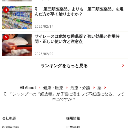
伝えられています。
Q. 「第三類医薬品」よりも「第二類医薬品」を選
4
んだ方が早く治りますか？
その一方で、人工添加物は、あらかじめ安全性試験が行
2026/02/14
われています。一定の規格や基準が定められたうえで、
サイレースは危険な睡眠薬？ 強い効果と作用時
5
使用が認められていますので、わからないことが多い天
間・正しい使い方と注意点
然素材よりも、よほど安全で、健康被害につながる可能
性は限りなく低いと考えるべきです。
2026/02/09
ランキングをもっと見る
悩みを抱えている時に、それを解決するような方法が提
示されると、「そうなのかな」と信じてしまいそうにな
るのは、自然な心理ですが、疑うことをやめてはいけま
>
>
>
>
All About
健康・医療
治療・介護
薬
Q. 「シャンプーの『経皮毒』が子宮に溜まって不妊症になる」って
せん。残念ながら、悩みを抱えている人に対して、お金
本当ですか？
儲けの目的で非科学的な製品を売る商法は、いつの時代
にも存在しています。その罠にはまらないようにしまし
ょう。
会社概要
採用情報
投資家情報
広告掲載