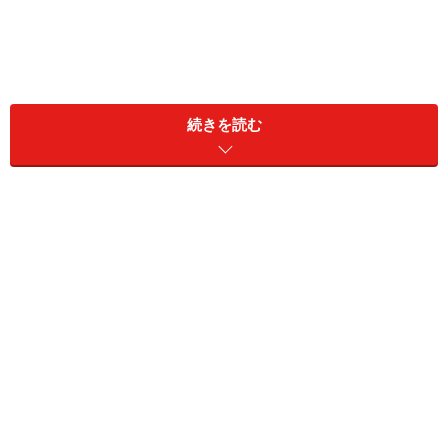
続きを読む
A. 経皮毒というものは科学的に存在しませ
ん。だまされないでください
結論から申し上げると、「経皮毒」などというものは科
学的に存在しません。誰かが勝手に作った造語であり、
学術用語としても存在しません。非科学的な説明でおど