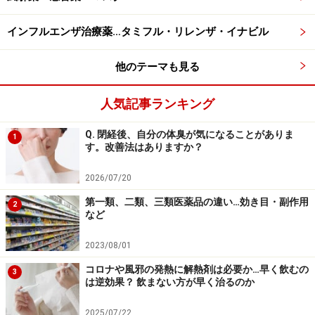
聞くところによると、人工合成された成分を含んだ製品
インフルエンザ治療薬…タミフル・リレンザ・イナビル
は毒であると説明する一方で、天然成分を含んだシャン
プーや化粧品を勧めてくる事業者もいるようです。おそ
他のテーマも見る
らく「人工添加物は毒、天然成分は体にやさしい」とい
う漠然としたイメージを悪用した商法なのでしょう。
人気記事ランキング
しかし、「天然成分なら安心・安全」という考えもま
Q. 閉経後、自分の体臭が気になることがありま
1
す。改善法はありますか？
た、それ自体が大きな間違いです。そもそも自然界に
は、毒や未知の成分がたくさん存在しています。先人た
2026/07/20
ちがそうした危険なものを避けられるように、素材を選
第一類、二類、三類医薬品の違い…効き目・副作用
2
び、適切な取り扱い法を考えてきてくれたからこそ、今
など
の私たちが比較的安心して自然のものを利用できている
2023/08/01
だけです。もし無知なまま自然のものを利用したら、命
コロナや風邪の発熱に解熱剤は必要か…早く飲むの
を落とすこともあると心得るべきです。毎年食中毒で亡
3
は逆効果？ 飲まない方が早く治るのか
くなる方が後を絶ちませんし、最近の機能性表示食品で
多くの被害者を出した成分も細菌由来の「天然成分」と
2025/07/22