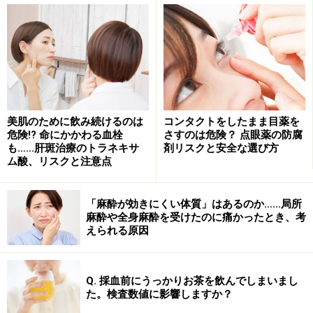
美肌のために飲み続けるのは
コンタクトをしたまま目薬を
危険!? 命にかかわる血栓
さすのは危険？ 点眼薬の防腐
も……肝斑治療のトラネキサ
剤リスクと安全な選び方
ム酸、リスクと注意点
薬の中には、「湿布」のように皮膚に貼り付けることで
「麻酔が効きにくい体質」はあるのか……局所
成分が吸収されて、効果を発揮するように作られている
麻酔や全身麻酔を受けたのに痛かったとき、考
えられる原因
ものもあります。しかし薬の有効成分である化合物の分
子サイズは、非常に小さなものです。かつ、油脂になじ
みやすい脂溶性のものにすることで、ごく一部を皮下ま
Q. 採血前にうっかりお茶を飲んでしまいまし
で浸透させることを可能にしています。ただし、同じよ
た。検査数値に影響しますか？
うな性質をもった化合物を作ったとしても、どれもが皮