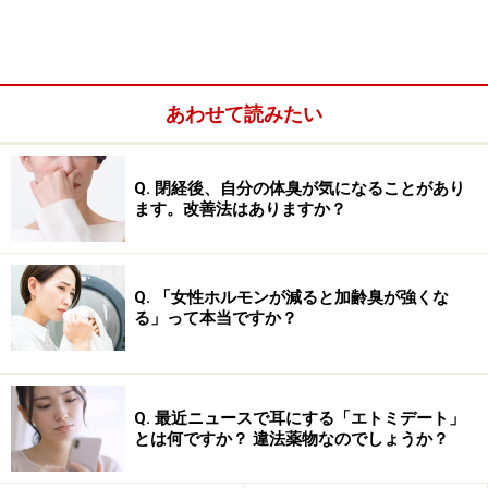
されて、何らかの製品を買わされそうになったりはして
いませんか？ だまされないように注意しましょう。
あわせて読みたい
まず確認しておきたいのは、私たちの体の皮膚は分厚い
組織の層でできていて、頭皮も含めて「強靭なバリア」
の役目を果たしている、ということです。皮膚はそうそ
Q. 閉経後、自分の体臭が気になることがあり
う簡単に物を通してはくれません。たとえば、手のひら
ます。改善法はありますか？
に細菌やウイルスが付着しても、それらが皮膚に浸み込
んで、体内に入って感染することはありません。感染予
Q. 「女性ホルモンが減ると加齢臭が強くな
防のために手指を洗うのは、汚れた手で食品を持って食
る」って本当ですか？
べてしまったり、他の部位のように皮膚で覆われていな
い目や鼻の粘膜を触ってしまったりすることによる感染
を防ぐためです。
Q. 最近ニュースで耳にする「エトミデート」
とは何ですか？ 違法薬物なのでしょうか？