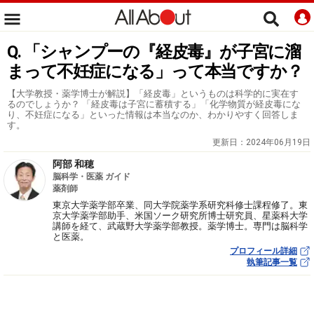
Q. 「シャンプーの『経皮毒』が子宮に溜
まって不妊症になる」って本当ですか？
【大学教授・薬学博士が解説】「経皮毒」というものは科学的に実在す
るのでしょうか？ 「経皮毒は子宮に蓄積する」「化学物質が経皮毒にな
り、不妊症になる」といった情報は本当なのか、わかりやすく回答しま
す。
更新日：
2024年06月19日
阿部 和穂
脳科学・医薬 ガイド
薬剤師
東京大学薬学部卒業、同大学院薬学系研究科修士課程修了。東
京大学薬学部助手、米国ソーク研究所博士研究員、星薬科大学
講師を経て、武蔵野大学薬学部教授。薬学博士。専門は脳科学
と医薬。
プロフィール詳細
執筆記事一覧