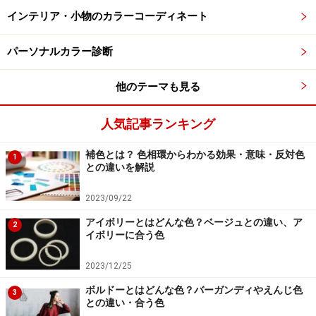
インテリア・小物のカラーコーディネート
出典：WEAR
パーソナルカラー診断
オレンジ色は、今シーズンのトレンドカラー、カーキや
オリーブグリーンとも好相性。キレイめの着こなしがお
他のテーマも見る
好きな人は、プリント柄のブラウスと組み合わせてみま
しょう。
人気記事ランキング
補色とは？ 色相環からわかる効果・意味・反対色
この
写真
のブラウスは、適度なハリと光沢、上品な透け
1
との違いを解説
感のコットンキュプラ素材。夏らしいプリント柄が爽や
かさと華やかなムードを演出します。
2023/09/22
アイボリーとはどんな色？ベージュとの違い、ア
2
ほど良いハリコシと上品なツヤ感のあるコットンギャバ
イボリーに合う色
ジン素材のワイドパンツはセンタープレス入り。ネイビ
2023/12/25
ーのテーラードジャケットを合わせて、上質でクリーン
ボルドーとはどんな色？バーガンディやえんじ色
な印象にまとめています。
3
との違い・合う色