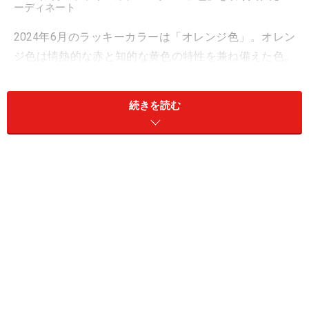
ーディネート
2024年6月のラッキーカラーは「オレンジ色」。オレン
ジ色は情熱的な赤と知的な黄色の特性を兼ね備えた色。
オレンジ色の花を飾るだけで、その場の雰囲気が明るく
ハッピーなムードに包まれます。
続きを読む
今回はオレンジ色を取り入れた初夏のコーディネートを
見ていきましょう。
オレンジ色のブラウスとライトグレーのパ
ンツ
出典：WEAR
暖色系のオレンジ色を初夏のファッションに取り入れる