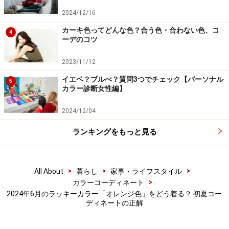
オレンジ色とカーキをカジュアルに
2024/12/16
カーキ色ってどんな色？合う色・合わない色、コ
4
ーデのコツ
出典：WEAR
2023/11/12
イエベ？ブルべ？質問3つでチェック【パーソナル
カーキやオリーブグリーンは、カーゴパンツの定番色。
5
カラー診断女性編】
オレンジ色とカーキをカジュアルに楽しむなら、Tシャ
ツやシャツとのコーディネートがおすすめです。
2024/12/04
ランキングをもっと見る
この
写真
は、Tシャツのロゴでオレンジ色を取り入れた
コーディネート。Tシャツの白、カーゴパンツのカー
キ、シャツの水色といった定番色の組み合わせに、オレ
>
>
>
All About
暮らし
家事・ライフスタイル
ンジ色のロゴがアクセントのような役割を果たしていま
>
カラーコーディネート
2024年6月のラッキーカラー「オレンジ色」をどう着る？ 初夏コー
す。
ディネートの正解