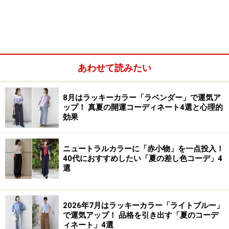
とき、暑苦しく見えるのは避けたいもの。涼し気な素材
を取り入れるのがいいでしょう。
あわせて読みたい
8月はラッキーカラー「ラベンダー」で運気ア
ップ！ 真夏の開運コーディネート4選と心理的
効果
ニュートラルカラーに「赤小物」を一点投入！
40代におすすめしたい「夏の差し色コーデ」4
選
2026年7月はラッキーカラー「ライトブルー」
この
写真
のブラウスのような、透け感のあるシアー素材
で運気アップ！ 品格を引き出す「夏のコーデ
は、初夏から夏にかけておすすめ。肩の切り替え部分と
ィネート」4選