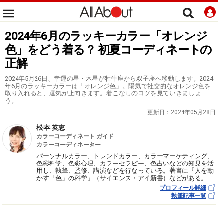
2024年6月のラッキーカラー「オレンジ
色」をどう着る？ 初夏コーディネートの
正解
2024年5月26日、幸運の星・木星が牡牛座から双子座へ移動します。2024
年6月のラッキーカラーは「オレンジ色」。陽気で社交的なオレンジ色を
取り入れると、運気が上向きます。着こなしのコツを見ていきましょ
う。
更新日：
2024年05月28日
松本 英恵
カラーコーディネート ガイド
カラーコーディネーター
パーソナルカラー、トレンドカラー、カラーマーケティング、
色彩科学、色彩心理、カラーセラピー、色占いなどの知見を活
用し、執筆、監修、講演などを行なっている。著書に『人を動
かす「色」の科学』（サイエンス・アイ新書）などがある。
プロフィール詳細
執筆記事一覧