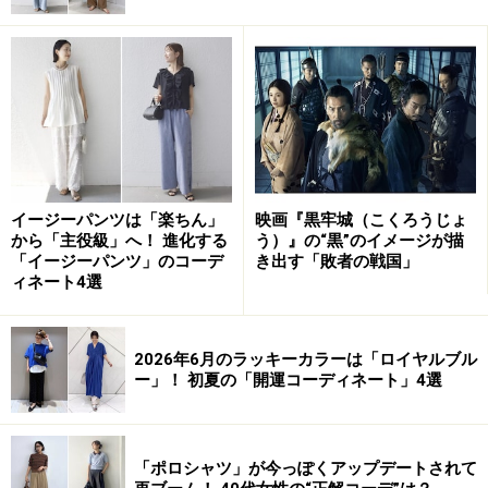
袖口、そしてブラウスの裾にたっぷりとギャザーが寄っ
たふわっと軽やかなシルエットも、爽やかな印象をまと
うのに一役買ってくれます。
ライトグレーのワイドパンツは、リネンライクな素材。
肌にまとわりつかず、さらりとした着心地を楽しめま
す。夏の白は意外と目立つので、明るいオレンジ色に合
イージーパンツは「楽ちん」
映画『黒牢城（こくろうじょ
わせるなら、控えめなライトグレーを選んでみて。オレ
から「主役級」へ！ 進化する
う）』の“黒”のイメージが描
ンジ色を引き立ててくれ、バランスよくまとまります
「イージーパンツ」のコーデ
き出す「敗者の戦国」
ィネート4選
よ。
オレンジ色のイージーパンツとデニムブル
2026年6月のラッキーカラーは「ロイヤルブル
ーのシャツ
ー」！ 初夏の「開運コーディネート」4選
「ポロシャツ」が今っぽくアップデートされて
出典：WEAR