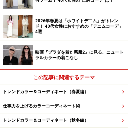
再ブーム！ 40代女性の“正解コーデ”は？
パーソナルカラーがブルーベースの人は、オレンジ色に
苦手意識があるかもしれません。そんなときは、顔まわ
2026年春夏は「ホワイトデニム」がトレン
りを避けて取り入れてみましょう。
ド！ 40代女性におすすめの「デニムコーデ」
4選
この
写真
は、リラックス感のあるイージーパンツでオレ
ンジ色を取り入れたコーディネート。綿麻デニム素材の
映画『プラダを着た悪魔2』に見る、ニュート
ハーフスリーブブラウスと合わせています。
ラルカラーの着こなし
オレンジ色はデニムブルーと好相性。オレンジ色は反対
この記事に関連するテーマ
色の青と美しいコントラストを描きます。ブルー系がお
好きな人はオレンジ色を取り入れると、コーディネート
トレンドカラー＆コーディネート（春夏編）
の幅が広がります。
仕事力を上げるカラーコーディネート術
オレンジ色とカーキをキレイめに
トレンドカラー＆コーディネート（秋冬編）