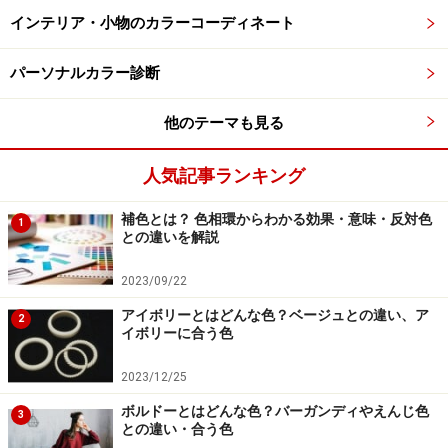
ーっぽい黒、イエベ秋タイプは深みのあるオレンジブラ
インテリア・小物のカラーコーディネート
ウンです。この2つのタイプは、穏やかでソフトな色が
パーソナルカラー診断
似合うという共通点があります。
他のテーマも見る
虹彩の色と模様
人気記事ランキング
虹彩の中央の濃い小さな円を「瞳孔」と呼びます。虹彩
補色とは？ 色相環からわかる効果・意味・反対色
1
は瞳孔を大きくしたり小さくしたりして網膜に入る光の
との違いを解説
量を調節しています。虹彩はカメラの絞りのような働き
2023/09/22
をします。
アイボリーとはどんな色？ベージュとの違い、ア
2
イボリーに合う色
パーソナルカラーの4つの基本タイプの虹彩の模様
2023/12/25
ボルドーとはどんな色？バーガンディやえんじ色
イエベ春タイプ：虹彩は明るい茶色でガラス玉のよ
3
との違い・合う色
うにキラキラしている。瞳孔のまわりに輪のよう