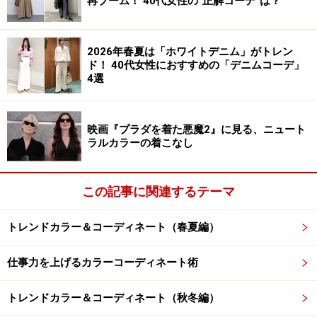
再ブーム！ 40代女性の“正解コーデ”は？
眼球の色がついている部分を「虹彩」と呼びます。虹彩
は生体認証に用いられるように、人それぞれ色や模様な
2026年春夏は「ホワイトデニム」がトレン
どが異なります。虹彩の直径は約10ミリと小さいです
ド！ 40代女性におすすめの「デニムコーデ」
が、カラーコンタクトレンズが流行しているように、虹
4選
彩の色はその人の印象を左右します。
映画『プラダを着た悪魔2』に見る、ニュート
虹彩の輪郭を観察しましょう。
ラルカラーの着こなし
イエベ春タイプとブルベ冬タイプは、虹彩の輪郭がはっ
この記事に関連するテーマ
きりしています。輪郭の色をよく見ると、イエベ春は明
るいゴールデンブラウン、ブルベ冬タイプは黒っぽい色
トレンドカラー＆コーディネート（春夏編）
をしています。この2つのタイプは、はっきりした鮮や
かな色が似合うという共通点があります。
仕事力を上げるカラーコーディネート術
ブルベ夏タイプとイエベ秋タイプは、虹彩の輪郭がぼん
トレンドカラー＆コーディネート（秋冬編）
やりしています。輪郭の色をよく見るとブルベ夏はグレ