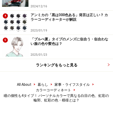
な、ひまわりのような模様がある。
2024/12/16
ブルベ夏タイプ：虹彩は柔らかい黒～赤みを帯びた
アンミカの「黒は300色ある」発言は正しい？ カ
4
ラーコーディネーターが解説
茶色。全体にひび割れたガラスのようにもやもやと
した感じがする。白目の発色がきれいで、まなざし
2023/01/19
の印象が優しい。
「ブルべ夏」タイプのメンズに似合う・似合わな
5
イエベ秋タイプ：虹彩は暗い茶色～黒。瞳孔から虹
い服の色や髪色は？
彩へ向かって、オレンジっぽい星状のギザギザがあ
2025/01/23
る。光が当たると、虹彩の色が深みを増す。
ランキングをもっと見る
ブルベ冬タイプ：虹彩は柔らかい黒～黒っぽい茶
色。瞳孔から虹彩へ向かって、タイヤのホイールの
ような線がある。目力がある。
>
>
>
All About
暮らし
家事・ライフスタイル
>
カラーコーディネート
瞳の個性も4タイプ！ パーソナルカラーで異なる白目の色、虹彩の
カラーコンタクトレンズを使用する場合
輪郭、虹彩の色・模様とは？
は？