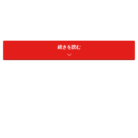
続きを読む
パーソナルカラーの4つの基本タイプと似合う色
イエベ春タイプ：イエロー、イエローグリーン、ベ
ージュ、コーラルピンク、オレンジなど、華やかで
暖かみのある色が得意
ブルベ夏タイプ：水色、ラベンダー、明るいネイビ
ー、オフホワイト、ベビーピンクなど、爽やかで涼
しげな色が得意
イエベ秋タイプ：ブラウン、モスグリーン、レンガ
色、辛子色、オリーブなど、深みのある暖かみのあ