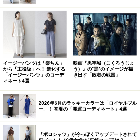
診断の4つの基本タイプの特徴を解説します。
イエベとブルベの違いを白目の色でチェッ
ク！
まずは白目の色を観察しましょう。目に見える色は光の
色の影響を受けるので、自然光や自然光に近い照明の元
でチェックしましょう。目が疲れてくると充血すること
イージーパンツは「楽ちん」
映画『黒牢城（こくろうじょ
から「主役級」へ！ 進化する
う）』の“黒”のイメージが描
もあるので、晴れた日の午前中にチェックするとよいで
「イージーパンツ」のコーデ
き出す「敗者の戦国」
しょう。
ィネート4選
イエローベース（イエベ）の人は、白目の印象に暖かみ
2026年6月のラッキーカラーは「ロイヤルブル
があります。ブルーベース（ブルベ）の人は、白目の印
ー」！ 初夏の「開運コーディネート」4選
象が涼やかです。
虹彩の輪郭（白目と黒目の境）
「ポロシャツ」が今っぽくアップデートされて