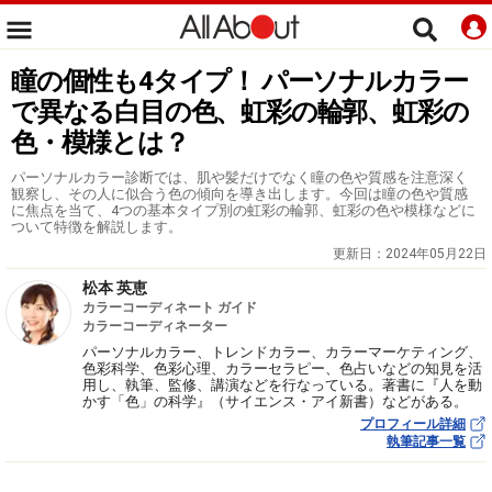
瞳の個性も4タイプ！ パーソナルカラー
で異なる白目の色、虹彩の輪郭、虹彩の
色・模様とは？
パーソナルカラー診断では、肌や髪だけでなく瞳の色や質感を注意深く
観察し、その人に似合う色の傾向を導き出します。今回は瞳の色や質感
に焦点を当て、4つの基本タイプ別の虹彩の輪郭、虹彩の色や模様などに
ついて特徴を解説します。
更新日：
2024年05月22日
松本 英恵
カラーコーディネート ガイド
カラーコーディネーター
パーソナルカラー、トレンドカラー、カラーマーケティング、
色彩科学、色彩心理、カラーセラピー、色占いなどの知見を活
用し、執筆、監修、講演などを行なっている。著書に『人を動
かす「色」の科学』（サイエンス・アイ新書）などがある。
プロフィール詳細
執筆記事一覧