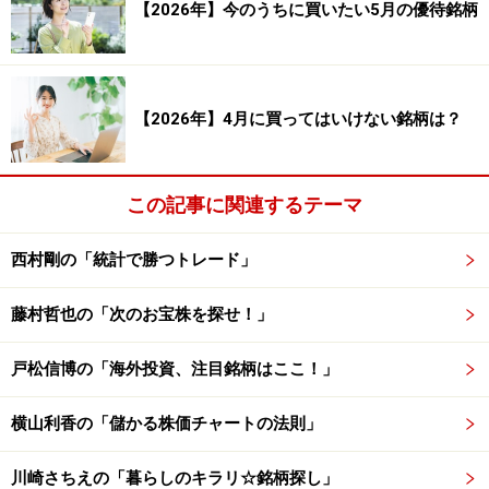
【2026年】今のうちに買いたい5月の優待銘柄
引き分け数：2回
平均損益（円）：5,245円 平均損益（率）：
【2026年】4月に買ってはいけない銘柄は？
2.62％
平均利益（円）：15,909円 平均利益（率）：
この記事に関連するテーマ
7.95％
平均損失（円）：－14,617円 平均損失（率）：
西村剛の「統計で勝つトレード」
－7.31％
藤村哲也の「次のお宝株を探せ！」
合計損益（円）：451,100円 合計損益（率）：
戸松信博の「海外投資、注目銘柄はここ！」
225.56％
横山利香の「儲かる株価チャートの法則」
合計利益（円）：874,994円 合計利益（率）：
437.51％
川崎さちえの「暮らしのキラリ☆銘柄探し」