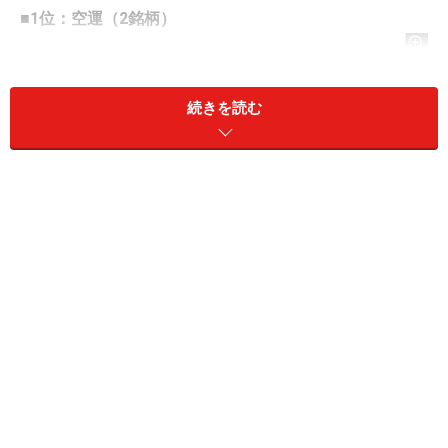
■1位：空運（2銘柄）
続きを読む
システムトレードの達人
勝率：72.22％
勝ち数：26回