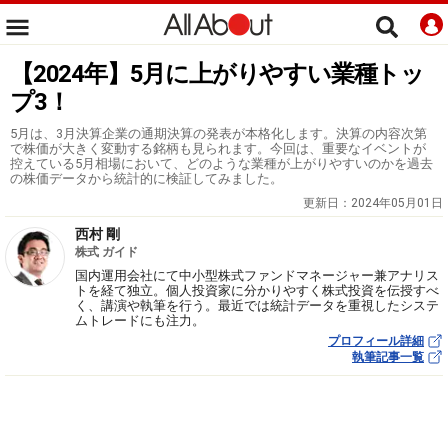
【2024年】5月に上がりやすい業種トッ
プ3！
5月は、3月決算企業の通期決算の発表が本格化します。決算の内容次第
で株価が大きく変動する銘柄も見られます。今回は、重要なイベントが
控えている5月相場において、どのような業種が上がりやすいのかを過去
の株価データから統計的に検証してみました。
更新日：
2024年05月01日
西村 剛
株式 ガイド
国内運用会社にて中小型株式ファンドマネージャー兼アナリス
トを経て独立。個人投資家に分かりやすく株式投資を伝授すべ
く、講演や執筆を行う。最近では統計データを重視したシステ
ムトレードにも注力。
プロフィール詳細
執筆記事一覧