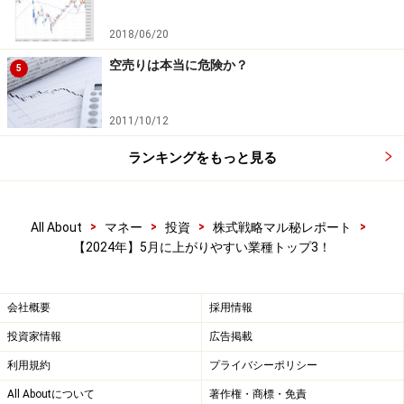
2018/06/20
空売りは本当に危険か？
5
平均損益（円）：4,497円 平均損益（率）：
2.25％
2011/10/12
平均利益（円）：14,376円 平均利益（率）：
7.19％
ランキングをもっと見る
平均損失（円）：－12,316円 平均損失（率）：
－6.16％
>
>
>
>
All About
マネー
投資
株式戦略マル秘レポート
【2024年】5月に上がりやすい業種トップ3！
合計損益（円）：310,293円 合計損益（率）：
155.15％
会社概要
採用情報
合計利益（円）：618,185円 合計利益（率）：
投資家情報
広告掲載
309.10％
利用規約
プライバシーポリシー
合計損失（円）：－307,892円 合計損失
All Aboutについて
著作権・商標・免責