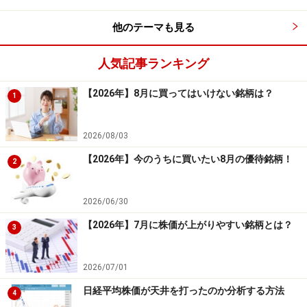
合計損失（円）：－423,894円 合計損失
（率）：－211.95％
他のテーマも見る
人気記事ランキング
PF（プロフィット・ファクター）：2.064
【2026年】8月に買ってはいけない銘柄は？
1
平均保持日数：25.05日
2026/08/03
■3位：その他製造（4銘柄）
【2026年】今のうちに買いたい8月の優待銘柄！
2
2026/06/30
システムトレードの達人
【2026年】7月に株価が上がりやすい銘柄とは？
3
勝率：63.24％
勝ち数：43回
2026/07/01
負け数：25回
日経平均株価が天井を打ったのか分析する方法
4
引き分け数：1回