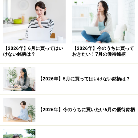
合計損失（円）：－114,922円 合計損失
（率）：－57.46％
PF（プロフィット・ファクター）：2.436
【2026年】6月に買ってはい
【2026年】今のうちに買って
平均保持日数：25.17日
けない銘柄は？
おきたい！7月の優待銘柄
■2位：海運（3銘柄）
【2026年】5月に買ってはいけない銘柄は？
システムトレードの達人
【2026年】今のうちに買いたい6月の優待銘柄
勝率：65.48％
勝ち数：55回
負け数：29回