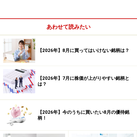
負け数：10回
引き分け数：0回
あわせて読みたい
平均損益（円）：4,586円 平均損益（率）：
2.29％
【2026年】8月に買ってはいけない銘柄は？
平均利益（円）：10,769円 平均利益（率）：
5.38％
平均損失（円）：－11,492円 平均損失（率）：
【2026年】7月に株価が上がりやすい銘柄と
－5.75％
は？
合計損益（円）：165,079円 合計損益（率）：
【2026年】今のうちに買いたい8月の優待銘
82.54％
柄！
合計利益（円）：280,001円 合計利益（率）：
140.01％