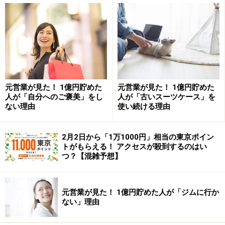
仕事量を増やした無理をした弊害は、プライベートに広
がってきます。筆者は豆腐メンタルで、毎日、ある程度
元営業が見た！ 1億円貯めた
元営業が見た！ 1億円貯めた
自由に遊べる時間がないと、すぐに精神的に弱っていき
人が「自分へのご褒美」をし
人が「古いスーツケース」を
ない理由
使い続ける理由
ます。だから、
仕事で無理をしたぶん、プライベートで
も多く息抜きしようと夜ふかししたくなる
のです。
2月2日から「1万1000円」相当の東京ポイン
トがもらえる！ アクセスが殺到するのはい
夜更かしすると起きる負の無限ループ
つ？【混雑予想】
すると、ここからがもっと大変です。言うまでもなく、
夜ふかしをすると頭の働きが鈍くなります。頭の働きが
元営業が見た！ 1億円貯めた人が「ジムに行か
鈍くなると、仕事が遅くなります。仕事が遅くなると、
ない」理由
残業が増えます。