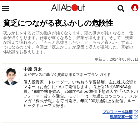
貧乏につながる夜ふかしの危険性
夜ふかしをすると頭の働きが鈍くなります。頭の働きが鈍くなると、仕
事が遅くなります。仕事が遅くなると、残業が増えます。そして、残業
が増えて疲れると、「もっと息抜きしたい」と、もっと夜ふかしするよ
うになるのです。今回は「夜ふかし」が原因で収入が激減した、筆者の
体験談をお教えします。
更新日：
2024年05月05日
中原 良太
エビデンスに基づく資産活用＆マネープラン ガイド
個人投資家・トレーダー。いちおう準富裕層。主に株式投資と
マネー（お金）について発信します。IQ上位2%のMENSA会
員。18歳で株を始め、25歳でYahoo!株価予想達人で「ベストパ
フォーマー賞」を受賞。モットーは「地道にコツコツ」。メル
マガ『株式予報』を毎日発行。年間300万通以上を配信。ルー
ビックキューブ大好き。
プロフィール詳細
執筆記事一覧