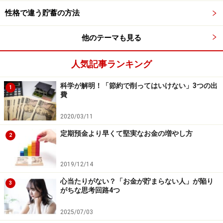
夜更かし生活から抜け出す方法2つ
性格で違う貯蓄の方法
筆者の場合、「帰省」と「疲労困憊」がきっかけで、悪
他のテーマも見る
習慣が断ち切られることが多いです。
人気記事ランキング
1つ目は「帰省」です。
実家に帰省すると、それまでの
悪習慣がバッサリ断ち切られます。帰省先の家族・親戚
科学が解明！「節約で削ってはいけない」3つの出
1
費
と生活リズムを合わせることになるので、普段と同じよ
うな暮らし方はできないからです。帰省から帰ってきた
2020/03/11
後は、頭がスッキリして、「どうしてあんなにバカみた
定期預金より早くて堅実なお金の増やし方
2
いに夜ふかししていたんだろう？」と、過去の自分の愚
かさに首をかしげることも多いです。
2019/12/14
2つ目は「疲労困憊」です。
そもそも夜ふかししたいと
心当たりがない？「お金が貯まらない人」が陥り
3
がちな思考回路4つ
思う理由は「精神的な疲れ」が原因です。また、いちど
夜ふかしを始めると、なかなか夜に眠れません。夜ふか
2025/07/03
しは癖になってしまうからです。ですが、夜ふかしが行