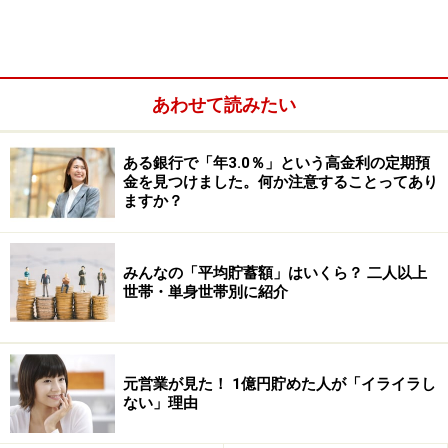
業などをして取り返そうとするのですが、それもうまく
いかない。
「努力しても報われない」という時期が何カ月か続く
あわせて読みたい
と、当然モチベーションも保てなくなります。「どうせ
頑張っても収入は増えない」と自暴自棄に考えることも
ある銀行で「年3.0％」という高金利の定期預
金を見つけました。何か注意することってあり
増えますし、それでもお金は稼がなきゃいけないので、
ますか？
無理して仕事量を増やしたりします。
みんなの「平均貯蓄額」はいくら？ 二人以上
世帯・単身世帯別に紹介
元営業が見た！ 1億円貯めた人が「イライラし
ない」理由