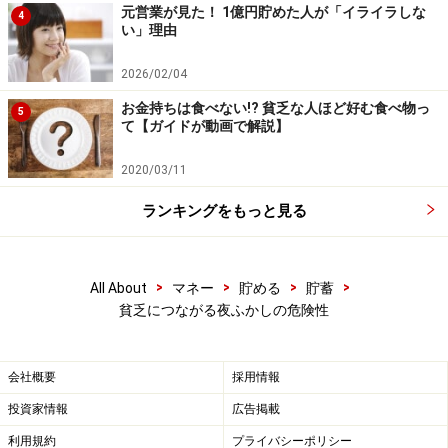
元営業が見た！ 1億円貯めた人が「イライラしな
4
き過ぎたり、運動などで肉体的な疲れが蓄積したりする
い」理由
と、どこかで夜ふかしせずに早寝・早起きする日がきま
2026/02/04
す。この「早起き」がリセットのスイッチとなって、生
活リズムがふたたび整うことがよくあります。
お金持ちは食べない!? 貧乏な人ほど好む食べ物っ
5
て【ガイドが動画で解説】
あなたも、もしかしたら筆者と同じように「夜ふかしの
2020/03/11
無限ループ」に入ってしまっているかもしれません。
ランキングをもっと見る
「こんなことしていちゃいけないんだけど、仕事続きで
リフレッシュしたいから、つい夜ふかししちゃう」
と、
悪循環が続くのです。
>
>
>
>
All About
マネー
貯める
貯蓄
貧乏につながる夜ふかしの危険性
睡眠不足は健康の天敵です。意図的にこの悪循環を断ち
切りたいなら、思い切って「長期休みを取ってリフレッ
会社概要
採用情報
シュする」とか「夜ふかしできなくなるくらい運動して
投資家情報
広告掲載
身体を疲れさせる」といった荒療治をしてみる価値があ
利用規約
プライバシーポリシー
るんじゃないでしょうか。