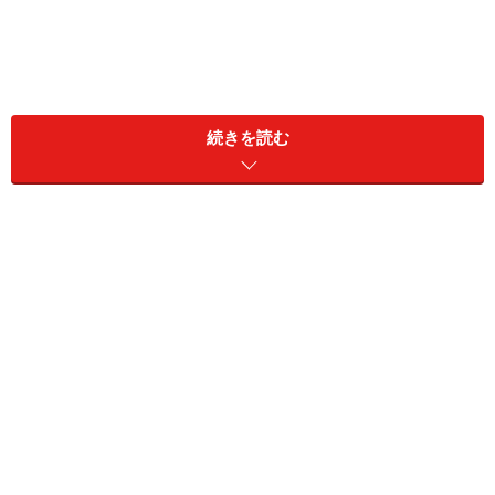
続きを読む
中でも最も危険な悪習が「夜ふかし」です。
収入の落ち込みを残業して取り返そうとし
ても無駄？
自営業を営んでいると、誰にでもうまくいかず、収入が
落ち込むときがあります。そういうときは、だいたい残