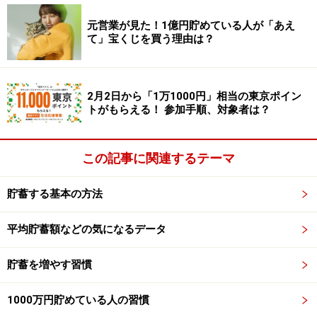
そして、残業が増えて疲れると、「もっと息抜きした
元営業が見た！1億円貯めている人が「あえ
て」宝くじを買う理由は？
い」と、もっと夜ふかしするようになるのです。だらだ
ら働き、だらだら遊ぶ。メリハリがないから、どんどん
効率が下がっていきます。
2月2日から「1万1000円」相当の東京ポイン
トがもらえる！ 参加手順、対象者は？
一時期、
「重労働と夜ふかしの無限ループ」
のせいで、
筆者の「QOL（生活の質）」がどんどん落ち込んでいき
この記事に関連するテーマ
ました（たぶんですが、こういう経験をしたことがある
人は、筆者だけじゃないはず）。
貯蓄する基本の方法
平均貯蓄額などの気になるデータ
夜ふかしの無限ループ
貯蓄を増やす習慣
この「夜ふかしの無限ループ」から抜け出す方法はある
のでしょうか？
1000万円貯めている人の習慣