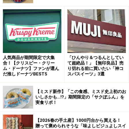
カスタードクリームはとろりとなめらかでありながら、
カットした断面からは流れ出ないベストなやわらかさ。
バニラの芳醇な香りと卵やミルクの風味が合わさって、
豊かなコクを感じられます。さらに、シュー生地は濃厚
なクリームに負けない香ばしい風味があり、一緒に食べ
ることで味わい深さがアップします。
人気商品が期間限定で大集
「ひんやり＆つるんとしてい
合！【クリスピー・クリー
て超絶品！」【無印良品】売
2. チョコレートにこだわった「CALVA プレ
ム・ドーナツ】ファンが選ん
り切れる前に買いたい「神コ
ミアムカスタードエクレア」
だ推しドーナツBEST5
スパスイーツ」3選
【ミスド新作】「この食感、ミスド史上初のお
いしさかも…!?」期間限定の「サクぽふん」を
コーティングのチョコレートは、エクレアに欠かせない存在
実食リポ！
「CALVA プレミアムカスタードエクレア」は、コーティ
【2026春の手土産】1000円台から買える！
ングチョコレートに田中シェフ推奨のチョコを配合して
贈って褒められそうな「味よしビジュよしスイ
いるのがこだわり。チョコレートの風味をより感じられ