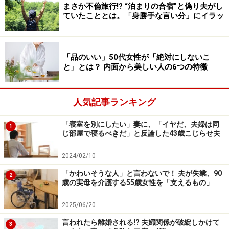
まさか不倫旅行!? “泊まりの合宿”と偽り夫がし
ていたこととは。「身勝手な言い分」にイラッ
「品のいい」50代女性が「絶対にしないこ
と」とは？ 内面から美しい人の6つの特徴
人気記事ランキング
「寝室を別にしたい」妻に、「イヤだ、夫婦は同
1
じ部屋で寝るべきだ」と反論した43歳こじらせ夫
2024/02/10
「かわいそうな人」と言わないで！ 夫が失業、90
2
歳の実母を介護する55歳女性を「支えるもの」
2025/06/20
言われたら離婚される!? 夫婦関係が破綻しかけて
3