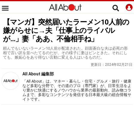
【マンガ】突然届いたラーメン10人前の
嫌がらせに→夫「仕事上のライバル
が…」妻「ああ、不倫相手ね」
頼んでもいないラーメン10人前が配達された。顔面蒼白な夫は必死の形
相で言い訳を並べたてるのだが、その様子に妻はピンときた。それにし
ても、嫉妬心をあり得ない言動に変える人はいるものだ。
更新日：
2024年02月21日
All About 編集部
「All About」は、マネー・暮らし・住宅・グルメ・旅行・健康
など多彩な分野で、その道のプロ（専門家）が、日常生活をよ
り豊かに快適にするノウハウから業界の最新動向、読み物コラ
ムまで、多彩なコンテンツを発信する日本最大級の総合情報サ
イトです。