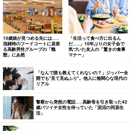
10歳娘が見つめる先には……
「生活って食べ方に出るん
混雑時のフードコートに居座
だ……」10年ぶりの女子会で
る高齢男性グループの「醜
気づいた友人の「驚きの食事
態」にあ然
マナー」
「なんで誰も教えてくれないの？」ジッパー全
開でも“見て見ぬふり”。他人に無関心な現代の
リアル
警察から突然の電話……高齢母を引き取った42
歳バツイチ女性を待っていた「泥沼の同居生
活」