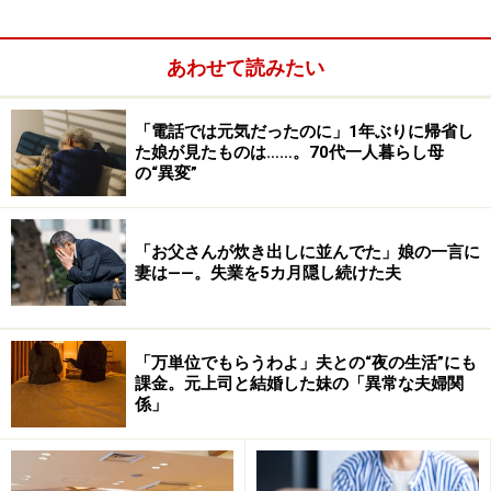
あわせて読みたい
原案：亀山早苗
「電話では元気だったのに」1年ぶりに帰省し
マンガ：カツヤマケイコ（
@keicomix
）
た娘が見たものは……。70代一人暮らし母
の“異変”
※記事内容は執筆時点のものです。最新の内容をご確認くださ
い。
「お父さんが炊き出しに並んでた」娘の一言に
妻は――。失業を5カ月隠し続けた夫
「万単位でもらうわよ」夫との“夜の生活”にも
課金。元上司と結婚した妹の「異常な夫婦関
係」