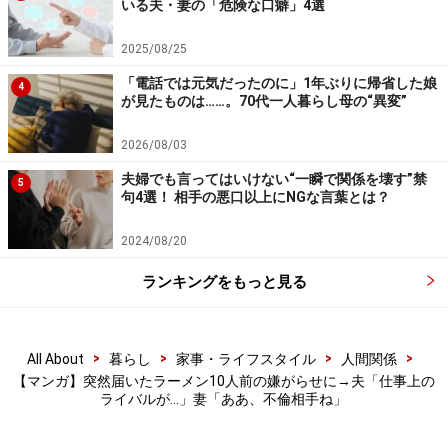
いる夫・妻の「危険な口癖」4選
2025/08/25
「電話では元気だったのに」1年ぶりに帰省した娘
4
が見たものは……。70代一人暮らし母の“異変”
2026/08/03
夫婦でも言ってはいけない“一瞬で関係を壊す”禁
5
句4選！ 相手の悪口以上にNGな言葉とは？
2024/08/20
ランキングをもっと見る
>
>
>
>
All About
暮らし
家事・ライフスタイル
人間関係
【マンガ】突然届いたラーメン10人前の嫌がらせに→夫「仕事上の
ライバルが…」妻「ああ、不倫相手ね」