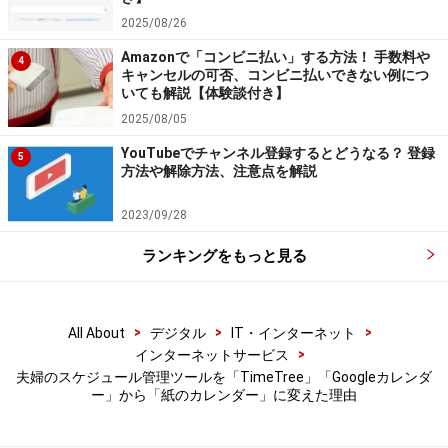
TimeTreeにはGoogleカレンダーの予定を取り込む機能も
2025/08/26
あるのですが、これはあくまで「TimeTreeアプリから
Amazonで「コンビニ払い」する方法！ 手数料や
4
Googleカレンダーの予定を確認する機能」であって、そ
キャンセルの可否、コンビニ払いできない例につ
いても解説【体験談付き】
の予定を妻に共有することはできません。
2025/08/05
YouTubeでチャンネル登録するとどうなる？ 登録
結局、自分の予定を妻に知らせるためには、別途
5
方法や解除方法、注意点を解説
TimeTreeにも予定を入れなければならず、その手間が面
倒になってしまいました。
2023/09/28
ランキングをもっと見る
また妻自身は紙の手帳を使って予定を管理していたこと
もあり、なかなか「TimeTreeやGoogleカレンダーで予定
を作る・予定を確認する」というアクションが定着しな
>
>
>
All About
デジタル
IT・インターネット
>
かったようです。
インターネットサービス
夫婦のスケジュール管理ツールを「TimeTree」「Googleカレンダ
ー」から「紙のカレンダー」に変えた理由
■意識的にアプリを開かない限り、予定を確認できない
2つ目は「意識的にアプリを開かない限り、予定を確認