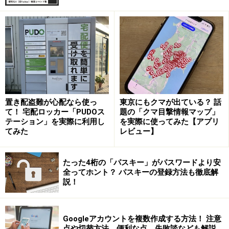
た予定」など複数のカレンダーをひとつに集約して表示
してくれます。
TimeTreeの紹介
TimeTreeのよかった点は、更新の通知がくること。ひと
置き配盗難が心配なら使っ
東京にもクマが出ている？ 話
て！ 宅配ロッカー「PUDOス
題の「クマ目撃情報マップ」
りが新しく予定を作ったり、予定の変更を行うと、パー
テーション」を実際に利用し
を実際に使ってみた【アプリ
トナーに通知される仕組みになっています。この機能の
てみた
レビュー】
おかげで、「打ち合わせの時間がちょっとズレたんだ」
などといちいち連絡する必要がなくなりました。
たった4桁の「パスキー」がパスワードより安
全ってホント？ パスキーの登録方法も徹底解
説！
また「自分だけの予定」「妻と共有する予定」などとカ
レンダーを区別できる点も便利でした。
Googleアカウントを複数作成する方法！ 注意
点や切替方法、便利な点、失敗談なども解説