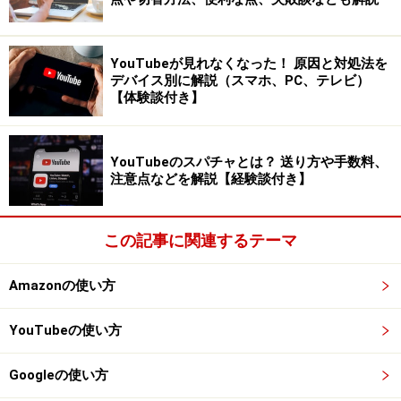
■Googleカレンダー
Googleが提供するスケジュール管理アプリ「Googleカレ
ンダー」には、自分のカレンダーを他者に共有する機能
YouTubeが見れなくなった！ 原因と対処法を
があります。この機能を使うと、自分のカレンダー上に
デバイス別に解説（スマホ、PC、テレビ）
【体験談付き】
パートナーの予定を表示させることができます。
YouTubeのスパチャとは？ 送り方や手数料、
Googleカレンダーなら他の人の予定も表示できる
注意点などを解説【経験談付き】
Googleカレンダーのよかった点は、共有用の予定表をわ
ざわざ作る必要がないところ。
この記事に関連するテーマ
パソコンでないと共有設定できないのが少し面倒です
Amazonの使い方
が、設定さえしてしまえば「私の予定はこうなっている
YouTubeの使い方
から、自由に見ておいてね」というスタンスでいられま
す。個人のやり方でスケジュールを管理しながら、互い
Googleの使い方
の予定を把握できるのが便利でした。