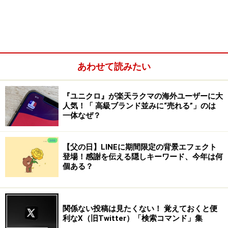
あわせて読みたい
『ユニクロ』が楽天ラクマの海外ユーザーに大
人気！「 高級ブランド並みに“売れる”」のは
候補に挙がったのが「TimeTree」と「Googleカレンダ
一体なぜ？
ー」です。どちらのアプリもスケジュール管理アプリと
しては知られた存在で、「スケジュール 共有」でネット
【父の日】LINEに期間限定の背景エフェクト
検索すれば多くのWebサイトで紹介されています。それ
登場！感謝を伝える隠しキーワード、今年は何
個ある？
ぞれの特徴は、以下の通りです。
■TimeTree
関係ない投稿は見たくない！ 覚えておくと便
「
TimeTree
」は複数人で予定を共有できるスケジュール
利なX（旧Twitter）「検索コマンド」集
管理アプリ。「自分が作った予定」「パートナーが作っ