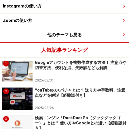
Instagramの使い方
デジタルなスケジュール管理は習慣化せ
Zoomの使い方
ず……その理由は
他のテーマも見る
上記のツールを使って家族の予定を管理していた時期も
あったのですが、なかなかうまく続けられませんでし
人気記事ランキング
た。振り返ってみると、その理由は大きく2つあったよ
うに思います。
Googleアカウントを複数作成する方法！ 注意点や
1
切替方法、便利な点、失敗談なども解説
■予定の記入に手間がかかり面倒になった
2025/08/31
1つ目は「予定の記入や確認に手間がかかった」こと。
YouTubeのスパチャとは？ 送り方や手数料、注意
2
点などを解説【経験談付き】
筆者は仕事でGoogleカレンダーを使っていましたが、さ
2025/08/26
らにTimeTreeによるスケジュール管理もすることになっ
検索エンジン「DuckDuckGo（ダックダックゴ
たため、手間が2倍に増えてしまったのです。
3
ー）」とは？ 使い方やGoogleとの違い【経験談付
き】