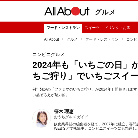
グルメ
フード・レストラン
スイーツ
ドリンク・お酒
All About
グルメ
フード・レストラン
コンビ
コンビニグルメ
2024年も「いちごの日
ちご狩り」でいちごスイー
例年好評の「ファミマのいちご狩り」が2024年も開催されま
い品ぞろえが魅力的。
笹木 理恵
おうちグルメ ガイド
飲食業界誌の編集者を経て、2007年に独立。専
WEBなどで執筆中。コンビニスイーツにも精通し
来」への取り組みについても意欲的に取材活動を