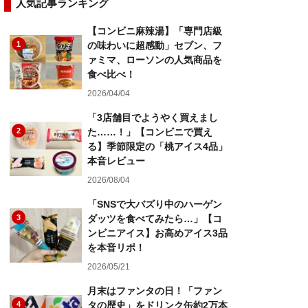
人気記事ランキング
【コンビニ麻辣湯】「専門店級
1
の味わいに超感動」セブン、フ
ァミマ、ローソンの人気商品を
食べ比べ！
2026/04/04
「3店舗目でようやく買えまし
2
た……！」【コンビニで買え
る】季節限定の「桃アイス4品」
本音レビュー
2026/08/04
「SNSで大バズり中のハーゲン
3
ダッツを食べてみたら…」【コ
ンビニアイス】お高めアイス3品
を本音リポ！
2026/05/21
月末はファンタの日！「ファン
4
タの歴史」をドリンク缶約2万本