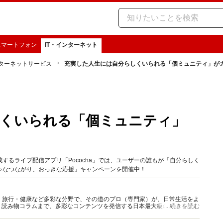
スマートフォン
IT・インターネット
ターネットサービス
充実した人生には自分らしくいられる「個ミュニティ」が
しくいられる「個ミュニティ」
するライブ配信アプリ「Pococha」では、ユーザーの誰もが「自分らしく
ゃなつながり、おっきな応援」キャンペーンを開催中！
グルメ・旅行・健康など多彩な分野で、その道のプロ（専門家）が、日常生活をよ
、読み物コラムまで、多彩なコンテンツを発信する日本最大級の総合情報サ
...続きを読む