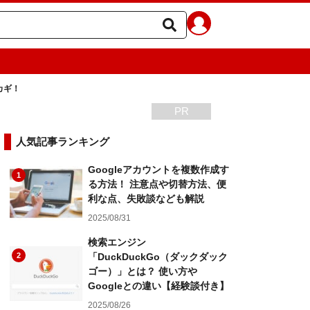
カギ！
PR
人気記事ランキング
Googleアカウントを複数作成す
1
る方法！ 注意点や切替方法、便
利な点、失敗談なども解説
2025/08/31
検索エンジン
2
「DuckDuckGo（ダックダック
ゴー）」とは？ 使い方や
Googleとの違い【経験談付き】
2025/08/26