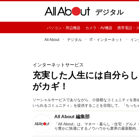
デジタル
パソコン・周辺機器
カメラ・AV機器
携帯電話・
All About
デジタル
IT・インターネット
イン
インターネットサービス
充実した人生には自分ら
がカギ！
ソーシャルサービスでありながら、小規模なコミュニティを形成
いられるコミュニティ」を提供することを目指して、「ちっち
All About 編集部
「All About」は、マネー・暮らし・住宅・
り豊かに快適にするノウハウから業界の最新動向
イトです。