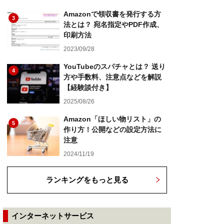
Amazonで領収書を発行する方
3
法とは？ 宛名指定やPDF作成、
印刷方法
2023/09/28
YouTubeのスパチャとは？ 送り
4
方や手数料、注意点などを解説
【経験談付き】
2025/08/26
Amazon「ほしい物リスト」の
5
作り方！公開などの設定方法に
注意
2024/11/19
ランキングをもっと見る
インターネットサービス