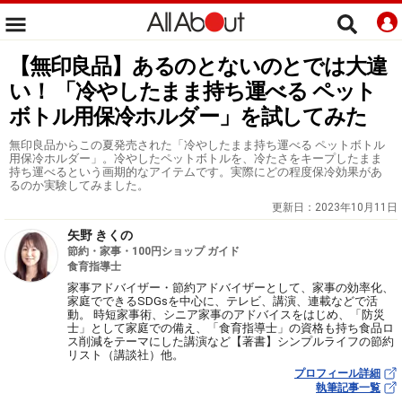
【無印良品】あるのとないのとでは大違
い！ 「冷やしたまま持ち運べる ペット
ボトル用保冷ホルダー」を試してみた
無印良品からこの夏発売された「冷やしたまま持ち運べる ペットボトル
用保冷ホルダー」。冷やしたペットボトルを、冷たさをキープしたまま
持ち運べるという画期的なアイテムです。実際にどの程度保冷効果があ
るのか実験してみました。
更新日：
2023年10月11日
矢野 きくの
節約・家事・100円ショップ ガイド
食育指導士
家事アドバイザー・節約アドバイザーとして、家事の効率化、
家庭でできるSDGsを中心に、テレビ、講演、連載などで活
動。 時短家事術、シニア家事のアドバイスをはじめ、「防災
士」として家庭での備え、「食育指導士」の資格も持ち食品ロ
ス削減をテーマにした講演など【著書】シンプルライフの節約
リスト（講談社）他。
プロフィール詳細
執筆記事一覧