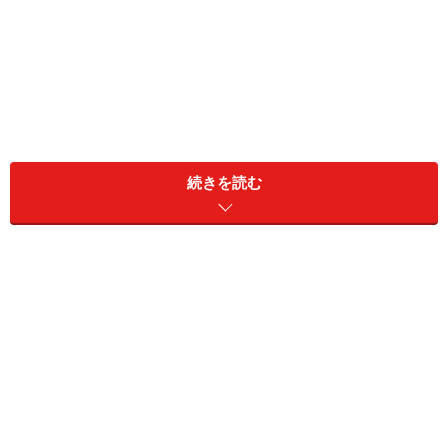
続きを読む
無印良品「冷やしたまま持ち運べる ペットボトル用保冷ホ
ルダー」（税込1490円）
無印良品の「冷やしたまま持ち運べる ペットボトル用保
冷ホルダー」は、他社の保冷ペットボトルホルダーと同
様、ステンレス製の商品です。
外形7センチ以内、高さ2.1センチ以内の、500～650ミリ
リットルのペットボトルに対応しています。本体のサイ