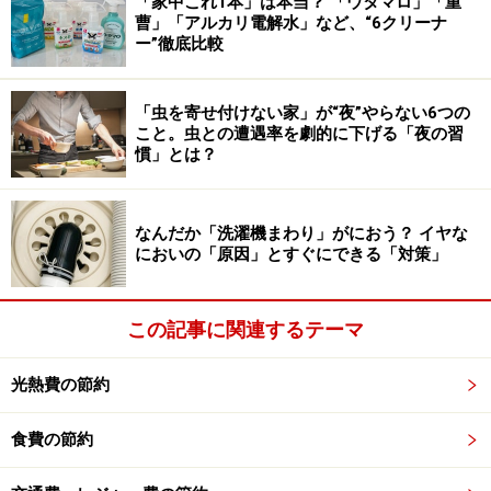
「家中これ1本」は本当？ 「ウタマロ」「重
24時間冷蔵庫で冷やしたお茶のペットボトルを2本用意
曹」「アルカリ電解水」など、“6クリーナ
ー”徹底比較
し、「冷やしたまま持ち運べる ペットボトル用保冷ホル
ダー」の保冷効果がどれほどのものなのかを実験してみ
ました。
「虫を寄せ付けない家」が“夜”やらない6つの
こと。虫との遭遇率を劇的に下げる「夜の習
慣」とは？
部屋はできる限り外気の影響がないように日差しが入ら
ない脱衣所でおこなっていますが、それなりに温度変化
はありました。
なんだか「洗濯機まわり」がにおう？ イヤな
においの「原因」とすぐにできる「対策」
この記事に関連するテーマ
無印良品「冷やしたまま持ち運べる ペットボトル用保冷ホ
ルダー」の保冷効果を実験
光熱費の節約
11時10分、室温28.4度で実験スタート。冷蔵庫から出し
たペットボトルの中の温度はどちらも5.4度です。
食費の節約