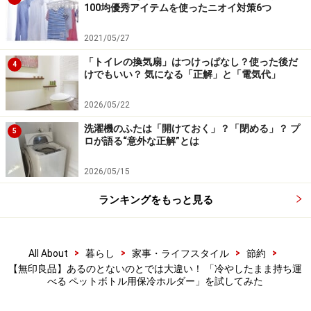
100均優秀アイテムを使ったニオイ対策6つ
その差はなんと10度以上。
2021/05/27
「冷やしたまま持ち運べる ペットボトル用保冷ホルダ
「トイレの換気扇」はつけっぱなし？使った後だ
4
ー」のいいところは冷たさをキープできることだけでは
けでもいい？ 気になる「正解」と「電気代」
ありません。
2026/05/22
冷やしたペットボトルをカバンに入れて持ち歩くとき、
洗濯機のふたは「開けておく」？「閉める」？ プ
5
ロが語る“意外な正解”とは
そのままでは結露してほかのものが濡れてしまうし、ア
ルミなどの保冷ケースはさほど保冷効果が長くは続かな
2026/05/15
いという難点があります。
ランキングをもっと見る
しかし無印良品の「冷やしたまま持ち運べる ペットボト
ル用保冷ホルダー」は、幅は取るものの重量はわずか
>
>
>
>
All About
暮らし
家事・ライフスタイル
節約
250グラムとさほど重さを感じません。これだけ保冷効
【無印良品】あるのとないのとでは大違い！ 「冷やしたまま持ち運
果があるのですから、日頃からペットボトルを持ち歩く
べる ペットボトル用保冷ホルダー」を試してみた
人にはおすすめです。