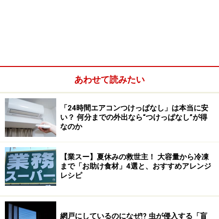
ズは約幅8.8×奥行10.3×高さ19センチ、重量は約250グラ
ム（梱包材含む）です。
本体にキャップをしたままのペットボトルを入れてふたをか
ぶせる
あわせて読みたい
本体とふたとに分かれ、本体にキャップをしたままのペ
ットボトルを入れて、上からふたをかぶせて閉じて使う
「24時間エアコンつけっぱなし」は本当に安
仕様になっています。ペットボトルにあわせた高さに調
い？ 何分までの外出なら“つけっぱなし”が得
整して使うことができるのが特長です。
なのか
【業スー】夏休みの救世主！ 大容量から冷凍
まで「お助け食材」4選と、おすすめアレンジ
レシピ
網戸にしているのになぜ!? 虫が侵入する「盲