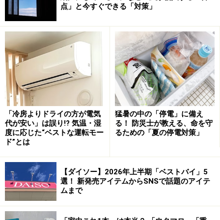
点」と今すぐできる「対策」
ハンドルは固定式
ハンドルは固定されています。最初、ハンドルは可動式
「冷房よりドライの方が電気
猛暑の中の「停電」に備え
代が安い」は誤り!? 気温・湿
る！ 防災士が教える、命を守
のほうが便利じゃないかな？ と思いましたが、実際に使
度に応じた“ベストな運転モー
るための「夏の停電対策」
ってみると、固定されているほうが取り回しがしやす
ド”とは
く、スッとカバンへの出し入れもできました。
【ダイソー】2026年上半期「ベストバイ」5
選！ 新発売アイテムからSNSで話題のアイテ
ムまで
無印良品「冷やしたまま持ち運べる ペット
ボトル用保冷ホルダー」の保冷効果を実験