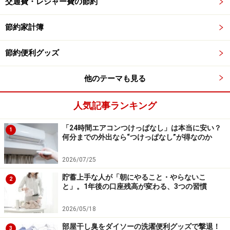
交通費・レジャー費の節約
以下、左から「実験開始からの経過時間」「室温」「ペ
ットボトルホルダーなしの温度」「ペットボトルホルダ
節約家計簿
ーありの温度」の順に記載しています。
節約便利グッズ
（30分後）26.7度｜14.9度｜5.7度
（1時間後） 27.4度｜21.6度｜7.8度
他のテーマも見る
（2時間後）28.4度｜24.0度｜10.0度
（3時間後）28.1度｜24.3度｜11.8度
人気記事ランキング
（8時間後）28.0度｜27.8度｜17度
「24時間エアコンつけっぱなし」は本当に安い？
1
何分までの外出なら“つけっぱなし”が得なのか
8時間後でも常温と10度以上の差がある
2026/07/25
貯蓄上手な人が「朝にやること・やらないこ
計測開始から8時間後、室温28度の状況でそのまま置い
2
と」。1年後の口座残高が変わる、3つの習慣
ていたペットボトルのお茶は27.8度と、ほぼ室温と同じ
になりましたが、「冷やしたまま持ち運べる ペットボト
2026/05/18
ル用保冷ホルダー」に入れておいたお茶は17度でした。
部屋干し臭をダイソーの洗濯便利グッズで撃退！
3