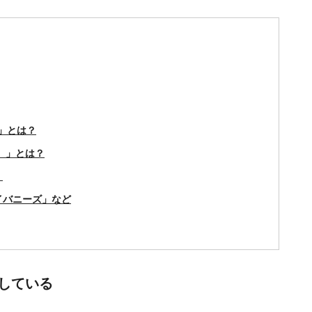
）」とは？
n）」とは？
」
イバニーズ」など
している