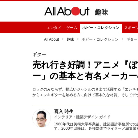
趣味
エンタメ
ゲーム
ホビー・コレクション
スポー
All About
趣味
ホビー・コレクション
ギター
ギター
売れ行き好調！アニメ『ぼ
ー」の基本と有名メーカー
ロックのみならず、幅広いジャンルの音楽で活躍する「エレキ
からエレキギターを始める方に向けて基本的な材質、そしてデ
喜入 時生
インテリア・建築デザイン ガイド
1980年代は美術大学卒業後、建築設計事務所での
て、2000年以降は、各種媒体でライター／編集業