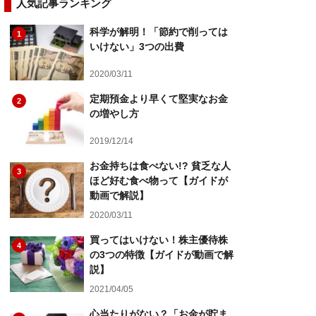
人気記事ランキング
科学が解明！「節約で削っては
1
いけない」3つの出費
2020/03/11
定期預金より早くて堅実なお金
2
の増やし方
2019/12/14
お金持ちは食べない!? 貧乏な人
3
ほど好む食べ物って【ガイドが
動画で解説】
2020/03/11
買ってはいけない！株主優待株
4
の3つの特徴【ガイドが動画で解
説】
2021/04/05
心当たりがない？「お金が貯ま