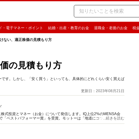
ド・電子マネー・ポイント
結婚・出産・教育のお金
退職金・老後のお金
税
けない、適正株価の見積もり方
価の見積もり方
ーです。しかし、「安く買う」といっても、具体的にどれくらい安く買えば
更新日：2023年08月21日
ド
株式投資とマネー（お金）について発信します。IQ上位2%のMENSA会
想達人で「ベストパフォーマー賞」を受賞。モットーは「地道にコツコツ」。メ
...続きを読む
上を配信。ルービックキューブ大好き。