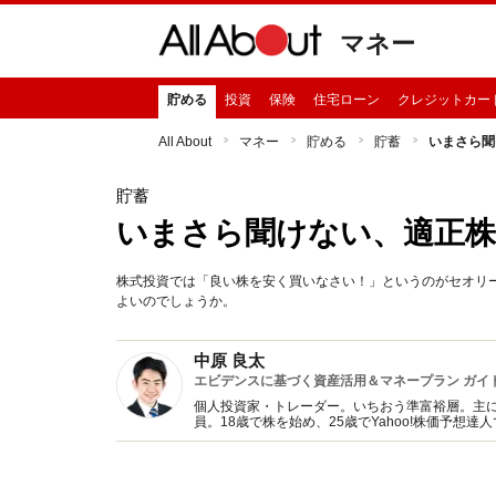
マネー
貯める
投資
保険
住宅ローン
クレジットカー
All About
マネー
貯める
貯蓄
いまさら聞
貯蓄
いまさら聞けない、適正株
株式投資では「良い株を安く買いなさい！」というのがセオリ
よいのでしょうか。
中原 良太
エビデンスに基づく資産活用＆マネープラン ガイ
個人投資家・トレーダー。いちおう準富裕層。主に
員。18歳で株を始め、25歳でYahoo!株価予
ルマガ『株式予報』を毎日発行。年間300万通以