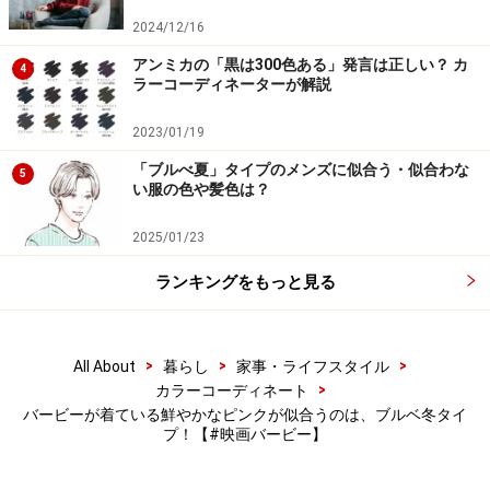
【ガイドからお知らせ】
2024/12/16
色に関するウェブアンケートを行っています。匿名でご
アンミカの「黒は300色ある」発言は正しい？ カ
4
回答いただけますので、ぜひ、ご協力をお願いいたしま
ラーコーディネーターが解説
す。アンケートの結果は、今後の記事に活用させていた
2023/01/19
だきます。
「ブルべ夏」タイプのメンズに似合う・似合わな
秋冬2023/2024あなたが着たい色は？
5
い服の色や髪色は？
2025/01/23
※記事内容は執筆時点のものです。最新の内容をご確認くださ
い。
ランキングをもっと見る
【編集部おすすめの購入サイト】
>
>
>
All About
暮らし
家事・ライフスタイル
>
カラーコーディネート
Amazonでカラーコーディネイトの書籍をチェッ
バービーが着ている鮮やかなピンクが似合うのは、ブルベ冬タイ
ク！
プ！【#映画バービー】
楽天市場でカラーコーディネイト関連の書籍をチ