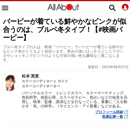
バービーが着ている鮮やかなピンクが似
合うのは、ブルベ冬タイプ！【#映画バ
ービー】
ブルベ冬タイプの人は、映画『バービー』でバービーが着ている鮮やか
なピンク色がとてもよく似合います。青みの強いはっきりとしたマゼン
タやショッキングピンクのような主張の強い色も嫌味なく着こなしま
す。
更新日：
2023年08月07日
松本 英恵
カラーコーディネート ガイド
カラーコーディネーター
パーソナルカラー、トレンドカラー、カラーマーケティング、
色彩科学、色彩心理、カラーセラピー、色占いなどの知見を活
用し、執筆、監修、講演などを行なっている。著書に『人を動
かす「色」の科学』（サイエンス・アイ新書）などがある。
プロフィール詳細
執筆記事一覧