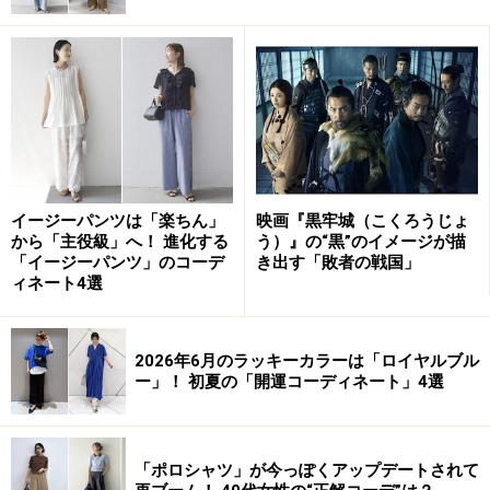
出典：WEAR
ファッションはクールでシャープな色づかいのものがお
すすめ！ 白と黒のモノトーン配色も似合いますが、ハッ
とするような鮮やかで個性的な色を身につけると垢抜け
イージーパンツは「楽ちん」
映画『黒牢城（こくろうじょ
た印象になります。
から「主役級」へ！ 進化する
う）』の“黒”のイメージが描
「イージーパンツ」のコーデ
き出す「敗者の戦国」
ィネート4選
この
写真
のような、黒を基調にした鮮やかなマゼンタを
取り入れたコントラスト配色は、ブルベ冬タイプの洗練
された魅力を際立たせてくれます。
2026年6月のラッキーカラーは「ロイヤルブル
ー」！ 初夏の「開運コーディネート」4選
最初から診断する
「ポロシャツ」が今っぽくアップデートされて
■タイトル：『バービー』