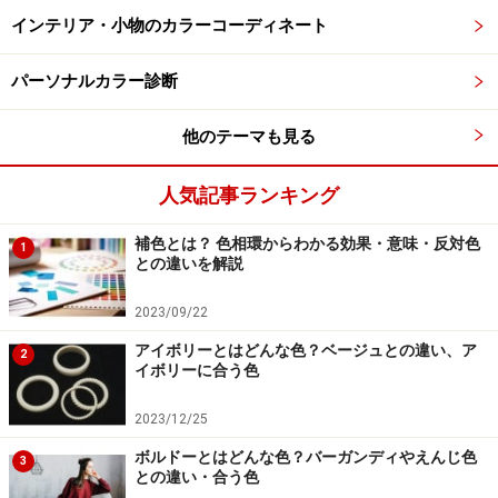
麗なる覚醒」、
インテリア・小物のカラーコーディネート
ライアン・ゴズリング「ラ・ラ・ランド」、シム・リウ
「シャン・チー／テン・リングスの伝説」、デュア・リ
パーソナルカラー診断
パ、ヘレン・ミレン「クイーン」
他のテーマも見る
監督・脚本：
グレタ・ガーウィグ 「レディ・バード」
「ストーリー・オブ・マイ・ライフ/わたしの若草物語」
人気記事ランキング
脚本：
ノア・バームバック「マリッジ・ストーリー」
プロデューサー：
デヴィッド・ヘイマン「ハリー・ポッ
補色とは？ 色相環からわかる効果・意味・反対色
1
との違いを解説
ター」シリーズ「ワンス・アポン・ア・タイム・イン・
ハリウッド」
2023/09/22
配給：
ワーナー･ブラザース映画
アイボリーとはどんな色？ベージュとの違い、ア
2
公式サイト：
barbie-movie.jp
■公式Twitter:
＠
イボリーに合う色
BarbieMovie＿jp
■公式Instagram：
@barbiemovie_jp
#映
2023/12/25
画バービー
ボルドーとはどんな色？バーガンディやえんじ色
3
との違い・合う色