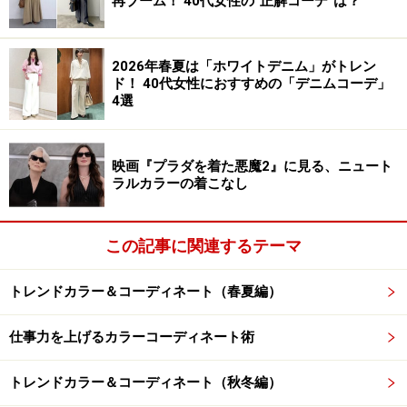
再ブーム！ 40代女性の“正解コーデ”は？
■公開表記：8月11日（金）全国ロードショー
■配給表記：ワーナー・ブラザース映画
■コピーライト：©2023 Warner Bros. Ent. All Rights
2026年春夏は「ホワイトデニム」がトレン
ド！ 40代女性におすすめの「デニムコーデ」
Reserved.
4選
■日本版本予告：
https://youtu.be/BgVqM_LE0pE
映画『プラダを着た悪魔2』に見る、ニュート
《STORY》
ラルカラーの着こなし
どんな自分にでもなれる完璧で＜夢＞のような毎日が続
く“バービーランド”で暮らすバービーとボーイフレンド
（？）のケン。ある日突然身体に異変を感じたバービー
この記事に関連するテーマ
は、原因を探るためケンと共に〈悩みのつきない〉人間
トレンドカラー＆コーディネート（春夏編）
の世界へ！ そこでの出会いを通して気づいた、”完璧”よ
り大切なものとは？ そして、バービーの最後の選択とは
仕事力を上げるカラーコーディネート術
ー？
トレンドカラー＆コーディネート（秋冬編）
キャスト：
マーゴット・ロビー「ハーレイ・クインの華