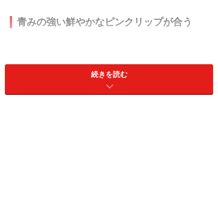
青みの強い鮮やかなピンクリップが合う
続きを読む
ブルベ冬タイプは、青みの強いはっきりとしたマゼンタが似
合う
ブルベ冬タイプの人がピンク系のリップをつけるなら、
青みの強いはっきりとしたマゼンタやショッキングピン
クがいいでしょう。もともと唇に濃い赤みが感じられる
ため、アイシーピンクのような透明感のある淡いピンク
も似合います。
黄みが強いイエローベースの色やくすんでぼやけた色は
似合いません。また、コーラルピンクやサーモンピンク
のリップをつけると、くすんで疲れて見えるので、避け