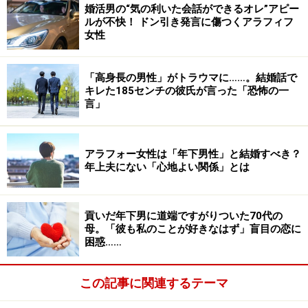
婚活男の“気の利いた会話ができるオレ”アピー
ルが不快！ ドン引き発言に傷つくアラフィフ
女性
「高身長の男性」がトラウマに……。結婚話で
キレた185センチの彼氏が言った「恐怖の一
言」
アラフォー女性は「年下男性」と結婚すべき？
年上夫にない「心地よい関係」とは
貢いだ年下男に道端ですがりついた70代の
母。「彼も私のことが好きなはず」盲目の恋に
困惑……
この記事に関連するテーマ