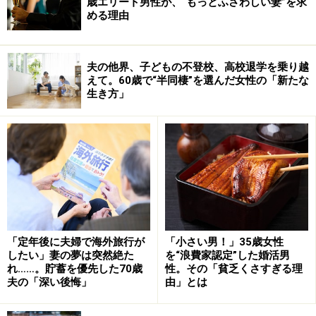
歳エリート男性が、“もっとふさわしい妻”を求
める理由
夫の他界、子どもの不登校、高校退学を乗り越
えて。60歳で“半同棲”を選んだ女性の「新たな
生き方」
「定年後に夫婦で海外旅行が
「小さい男！」35歳女性
したい」妻の夢は突然絶た
を“浪費家認定”した婚活男
れ……。貯蓄を優先した70歳
性。その「貧乏くさすぎる理
夫の「深い後悔」
由」とは