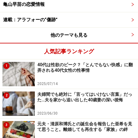
亀山早苗の恋愛情報
連載：アラフォーの“傷跡”
他のテーマも見る
人気記事ランキング
40代は性欲のピーク？「とんでもない快感」に翻
1
弄される40代女性の性事情
2025/07/14
夫婦間でも絶対に「言ってはいけない言葉」だっ
2
た…夫を家から追い出した40歳妻の深い後悔
2023/06/30
元夫・清原和博氏との誕生会を報告した亜希を見
3
て思うこと。離婚しても再生する「家族」の絆