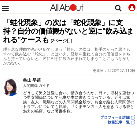
「蛙化現象」の次は「蛇化現象」に支
持？自分の価値観がないと逆に“飲み込ま
れる”ケースも
(2ページ目)
理不尽な理由で恋がさめてしまう「蛙化」の次は、相手のかっこ悪さも
すべて飲み込む「蛇化」。とはいえ、経験を重ねて自分の価値観をきち
んと持っていないと、逆に相手に飲み込まれてしまうことにもつながり
かねない。
更新日：
2023年07月10日
亀山 早苗
人間関係 ガイド
どうして男女は愛し合い、憎み合うのか。日々、取材を重ねつ
つ男女関係について記事や本に書きつづっている。近年は家
族・友人・職場などの人間関係全般や、お金が絡む人間関係の
トラブルについても執筆。『くまモン力－人を惹きつける愛と
魅力の秘密』など著書多数。
プロフィール詳細
執筆記事一覧