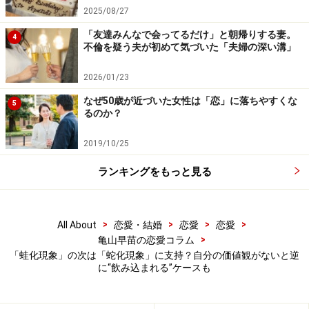
2025/08/27
「友達みんなで会ってるだけ」と朝帰りする妻。
4
不倫を疑う夫が初めて気づいた「夫婦の深い溝」
2026/01/23
なぜ50歳が近づいた女性は「恋」に落ちやすくな
5
るのか？
2019/10/25
ランキングをもっと見る
>
>
>
>
All About
恋愛・結婚
恋愛
恋愛
>
亀山早苗の恋愛コラム
「蛙化現象」の次は「蛇化現象」に支持？自分の価値観がないと逆
に“飲み込まれる”ケースも