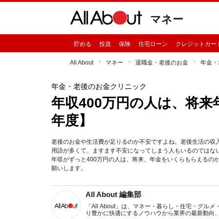
マネー
貯める
投資
保険
住宅ローン
クレジットカー
All About
マネー
退職金・老後のお金
年金・
年金・老後のお金クリニック
年収400万円の人は、将来
年度】
老後のお金や生活費が足りるのか不安ですよね。老後生活の収
用語が多くて、ますます不安になってしまう人もいるのではな
年収がずっと400万円の人は、将来、年金をいくらもらえるの
願いします。
All About 編集部
「All About」は、マネー・暮らし・住宅・
り豊かに快適にするノウハウから業界の最新動向