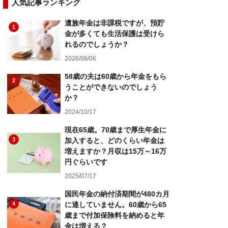
人気記事ランキング
遺族年金は非課税ですが、預貯
1
金が多くても生活保護は受けら
れるのでしょうか？
2026/08/06
58歳の夫は60歳から年金をもら
2
うことができないのでしょう
か？
2024/10/17
現在65歳。70歳まで厚生年金に
3
加入すると、どのくらい年金は
増えますか？月収は15万～16万
円ぐらいです
2025/07/17
国民年金の納付済期間が480カ月
4
に達していません。60歳から65
歳まで付加保険料を納めると年
金は増える？