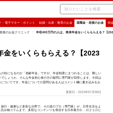
ド・電子マネー・ポイント
結婚・出産・教育のお金
退職金・老後のお金
税
老後のお金クリニック
年収400万円の人は、将来年金をいくらもらえる？【20
年金をいくらもらえる？【2023
入の柱になるのが「老齢年金」ですが、年金制度にまつわることは、難しい
いでしょうか。そんな年金初心者の方の疑問に専門家が回答します。今回は
かについてです。年金についての質問がある人はコメント欄に書き込みをお
更新日：2023年07月08日
グルメ・旅行・健康など多彩な分野で、その道のプロ（専門家）が、日常生活をよ
、読み物コラムまで、多彩なコンテンツを発信する日本最大級の総合情報サ
...続きを読む