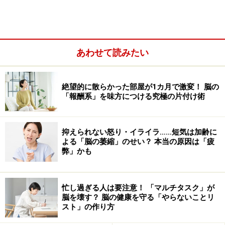
憶」が中心となります。そのため、大人なら「自分に関
係ないことだから、覚えても無駄」と考えるような内容
でも、幼児は手当たり次第に、とにかく丸暗記すること
ができるのです。
あわせて読みたい
絶望的に散らかった部屋が1カ月で激変！ 脳の
「報酬系」を味方につける究極の片付け術
抑えられない怒り・イライラ……短気は加齢に
よる「脳の萎縮」のせい？ 本当の原因は「疲
弊」かも
忙し過ぎる人は要注意！ 「マルチタスク」が
脳を壊す？ 脳の健康を守る「やらないことリ
スト」の作り方