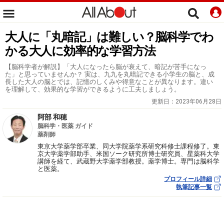
大人に「丸暗記」は難しい？脳科学でわ
かる大人に効率的な学習方法
【脳科学者が解説】「大人になったら脳が衰えて、暗記が苦手になっ
た」と思っていませんか？ 実は、九九を丸暗記できる小学生の脳と、成
長した大人の脳とでは、記憶のしくみや得意なことが異なります。違い
を理解して、効果的な学習ができるように工夫しましょう。
更新日：
2023年06月28日
阿部 和穂
脳科学・医薬 ガイド
薬剤師
東京大学薬学部卒業、同大学院薬学系研究科修士課程修了。東
京大学薬学部助手、米国ソーク研究所博士研究員、星薬科大学
講師を経て、武蔵野大学薬学部教授。薬学博士。専門は脳科学
と医薬。
プロフィール詳細
執筆記事一覧