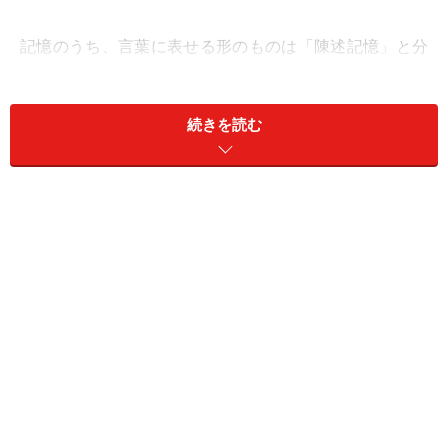
記憶のうち、言葉に表せる形のものは「陳述記憶」と分
類され、さらにその中には、自分が体験した出来事の
「思い出」に相当する「エピソード記憶」と、自分には
続きを読む
直接関係ないことでも暗記しておくと役立ちそうな「知
識」に相当する「意味記憶」があります（詳しくは「
エ
ピソード記憶と意味記憶の違い・具体例…効率的な暗記
に役立つ方法も
」をご覧ください）。
エピソード記憶の形成には、脳の「海馬」という領域が
関係しています。海馬を含む大脳辺縁系は、生まれた時
点では未完成で、幼児期に徐々に形成されていきます。
その中でも、海馬は出来上がるのが遅い方です。したが
って、3歳くらいまでの幼児は、海馬を必要とする「エ
ピソード記憶」ができず、海馬よりもできあがるのが早
い「海馬傍回（かいばぼうかい）」を使った「意味記