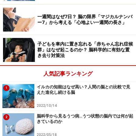
を処理していかなければなりません。そんなときに、自
分に直接関係ないことを丸暗記している余裕はありませ
一週間はなぜ7日？ 脳の限界「マジカルナンバ
ん。だから、どうでもいいことはできるだけ省き、自分
ー7」から考える「心地よい一週間の長さ」
に関係した大切な事柄を優先して記憶するように脳がで
きているのです。この意味では、大人の方が「合理的」
で「賢い」と言えるでしょう。
子どもを車内に置き忘れる「赤ちゃん忘れ症候
群」はなぜ起こるのか？ 脳科学的に有効な置
き去り対策法
脳の発達段階を考えれば効率のよい学習方
人気記事ランキング
法がわかる
イルカの知能はなぜ高い？人間の脳との比較で見
1
私は大学の薬学部で教員をしていますが、学生たちに薬
えた進化し続ける脳
の名前や作用などを覚えてもらいたいからといって、小
2022/10/14
学生に九九を丸暗記させるような講義をするわけにはい
きません。薬が効く仕組みとして、それぞれの薬の名前
脳科学から見るうつ病…うつ状態の脳内では何が起
2
きているのか
と作用を聞いても、幼児期よりも成長した脳ではとても
覚えることができないでしょう。
2022/05/18