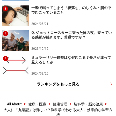
一瞬で眠ってしまう「寝落ち」のしくみ・脳の中
3
そこで私は、まずはじめに体のどこがおかしくなったら
で起こっていること
病気になるのかを教え、自分や家族がその病気になった
2024/05/01
らどうするか、どうやって治せばよさそうかを考えさせ
ます。次に、今使える薬としていくつかの名前を挙げ、
Q. ジェットコースターに乗った日の夜、乗ってい
4
る感覚が続きます。普通ですか？
最後には実際にその薬を使って、実際に患者さんが治っ
ていった過程までを紹介します。こうした流れで講義を
2023/10/12
することで、学生たちは様々なエピソードと薬の名前を
ミュラーリヤー錯視はなぜ起こる？長さが違って
5
関連づけながら、自分に関係する大切なこととして多く
見えるしくみ
の知識を吸収していってくれます。
2024/03/25
子どもと大人ではそもそも使える記憶の形が違うという
ランキングをもっと見る
ことを理解しておくことは、年齢に応じた効率的な学習
に役立つのです。
>
>
>
>
All About
健康・医療
健康管理
脳科学・脳の健康
※記事内容は執筆時点のものです。最新の内容をご確認くださ
大人に「丸暗記」は難しい？脳科学でわかる大人に効率的な学習方
い。
法