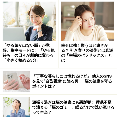
大人が丸暗記が苦手になるのは、「脳の衰
え」ではなく「脳の発達」のため
日本では、小学校低学年で九九を丸暗記させます。小学
生だった私自身も「何のために？」と思いつつも、仕方
なく覚えました。でも今改めて振り返ると、子どものと
「やる気が出ない脳」が覚
幸せは強く願うほど遠ざか
醒、集中モードに！ 「やる気
る？ 引き寄せの法則とは真逆
きに暗記しておいてよかったなと思います。もし大人に
待ち」の日々が劇的に変わる
の「幸福のパラドックス」と
なって丸暗記しろと言われても、たぶん難しいからで
「小さく始める5分」
は
す。
「丁寧な暮らしには憧れるけど」 他人のSNS
を見て“自己否定”に陥る罠……脳の健康を守る
大人になると、丸暗記が苦手になるのは、脳の働きが落
ポイントは？
ちるからではありません。脳の海馬が発達し、意味記憶
よりもエピソード記憶が中心になるからです。
頑張り過ぎは脳の健康にも悪影響！ 睡眠不足
で溜まる「脳のゴミ」、眠るだけで洗い流せる
大人は、複雑な社会生活を営むために、たくさんのこと
って本当？