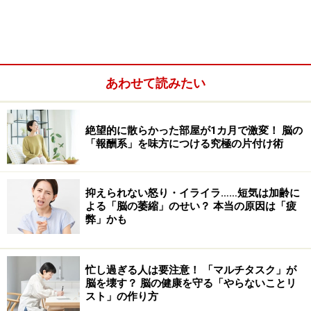
あわせて読みたい
絶望的に散らかった部屋が1カ月で激変！ 脳の
「報酬系」を味方につける究極の片付け術
A. 電磁波は脳に影響しません。対策すべき
はおそらくスマホの使い方です
抑えられない怒り・イライラ……短気は加齢に
よる「脳の萎縮」のせい？ 本当の原因は「疲
「スマホから発せられる電磁波が脳に悪影響を及ぼす」
弊」かも
というのは、科学的根拠の全くない噂に過ぎませんか
ら、信じてはいけません。「電磁波」という言葉から、
忙し過ぎる人は要注意！ 「マルチタスク」が
脳を細かく振動させるような何らかのパワーがあるよう
脳を壊す？ 脳の健康を守る「やらないことリ
スト」の作り方
なイメージを持たれているのかもしれませんが、そのよ