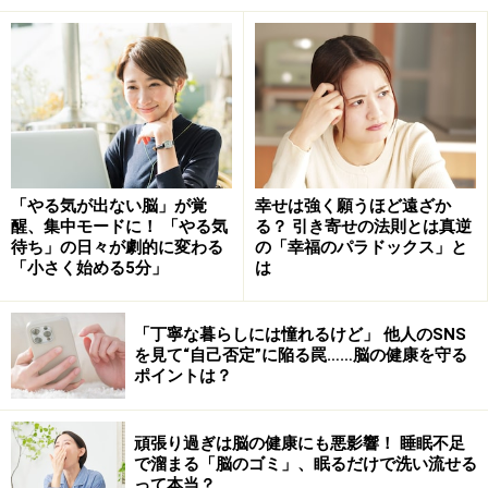
うな力はありません。
「スマホを枕元に置いて寝るようになってから、不調が
起こる」という点についてですが、脳に影響のしようが
ないので、これも電磁波が原因とは考えられません。
気のせいではなく実際に不調を感じられているのなら、
「やる気が出ない脳」が覚
幸せは強く願うほど遠ざか
おそらく、寝る直前までスマホを使うような生活習慣に
醒、集中モードに！ 「やる気
る？ 引き寄せの法則とは真逆
待ち」の日々が劇的に変わる
の「幸福のパラドックス」と
問題があると考えるべきでしょう。
「小さく始める5分」
は
睡眠は、心（脳）と体を休ませるために大切なものです
「丁寧な暮らしには憧れるけど」 他人のSNS
が、質の良い睡眠をとるためには、「暗い環境」が必要
を見て“自己否定”に陥る罠……脳の健康を守る
です。脳の中の「松果体（しょうかたい）」という部分
ポイントは？
では、体内時計を調節する「メラトニン」というホルモ
ンが分泌されていますが、その分泌量は目から入ってく
頑張り過ぎは脳の健康にも悪影響！ 睡眠不足
で溜まる「脳のゴミ」、眠るだけで洗い流せる
る光の量によって変化します。日中の明るいときは、目
って本当？