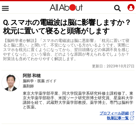
Q. スマホの電磁波は脳に影響しますか？
枕元に置いて寝ると頭痛がします
【脳科学者が解説】「スマホの電磁波は脳に悪影響」「枕元に置いて寝
ると脳に悪い」と聞いて、不安になっている方がいるようです。実際に
スマホを枕元に置くようになってから、翌日頭痛などの体調不良を感じ
やすくなった、という場合、どのような原因が考えられるでしょうか？
対策法も含めてわかりやすく解説します。
更新日：
2023年10月27日
阿部 和穂
脳科学・医薬 ガイド
薬剤師
東京大学薬学部卒業、同大学院薬学系研究科修士課程修了。東
京大学薬学部助手、米国ソーク研究所博士研究員、星薬科大学
講師を経て、武蔵野大学薬学部教授。薬学博士。専門は脳科学
と医薬。
プロフィール詳細
執筆記事一覧