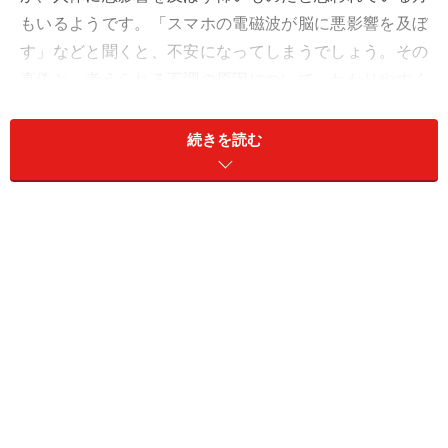
もいるようです。「スマホの電磁波が脳に悪影響を及ぼ
す」などと聞くと、不安になってしまうでしょう。その
真偽と、考えられる不調の原因について、わかりやすく
解説します。
続きを読む
Q. 「電磁波は脳に悪影響を及ぼすのでしょうか？ 知人か
ら、スマホの電磁波は脳に悪いから気をつけた方がいい
と聞いて不安になりました。そう言われてみれば、スマ
ホを枕元に置いて寝るようになってから、朝の頭痛や体
調不良が増えた気がします。電磁波に対して、どう対策
すればいいですか？」