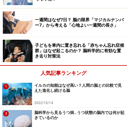
から入ってくる光刺激によってメラトニンの分泌が抑制
されるため、眠気は起きにくいです。夜になって暗くな
り、目から入ってくる光刺激がなくなるとメラトニンの
一週間はなぜ7日？ 脳の限界「マジカルナンバ
ー7」から考える「心地よい一週間の長さ」
分泌が高まり、眠りやすくなります。これが自然の明暗
リズムに合わせた、理想的な睡眠のとり方です。もしベ
ッドに入ってからもスマホの明るい画面を見続けている
子どもを車内に置き忘れる「赤ちゃん忘れ症候
ようでは、寝つきは当然悪くなります。
群」はなぜ起こるのか？ 脳科学的に有効な置
き去り対策法
また、眠る直前までスマホを見ていると、情報によって
人気記事ランキング
脳が興奮して寝付けなくなるほか、内容によっては夢見
が悪くなったり、途中で目が覚めやすくなったりするこ
イルカの知能はなぜ高い？人間の脳との比較で見
1
ともあります。睡眠の質が低下すると、体や心の休息が
えた進化し続ける脳
十分とれずに疲労感が残るだけでなく、精神不安定にも
2022/10/14
陥りやすくなり、日中の活動にも悪影響がでてきます。
脳科学から見るうつ病…うつ状態の脳内では何が起
2
きているのか
電磁波は脳に影響しませんが、スマホの見過ぎで睡眠が