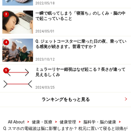
妨げられた場合は、頭痛や物忘れが起きても不思議では
2022/05/18
ないのです。根拠のない電磁波の心配をするのではな
一瞬で眠ってしまう「寝落ち」のしくみ・脳の中
3
く、生活習慣を見直しましょう。とくに心配事や悩み事
で起こっていること
があり、現実逃避する目的でスマホを利用し続けている
2024/05/01
と、依存症になる恐れもあります。枕元にスマホを「置
Q. ジェットコースターに乗った日の夜、乗ってい
く」だけなら何ら問題はありませんが、寝る直前まで
4
る感覚が続きます。普通ですか？
「見る」生活は、健康のためにもやめたほうがいいでし
ょう。
2023/10/12
ミュラーリヤー錯視はなぜ起こる？長さが違って
5
※記事内容は執筆時点のものです。最新の内容をご確認くださ
見えるしくみ
い。
※当サイトにおける医師・医療従事者等による情報の提供は、診
2024/03/25
断・治療行為ではありません。診断・治療を必要とする方は、適
切な医療機関での受診をおすすめいたします。記事内容は執筆者
個人の見解によるものであり、全ての方への有効性を保証するも
ランキングをもっと見る
のではありません。当サイトで提供する情報に基づいて被ったい
かなる損害についても、当社、各ガイド、その他当社と契約した
情報提供者は一切の責任を負いかねます。
免責事項
>
>
>
>
All About
健康・医療
健康管理
脳科学・脳の健康
Q. スマホの電磁波は脳に影響しますか？ 枕元に置いて寝ると頭痛が