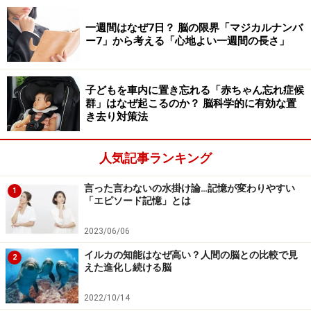
と皮膚がんの原因になることなども指摘されています
一週間はなぜ7日？ 脳の限界「マジカルナンバ
が、これはその他の電磁波全般に当てはまることではあ
ー7」から考える「心地よい一週間の長さ」
りません。「可視光線」は私たちが物を見るのに必要で
すし、「電波」はラジオやテレビなどの通信にも利用さ
れているとても便利なものです。家の中にある電気製品
子どもを車内に置き忘れる「赤ちゃん忘れ症候
群」はなぜ起こるのか？ 脳科学的に有効な置
のすべてが電磁波を出しています。さらに付け加える
き去り対策法
と、私たち生き物が活動するときには生体内電流を利用
しているため、微弱な電磁波を自ら出しています。脳波
人気記事ランキング
や心電図が記録できるのもそのためです。ですので、電
磁波そのものが有害で怖いものと考えるのは間違いで
言った言わないの水掛け論…記憶が変わりやすい
1
「エピソード記憶」とは
す。
2023/06/06
2025年は、太陽フレアが近年で最も大規模になる「極大
イルカの知能はなぜ高い？人間の脳との比較で見
2
期」にあたるという点で警戒されていますが、電磁波が
えた進化し続ける脳
直接我々に降り注ぐわけではありません。心配されてい
2022/10/14
るのは、通信などへの影響で、人体への影響ではありま