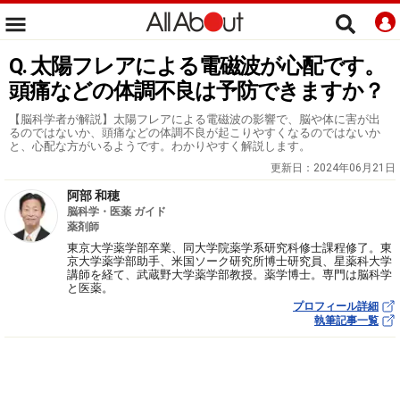
Q. 太陽フレアによる電磁波が心配です。
頭痛などの体調不良は予防できますか？
【脳科学者が解説】太陽フレアによる電磁波の影響で、脳や体に害が出
るのではないか、頭痛などの体調不良が起こりやすくなるのではないか
と、心配な方がいるようです。わかりやすく解説します。
更新日：
2024年06月21日
阿部 和穂
脳科学・医薬 ガイド
薬剤師
東京大学薬学部卒業、同大学院薬学系研究科修士課程修了。東
京大学薬学部助手、米国ソーク研究所博士研究員、星薬科大学
講師を経て、武蔵野大学薬学部教授。薬学博士。専門は脳科学
と医薬。
プロフィール詳細
執筆記事一覧