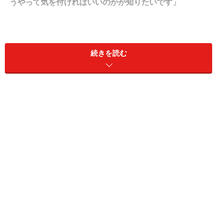
うやって気を付ければいいのかが知りたいです」
A. 脳や体への影響はありません。不要な心
続きを読む
配の方が、健康によくありません
今年2024年は太陽の表面で「太陽フレア」と呼ばれる大
きな爆発が起きて、話題になっていますね。5月にはそ
の影響で、日本国内では珍しいオーロラが何度か観察さ
れ、感動的な自然現象を見ることができたと、喜びに沸
いた地域もあるようです。