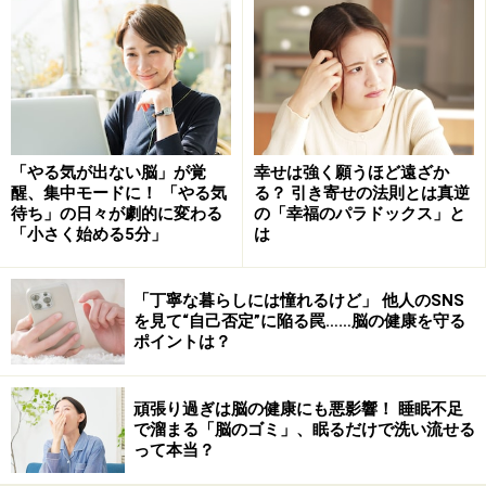
ーの塊です。そのエネルギーが溜まり過ぎたときに、爆
発的に外部に放出する現象が「太陽フレア」です。もの
すごく簡単に言ってしまえば、私たち人間のオナラのよ
うな現象です。太陽も時々ガス抜きが必要なのです。小
規模なものは毎日3回ほど、大規模なものでも数年毎に
起きているので、そこまで特別なものではありません。
「やる気が出ない脳」が覚
幸せは強く願うほど遠ざか
醒、集中モードに！ 「やる気
る？ 引き寄せの法則とは真逆
待ち」の日々が劇的に変わる
の「幸福のパラドックス」と
また「電磁波」というと、「体に悪い怖いもの」という
「小さく始める5分」
は
イメージを持たれている方がいるようですが、それは誤
解です。そもそも電磁波とは、電場と磁場の変化を伝え
「丁寧な暮らしには憧れるけど」 他人のSNS
を見て“自己否定”に陥る罠……脳の健康を守る
る「波」の総称です。波長によって呼び方が変わり、長
ポイントは？
波長側から、電波、赤外線、可視光線、紫外線、X線
（あるいはガンマ線）などと呼ばれます。
頑張り過ぎは脳の健康にも悪影響！ 睡眠不足
で溜まる「脳のゴミ」、眠るだけで洗い流せる
レントゲン撮影に利用されている「X線」は頻繁に浴び
って本当？
ない方がよいでしょうし、「紫外線」を強く浴びすぎる