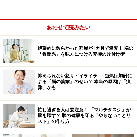
あわせて読みたい
絶望的に散らかった部屋が1カ月で激変！ 脳の
「報酬系」を味方につける究極の片付け術
その一方で、太陽フレアが放出する電磁波が地球に到達
すると、通信網などに障害をおよぼす恐れだけでなく、
人体にも有害で、悪い影響があるのではないかと心配な
抑えられない怒り・イライラ……短気は加齢に
よる「脳の萎縮」のせい？ 本当の原因は「疲
方もいらっしゃるようです。
弊」かも
結論から申し上げると、脳や体への悪影響を心配する必
要はありません。
忙し過ぎる人は要注意！ 「マルチタスク」が
脳を壊す？ 脳の健康を守る「やらないことリ
スト」の作り方
私たちの地球に常に光を降り注いでくれている太陽は、
常に内部で核融合反応を繰り返している巨大なエネルギ