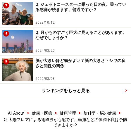
Q. ジェットコースターに乗った日の夜、乗ってい
せん。太陽から放出された大量の電磁波が、地球の大気
3
る感覚が続きます。普通ですか？
上層にある「電離圏」に影響を与えて不規則な乱れが起
こると、衛星を利用した通信などに障害が引き起こされ
2023/10/12
るのではないかと心配されていますが、一方で、電磁波
Q. 月がものすごく巨大に見えることがあります。
4
のうち短波長であるX線は、地球を取り巻く分厚い大気
なぜでしょうか？
の層で吸収され、地上にいる私たちには届きません。脳
2024/03/20
が悪影響を受けるなどということは考えられないので
脳が大きいほど頭がよい？脳の大きさ・シワの多
す。
5
さと知性の関係
ただ、宇宙で起こる現象に対して「100％絶対」は言い
2022/03/08
切れない、という考えもあるかと思いますので、万が一
ランキングをもっと見る
にも、脳に悪影響があるような強力な電磁波が地上に降
り注いだ場合はどうなるか考えてみましょう。そのとき
はおそらく人間だけではなく、すべての動植物が害を被
>
>
>
>
All About
健康・医療
健康管理
脳科学・脳の健康
り、場合によっては生態系だけではなく地球そのものが
Q. 太陽フレアによる電磁波が心配です。頭痛などの体調不良は予防
できますか？
滅びるかもしれませんね。もしも本当にそんなことが起