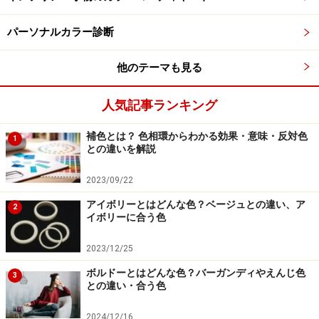
パーソナルカラー診断
出典：WEAR
繊細で優美なリバーレースを贅沢にあしらったエレガン
他のテーマも見る
トな雰囲気漂うタイトスカート。ほっそりとしたIライン
とハイウエスト、そして長めの丈で、大人の女性にふさ
人気記事ランキング
わしい色香を演出します。この
写真
は、フロントのパー
補色とは？ 色相環からわかる効果・意味・反対色
1
ルボタンが上品な印象のブラウスをウエストインして、
との違いを解説
腰高なシルエットを作り出しています。
2023/09/22
オレンジ系が人気の理由は？
アイボリーとはどんな色？ベージュとの違い、ア
2
イボリーに合う色
オレンジやマンゴーのようなビタミンカラーは、健康的
2023/12/25
で開放的なイメージが持ち味。はつらつとした印象を与
える活気に満ちた色です。
ボルドーとはどんな色？バーガンディやえんじ色
3
との違い・合う色
オレンジ系を選んだ人のコメントをご紹介しましょう。
2024/12/16