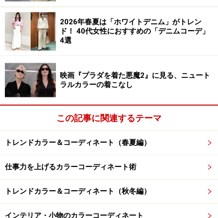
着映えするイエローグリーンのドルマント
2026年春夏は「ホワイトデニム」がトレン
ップス
ド！ 40代女性におすすめの「デニムコーデ」
4選
出典：WEAR
映画『プラダを着た悪魔2』に見る、ニュート
ラルカラーの着こなし
ボリュームのあるドルマンスリーブが特徴の、首元と袖
口に異素材のリブが取り付けられたデザイントップス。
この
写真
は、オフホワイトのワイドパンツにウエストイ
この記事に関連するテーマ
ンしていますが、前後差のある裾なので、細身のパンツ
トレンドカラー＆コーディネート（春夏編）
やナロースカート（幅の狭い細身のスカート）と合わせ
るときはアウトスタイルにするとよいでしょう。
仕事力を上げるカラーコーディネート術
エレガントなイエローグリーンのタイトス
トレンドカラー＆コーディネート（秋冬編）
カート
インテリア・小物のカラーコーディネート