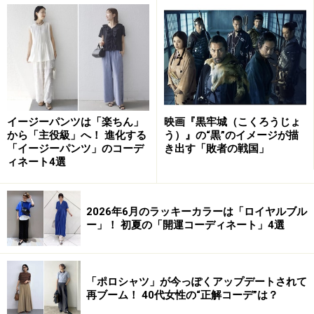
が、エキゾチックなムードも漂います。
イエローグリーン系を選んだ選んだ人のコメントをご紹
介しましょう。
最近、こういう色に目がいくから。（女性、50
イージーパンツは「楽ちん」
映画『黒牢城（こくろうじょ
代、九州地方、会社員）
から「主役級」へ！ 進化する
う）』の“黒”のイメージが描
「イージーパンツ」のコーデ
き出す「敗者の戦国」
ィネート4選
生命力を感じるから。スニーカーで取り入れた
2026年6月のラッキーカラーは「ロイヤルブル
い。（男性、50代、中国地方、会社員）
ー」！ 初夏の「開運コーディネート」4選
続いて、イエローグリーンを取り入れたコーディネート
「ポロシャツ」が今っぽくアップデートされて
を見ていきましょう。
再ブーム！ 40代女性の“正解コーデ”は？