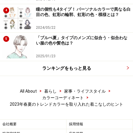
瞳の個性も4タイプ！ パーソナルカラーで異なる白
4
目の色、虹彩の輪郭、虹彩の色・模様とは？
温かみを感じるから。スカートやパンツで取り
入れたい（女性、50代、関東（東京都をのぞ
2024/05/22
く）、会社員）
「ブルべ夏」タイプのメンズに似合う・似合わな
5
い服の色や髪色は？
2025/01/23
元気よく、若く見られそうだから。（女性、50
ランキングをもっと見る
代、関東（東京都をのぞく）、その他）
>
>
>
All About
暮らし
家事・ライフスタイル
>
カラーコーディネート
2023年春夏のトレンドカラーを取り入れた着こなしのヒント
続いて、オレンジを取り入れたコーディネートを見てい
きましょう。
会社概要
採用情報
ベージュ系コーデにオレンジ色のアクセン