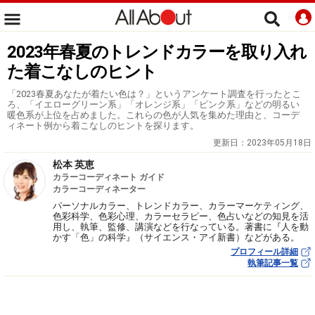
2023年春夏のトレンドカラーを取り入れ
た着こなしのヒント
「2023春夏あなたが着たい色は？」というアンケート調査を行ったとこ
ろ、「イエローグリーン系」「オレンジ系」「ピンク系」などの明るい
暖色系が上位を占めました。これらの色が人気を集めた理由と、コーデ
ィネート例から着こなしのヒントを探ります。
更新日：
2023年05月18日
松本 英恵
カラーコーディネート ガイド
カラーコーディネーター
パーソナルカラー、トレンドカラー、カラーマーケティング、
色彩科学、色彩心理、カラーセラピー、色占いなどの知見を活
用し、執筆、監修、講演などを行なっている。著書に『人を動
かす「色」の科学』（サイエンス・アイ新書）などがある。
プロフィール詳細
執筆記事一覧