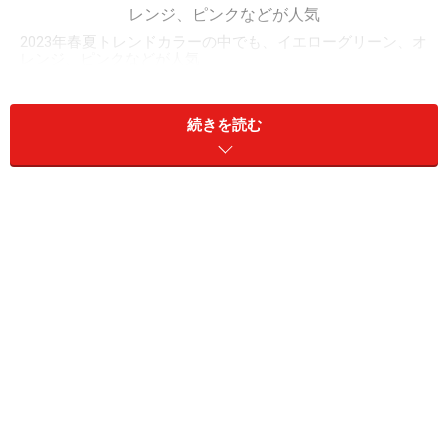
2023年春夏トレンドカラーの中でも、イエローグリーン、オ
レンジ、ピンクなどが人気
1位は「イエローグリーン系」と「オレンジ系」（同
続きを読む
率）、3位は「ピンク系」、4位は「ブルー系」と「コー
ラル系」（同率）となっています。
ここ数年「グリーン系」が注目を集めていますが、今シ
ーズンは暖色系の「イエローグリーン系」が人気の模
様。また「オレンジ系」「ピンク系」「コーラル系」な
ど、「レッド系」や「イエロー系」のような原色ではな
く、原色と原色、もしくは原色と無彩色を混ぜ合わせて
できる「二次色」が票を集めたのが、今シーズンの特徴
です。
「二次色」とは、2つの色の要素を併せ持つ色のこと。