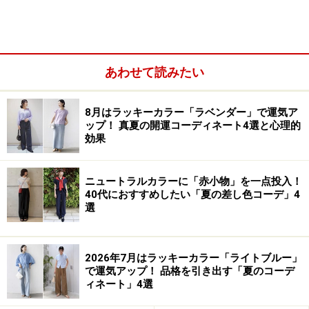
例えば、「イエローグリーン系」は青と黄色、「オレン
ジ系」や「コーラル系」は赤と黄色、「ピンク系」は赤
と白をかけ合わせているので、ちょっと複雑で曖昧なイ
メージになります。
あわせて読みたい
今回、唯一上位に入った寒色系カラーは「ブルー系」の
8月はラッキーカラー「ラベンダー」で運気ア
ップ！ 真夏の開運コーディネート4選と心理的
み。老若男女から愛される色として根強い人気を誇って
効果
いるのですね。
ニュートラルカラーに「赤小物」を一点投入！
それでは、読者が「2023春夏に着たい色」を選んだ理由
40代におすすめしたい「夏の差し色コーデ」4
と、人気色のコーディネート例を見ていきましょう。
選
イエローグリーン系が人気の理由は？
2026年7月はラッキーカラー「ライトブルー」
で運気アップ！ 品格を引き出す「夏のコーデ
イエローグリーン系は、元気で艶やかな表情が魅力の色
ィネート」4選
です。親しみやすく、若々しい雰囲気を備えています