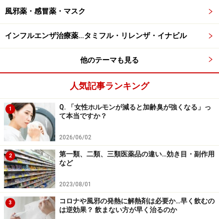
風邪薬・感冒薬・マスク
インフルエンザ治療薬…タミフル・リレンザ・イナビル
他のテーマも見る
人気記事ランキング
Q. 「女性ホルモンが減ると加齢臭が強くなる」っ
1
て本当ですか？
2026/06/02
第一類、二類、三類医薬品の違い…効き目・副作用
2
など
2023/08/01
コロナや風邪の発熱に解熱剤は必要か…早く飲むの
3
は逆効果？ 飲まない方が早く治るのか