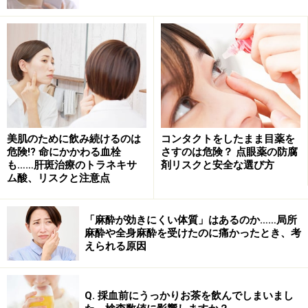
てください。そして、残ったシートや容器は、各自治体
のルールに従って捨ててください。
なお、最近は、プラスチックとアルミで作られたPTPシ
ートをリサイクルする取り組みとして、専用の回収箱を
設置した病院や薬局があります。ゴミとして出すよりも
少しだけ手間がかかりますが、可能な方はぜひ利用して
美肌のために飲み続けるのは
コンタクトをしたまま目薬を
ください。
危険!? 命にかかわる血栓
さすのは危険？ 点眼薬の防腐
も……肝斑治療のトラネキサ
剤リスクと安全な選び方
ム酸、リスクと注意点
※記事内容は執筆時点のものです。最新の内容をご確認くださ
い。
※当サイトにおける医師・医療従事者等による情報の提供は、診
断・治療行為ではありません。診断・治療を必要とする方は、適
「麻酔が効きにくい体質」はあるのか……局所
切な医療機関での受診をおすすめいたします。記事内容は執筆者
麻酔や全身麻酔を受けたのに痛かったとき、考
個人の見解によるものであり、全ての方への有効性を保証するも
えられる原因
のではありません。当サイトで提供する情報に基づいて被ったい
かなる損害についても、当社、各ガイド、その他当社と契約した
情報提供者は一切の責任を負いかねます。
免責事項
Q. 採血前にうっかりお茶を飲んでしまいまし