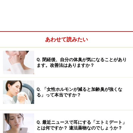
あわせて読みたい
Q. 閉経後、自分の体臭が気になることがあり
ます。改善法はありますか？
ただし、金属やプラスチック製の包装シートや容器など
は燃えるゴミではありませんので、自治体のルールに従
Q. 「女性ホルモンが減ると加齢臭が強くな
って分けましょう。錠剤やカプセル剤は容器から取り出
る」って本当ですか？
し、液体の飲み薬や目薬はティッシュペーパーなどに吸
わせて丸め、燃やしてよいビニール袋に入れて可燃ごみ
として捨てます。シップなどの貼り薬は、袋から出して
Q. 最近ニュースで耳にする「エトミデート」
そのまま可燃ごみとして捨てます。エアロゾルなどのス
とは何ですか？ 違法薬物なのでしょうか？
プレーは、屋外か換気のよいところで、中身を出し切っ