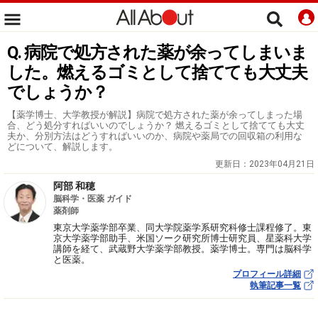
Q. 病院で処方された薬が余ってしまいま
した。燃えるゴミとして捨てても大丈夫
でしょうか？
【薬学博士、大学教授が解説】病院で処方された薬が余ってしまった場
合、どう処分すればいいのでしょうか？ 燃えるゴミとして捨てても大丈
夫か、分別方法はどうすればいいのか、病院や薬局での回収箱の利用な
どについて、解説します。
更新日：
2023年04月21日
阿部 和穂
脳科学・医薬 ガイド
薬剤師
東京大学薬学部卒業、同大学院薬学系研究科修士課程修了。東
京大学薬学部助手、米国ソーク研究所博士研究員、星薬科大学
講師を経て、武蔵野大学薬学部教授。薬学博士。専門は脳科学
と医薬。
プロフィール詳細
執筆記事一覧