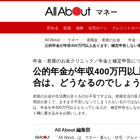
マネー
貯める
投資
保険
住宅ローン
クレジットカー
All About
マネー
退職金・老後のお金
年金・
公的年金が年収400万円以上あります。確定申告しない
年金・老後のお金クリニック
／年金と確定申告につ
公的年金が年収400万円
合は、どうなるのでしょ
老後のお金や生活費が足りるのか不安ですよね。老後生活の収
用語が多くて、ますます不安になってしまう人もいるのではな
は、年金を年400万円以上もらっている人が、確定申告をしな
ト欄に書き込みをお願いします。
All About 編集部
「All About」は、マネー・暮らし・住宅・