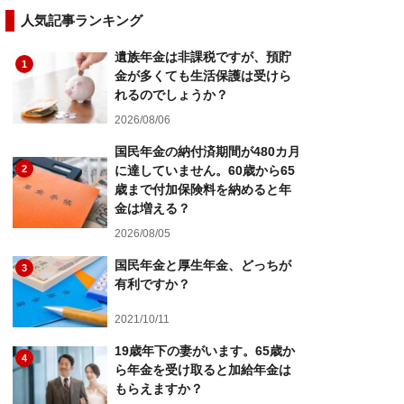
人気記事ランキング
遺族年金は非課税ですが、預貯
1
金が多くても生活保護は受けら
れるのでしょうか？
2026/08/06
国民年金の納付済期間が480カ月
2
に達していません。60歳から65
歳まで付加保険料を納めると年
金は増える？
2026/08/05
国民年金と厚生年金、どっちが
3
有利ですか？
2021/10/11
19歳年下の妻がいます。65歳か
4
ら年金を受け取ると加給年金は
もらえますか？