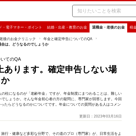
ド・電子マネー・ポイント
結婚・出産・教育のお金
退職金・老後のお金
税
老後のお金クリニック
年金と確定申告についてのQA
場合は、どうなるのでしょうか
いてのQA
以上あります。確定申告しない場
うか
入の柱になるのが「老齢年金」ですが、年金制度にまつわることは、難しい
いでしょうか。そんな年金初心者の方の疑問に、専門家が回答します。今回
かったらどうなるのかについてです。年金についての質問がある人はコメン
更新日：2023年03月16日
グルメ・旅行・健康など多彩な分野で、その道のプロ（専門家）が、日常生活をよ