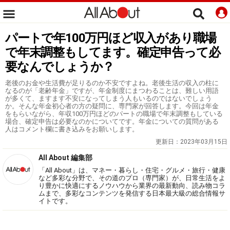
パートで年100万円ほど収入があり職場
で年末調整もしてます。確定申告って必
要なんでしょうか？
老後のお金や生活費が足りるのか不安ですよね。老後生活の収入の柱に
なるのが「老齢年金」ですが、年金制度にまつわることは、難しい用語
が多くて、ますます不安になってしまう人もいるのではないでしょう
か。そんな年金初心者の方の疑問に、専門家が回答します。今回は年金
をもらいながら、年収100万円ほどのパートの職場で年末調整もしている
場合、確定申告は必要なのかについてです。年金についての質問がある
人はコメント欄に書き込みをお願いします。
更新日：
2023年03月15日
All About 編集部
「All About」は、マネー・暮らし・住宅・グルメ・旅行・健康
など多彩な分野で、その道のプロ（専門家）が、日常生活をよ
り豊かに快適にするノウハウから業界の最新動向、読み物コラ
ムまで、多彩なコンテンツを発信する日本最大級の総合情報サ
イトです。