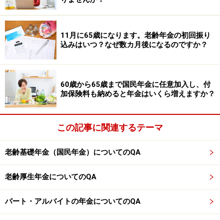
監修・文／深川 弘恵（ファイナンシャルプランナー）
※記事内容は執筆時点のものです。最新の内容をご確認くださ
11月に65歳になります。老齢年金の初回振り
い。
込みはいつ？なぜ数カ月後になるのですか？
本記事の内容は一般的な情報提供を目的としており、特定の金融
商品や投資行動を推奨するものではありません。
投資や資産運用に関する最終的なご判断はご自身の責任において
行ってください。
60歳から65歳まで国民年金に任意加入し、付
掲載情報の正確性・完全性については十分に配慮しております
が、その内容を保証するものではなく、これに基づく損失・損害
加保険料も納めると年金はいくら増えますか？
などについて当社は一切の責任を負いません。
最新の情報や詳細については、必ず各金融機関やサービス提供者
の公式情報をご確認ください。
この記事に関連するテーマ
【編集部からのお知らせ】
老齢基礎年金（国民年金）についてのQA
・「家計」について、
アンケート（2026/8/31まで）
を実施
中です！
※抽選で20名にAmazonギフト券1000円分プレゼント
老齢厚生年金についてのQA
※謝礼付きの限定アンケートやモニター企画に参加が可能に
なります
パート・アルバイトの年金についてのQA