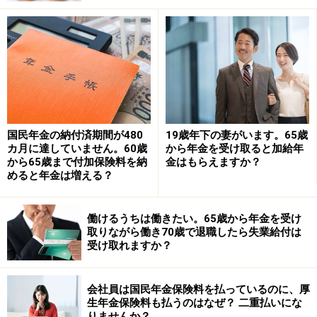
は、年収にすると75万円以下（年収75万円－給与所得控
除55万円＝所得20万円となるため）となります。
一般的には公的年金等の合計額が400万円以下であって
も、パートの年収が75万円を超える場合、職場で年末調
整をしていたとしても確定申告が必要になります。
国民年金の納付済期間が480
19歳年下の妻がいます。65歳
カ月に達していません。60歳
から年金を受け取ると加給年
もし、年間の医療費の自己負担額が10万円を超える場合
から65歳まで付加保険料を納
金はもらえますか？
などの医療費控除他の所得控除が適用できる場合には、
めると年金は増える？
確定申告をすることで税金が還付される可能性がありま
すので、該当するか確認してみるといいでしょう。
働けるうちは働きたい。65歳から年金を受け
取りながら働き70歳で退職したら失業給付は
受け取れますか？
※年金プチ相談コーナーに取り上げてほしい質問がある
人は
こちらから
応募するか、コメント欄への書き込みを
会社員は国民年金保険料を払っているのに、厚
お願いします。
生年金保険料も払うのはなぜ？ 二重払いにな
りませんか？