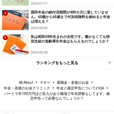
2025/07/17
国民年金の納付済期間が480カ月に達していませ
4
ん。60歳から65歳まで付加保険料を納めると年金
は増える？
2026/08/05
私は昭和38年生まれの女性です。働かなくても特
5
別支給の老齢厚生年金はもらえるのでしょうか？
2026/05/28
ランキングをもっと見る
>
>
>
All About
マネー
退職金・老後のお金
>
>
年金・老後のお金クリニック
年金と確定申告についてのQA
パートで年100万円ほど収入があり職場で年末調整もしてます。確
定申告って必要なんでしょうか？