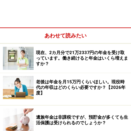
あわせて読みたい
現在、2カ月分で21万2337円の年金を受け取
っています。働き続けると年金はいくら増えま
すか？
老後は年金を月15万円くらいほしい。現役時
代の年収はどのくらい必要ですか？【2026年
度】
ですが、年金には「確定申告不要制度」というものがあ
り、公的年金等の受給額が400万円以下、パートで得た
遺族年金は非課税ですが、預貯金が多くても生
給与所得などの所得が20万円以下の場合は、確定申告は
活保護は受けられるのでしょうか？
必要ありません。給与所得が年間20万円以下というの