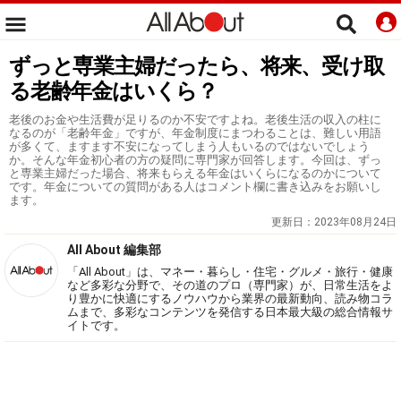
ずっと専業主婦だったら、将来、受け取
る老齢年金はいくら？
老後のお金や生活費が足りるのか不安ですよね。老後生活の収入の柱に
なるのが「老齢年金」ですが、年金制度にまつわることは、難しい用語
が多くて、ますます不安になってしまう人もいるのではないでしょう
か。そんな年金初心者の方の疑問に専門家が回答します。今回は、ずっ
と専業主婦だった場合、将来もらえる年金はいくらになるのかについて
です。年金についての質問がある人はコメント欄に書き込みをお願いし
ます。
更新日：
2023年08月24日
All About 編集部
「All About」は、マネー・暮らし・住宅・グルメ・旅行・健康
など多彩な分野で、その道のプロ（専門家）が、日常生活をよ
り豊かに快適にするノウハウから業界の最新動向、読み物コラ
ムまで、多彩なコンテンツを発信する日本最大級の総合情報サ
イトです。