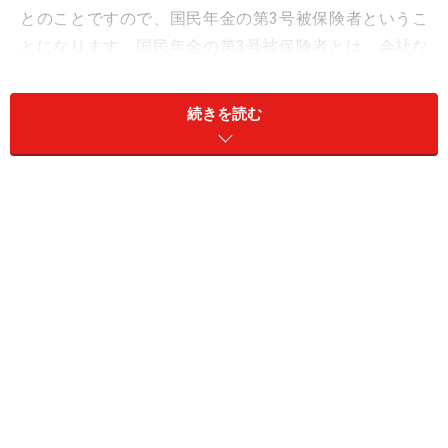
とのことですので、国民年金の第3号被保険者というこ
とになります。国民年金の第3号被保険者とは、会社な
どに勤める厚生年金加入者の夫に扶養されているという
ことで、自分で国民年金保険料を支払う必要はありませ
続きを読む
ん。将来受け取る老齢年金は、国民年金保険から支給さ
れる老齢基礎年金のみになります。