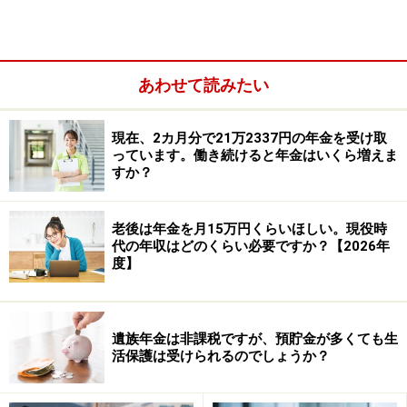
そもそも国民年金保険の加入期間とは、20歳から60歳に
あわせて読みたい
なるまでの40年間（480カ月）です。加入期間である40
年間の間に、未納期間や免除期間がある人は、支給され
現在、2カ月分で21万2337円の年金を受け取
る老齢基礎年金額が減額されます。
っています。働き続けると年金はいくら増えま
すか？
相談者が、未納期間や免除期間が全くなく、20歳から60
歳になるまで国民年金の第3号被保険者であると仮定す
老後は年金を月15万円くらいほしい。現役時
代の年収はどのくらい必要ですか？【2026年
れば、老齢基礎年金を満額（令和5年度は79万5000円、
度】
新規裁定者）受け取れるということになります。
※年金プチ相談コーナーに取り上げてほしい質問がある
遺族年金は非課税ですが、預貯金が多くても生
人は
こちらから
応募するか、コメント欄への書き込みを
活保護は受けられるのでしょうか？
お願いします。