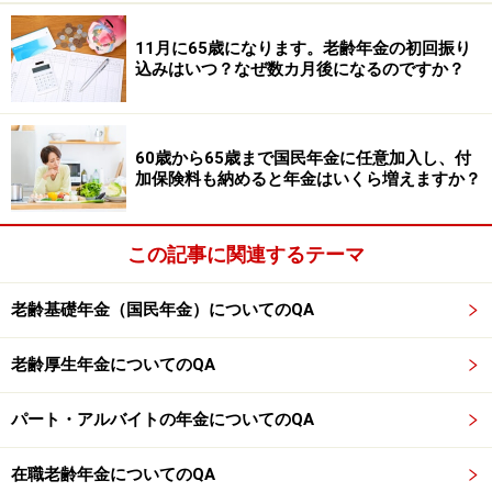
掲載情報の正確性・完全性については十分に配慮しております
が、その内容を保証するものではなく、これに基づく損失・損害
などについて当社は一切の責任を負いません。
11月に65歳になります。老齢年金の初回振り
最新の情報や詳細については、必ず各金融機関やサービス提供者
込みはいつ？なぜ数カ月後になるのですか？
の公式情報をご確認ください。
【編集部からのお知らせ】
60歳から65歳まで国民年金に任意加入し、付
・「家計」について、
アンケート（2026/8/31まで）
を実施
加保険料も納めると年金はいくら増えますか？
中です！
※抽選で20名にAmazonギフト券1000円分プレゼント
※謝礼付きの限定アンケートやモニター企画に参加が可能に
なります
この記事に関連するテーマ
老齢基礎年金（国民年金）についてのQA
老齢厚生年金についてのQA
パート・アルバイトの年金についてのQA
在職老齢年金についてのQA