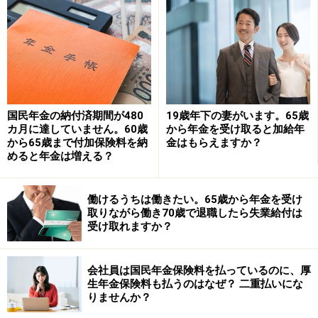
国民年金の納付済期間が480
19歳年下の妻がいます。65歳
カ月に達していません。60歳
から年金を受け取ると加給年
から65歳まで付加保険料を納
金はもらえますか？
めると年金は増える？
働けるうちは働きたい。65歳から年金を受け
取りながら働き70歳で退職したら失業給付は
監修・文／深川 弘恵（ファイナンシャルプランナー）
受け取れますか？
※記事内容は執筆時点のものです。最新の内容をご確認くださ
い。
会社員は国民年金保険料を払っているのに、厚
本記事の内容は一般的な情報提供を目的としており、特定の金融
生年金保険料も払うのはなぜ？ 二重払いにな
商品や投資行動を推奨するものではありません。
りませんか？
投資や資産運用に関する最終的なご判断はご自身の責任において
行ってください。