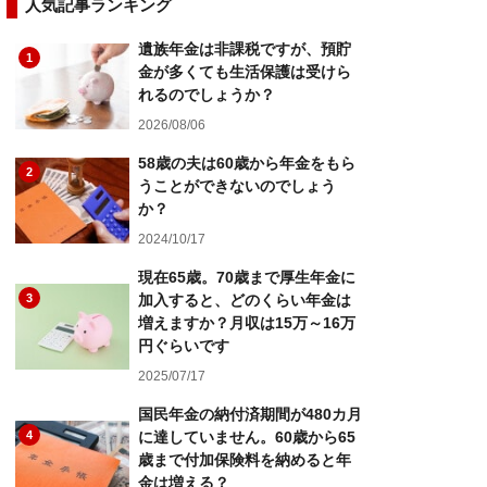
人気記事ランキング
遺族年金は非課税ですが、預貯
1
金が多くても生活保護は受けら
れるのでしょうか？
2026/08/06
58歳の夫は60歳から年金をもら
2
うことができないのでしょう
か？
2024/10/17
現在65歳。70歳まで厚生年金に
3
加入すると、どのくらい年金は
増えますか？月収は15万～16万
円ぐらいです
2025/07/17
国民年金の納付済期間が480カ月
4
に達していません。60歳から65
歳まで付加保険料を納めると年
金は増える？