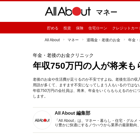
マネー
貯める
投資
保険
住宅ローン
クレジットカー
All About
マネー
退職金・老後のお金
年金・
年金・老後のお金クリニック
年収750万円の人が将来
老後のお金や生活費が足りるのか不安ですよね。老後生活の収
用語が多くて、ますます不安になってしまう人もいるのではな
年収750万円の会社員は、将来、年金をいくらもらえるのかに
します。
All About 編集部
「All About」は、マネー・暮らし・住宅・
り豊かに快適にするノウハウから業界の最新動向
イトです。