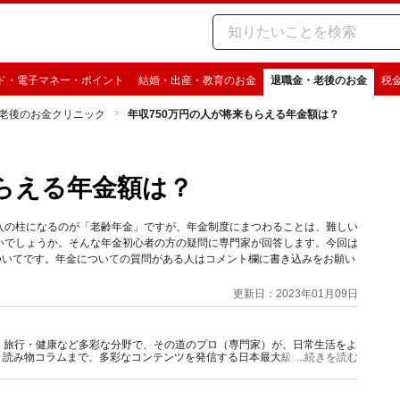
ド・電子マネー・ポイント
結婚・出産・教育のお金
退職金・老後のお金
税
老後のお金クリニック
年収750万円の人が将来もらえる年金額は？
もらえる年金額は？
入の柱になるのが「老齢年金」ですが、年金制度にまつわることは、難しい
いでしょうか。そんな年金初心者の方の疑問に専門家が回答します。今回は
ついてです。年金についての質問がある人はコメント欄に書き込みをお願い
更新日：2023年01月09日
グルメ・旅行・健康など多彩な分野で、その道のプロ（専門家）が、日常生活をよ
、読み物コラムまで、多彩なコンテンツを発信する日本最大級の総合情報サ
...続きを読む