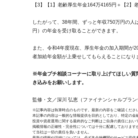
【3】【1】老齢厚生年金164万4165円＋【2】老
したがって、38年間、ずっと年収750万円の人は、
円）の年金を受け取ることができます。
また、令和4年度現在、厚生年金の加入期間が2
者加給年金額が上乗せしてもらえることになり
※年金プチ相談コーナーに取り上げてほしい質
き込みをお願いします。
監修・文／深川 弘恵（ファイナンシャルプラン
※記事内容は執筆時点のものです。最新の内容をご確認くださ
本記事の内容は一般的な情報提供を目的としており、特定の金
投資や資産運用に関する最終的なご判断はご自身の責任におい
掲載情報の正確性・完全性については十分に配慮しております
て当社は一切の責任を負いません。
最新の情報や詳細については、必ず各金融機関やサービス提供