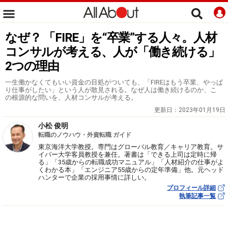
なぜ？ 「FIRE」を“卒業”する人々。人材
コンサルが考える、人が「働き続ける」
2つの理由
一生働かなくてもいい資金の目処がついても、「FIREはもう卒業、やっぱ
り仕事がしたい」という人が散見される。なぜ人は働き続けるのか、こ
の根源的な問いを、人材コンサルが考える。
更新日：
2023年01月19日
小松 俊明
転職のノウハウ・外資転職 ガイド
東京海洋大学教授。専門はグローバル教育／キャリア教育。サ
イバー大学客員教授を兼任。著書は「できる上司は定時に帰
る」「35歳からの転職成功マニュアル」「人材紹介の仕事がよ
くわかる本」「エンジニア55歳からの定年準備」他。元ヘッド
ハンターで企業の採用事情に詳しい。
プロフィール詳細
執筆記事一覧