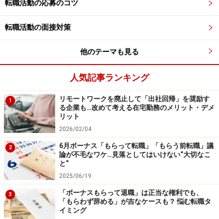
転職活動の応募のコツ
おり、仕事はボランティアではない。給料の対価として
労働力を提供しているわけだ。
転職活動の面接対策
他のテーマも見る
一方で、このように答える人の多くも、お金のために働
いているから、どんな仕事でもいいと割り切っているわ
人気記事ランキング
けではない。むしろこのタイプの人の方が、仕事にやり
がいを強く求めたり、承認要求が強かったりする傾向も
リモートワークを廃止して「出社回帰」を奨励す
1
る企業も…改めて考える在宅勤務のメリット・デメ
見られる。
リット
2026/02/04
人から承認してもらいたいという願望は自然であり、特
6月ボーナス「もらって転職」「もらう前転職」議
2
にいい仕事をしているならば、それは承認されるべきも
論が不毛なワケ…見落としてはいけない“大切なこ
のでもある。職場の人間関係に悩みがある人の場合、同
と”
僚や上司からの承認が足りないことが原因となっている
2025/06/19
ことも多い。逆に、日頃から仕事への感謝を互いに伝え
「ボーナスもらって退職」は正当な権利でも、
3
「もらわず辞める」が吉なケースも？ 悩む転職タ
る企業風土のある会社であれば、社員の承認要求はそれ
イミング
ほど強まらない。