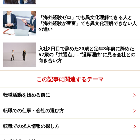
は、上司や先輩の存在に助けられることがある。経験豊
富な仕事のできる上司や先輩でも、やる気のある部下や
「海外経験ゼロ」でも異文化理解できる人と
若い世代によって助けられ、業務への負担が軽減される
「海外経験が豊富」でも異文化理解できない人
の違い
こともある。
人は人を育てることや人に育てられることに高い関心を
入社3日目で辞めた23歳と定年3年前に辞めた
57歳の「共通点」…“退職理由”に見る会社との
持つものであり、働くモチベーションのひとつとしてい
向き合い方
る場合も多いのだ。
この記事に関連するテーマ
働き続ける理由（2）「他者からの承認」
転職活動を始める前に
「お金」「管理の関係」の次に、仕事から得られるもの
転職での仕事・会社の選び方
として考えられるのは、他者からの「承認」である。
転職での求人情報の探し方
なぜ働くのかという問いに、生活のためにお金を稼ぐ必
要があるからと、答える人がいる。これは真実をついて