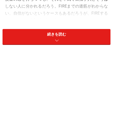
しない人に分かれるだろう。FIREまでの道筋がわからな
い、自信がないというケースもあるだろうが、FIREする
ことにどこか違和感を持つ人もいる。
実際、SNSの投稿などでは、「FIREはもう卒業、やっぱ
続きを読む
り仕事がしたい」という声も散見される。人は時間を持
て余しながら生きていくことができない動物であり、好
きなことだけをしながら自由に生きることに憧れは持つ
ものの、実際は生活にハリをなくしたり、好きなことば
かりしていても、それに飽きてしまったりするのだろ
う。