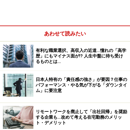
あわせて読みたい
有利な職業選択、高収入の近道…憧れの「高学
歴」にもマイナス面が!? 人生中盤に待ち受け
なぜ人は働き続けるのか。お金以外の働く意義を見失い
るものとは…
がちな人は、「FIRE卒業」からその意義の問い直しを実
践してみるのはいかがだろうか。
日本人特有の「責任感の強さ」が要因？仕事の
パフォーマンス・やる気が下がる「ダウンタイ
ム」に要注意
働き続ける理由（1）「管理されたい欲望」
FIREを“卒業”する人の中には、資金的にはFIRE状態でい
リモートワークを廃止して「出社回帰」を奨励
られるけれど、やはり1人ではいたくない、組織に属し
する企業も…改めて考える在宅勤務のメリッ
ト・デメリット
て働きたいという考えに至る人もいるようだ。仕事で得