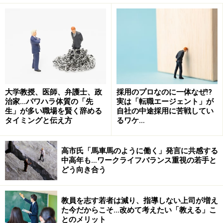
られるのは「お金」だけではないというところが、この
考え方の要点になりそうだ。
まず、人材コンサルタントとして数々の人を観察してき
た筆者は、人には「管理されたい欲望」があると考え
る。
大学教授、医師、弁護士、政
採用のプロなのに一体なぜ!?
治家…パワハラ体質の「先
実は「転職エージェント」が
数々のことをすべて1人で自己管理することはなかなか
生」が多い職場を賢く辞める
自社の中途採用に苦戦してい
にしんどいものだ。あなたの中にも、他人から管理され
タイミングと伝え方
るワケ…
たい欲望はないだろうか。意識してその願望に気づいて
いる人もいれば、無意識のうちにそのような環境にばか
高市氏「馬車馬のように働く」発言に共感する
り身を置いてきたという人もいるだろう。
中高年も…ワークライフバランス重視の若手と
どう向き合う
また、管理する側・管理される側双方に、持ちつ持たれ
教員を志す若者は減り、指導しない上司が増え
つの関係がある。誰しも経験したことがない仕事と向き
た今だからこそ…改めて考えたい「教える」こ
合った時、特に自分の能力がまだ十分ではない時など
とのメリット