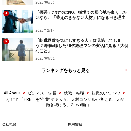
2023/06/06
「優秀」だけではNG。職場での居心地を良くした
4
仕事を通じた「承認」が、社会の一員としての自己の存
いなら、「替えのきかない人材」になるべき理由
在承認にもつながり、生きていることへの漠然とした不
2023/12/14
安感解消の助けになっていることもあるのだ。
「転職回数を気にしすぎる人」は見逃してしま
5
う？9回転職した40代経理マンの実話に見る「大切
なこと」
仕事は本来、人のため、社会のためになる
2025/09/02
営みである
ランキングをもっと見る
ここまで見てきたように、人間が働くことで得られる対
価は、「人と人との接続性」「社会との接続性」という
ところに帰結すると考えられる。
>
>
>
>
All About
ビジネス・学習
就職・転職
転職のノウハウ
なぜ？ 「FIRE」を“卒業”する人々。人材コンサルが考える、人が
「働き続ける」2つの理由
1人で黙々と仕事をすることを好む人もいるが、同僚と
のコミュニケーションを楽しみ、さまざまな人間ドラマ
会社概要
採用情報
を通して生きていることを実感する、それを働き続ける