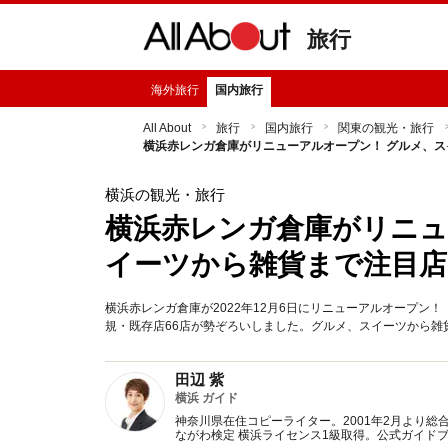
旅行
海外旅行
国内旅行
All About
旅行
国内旅行
関東の観光・旅行
横浜赤レンガ倉庫がリニューアルオープン！ グルメ、
横浜の観光・旅行
横浜赤レンガ倉庫がリニュ
イーツから雑貨まで注目
横浜赤レンガ倉庫が2022年12月6日にリニューアルオープン！ 「
規・既存店66店が勢ぞろいしました。グルメ、スイーツから雑
田辺 紫
横浜 ガイド
神奈川県在住コピーライター。2001年2月より総合情
ながわ検定 横浜ライセンス1級取得。公式ガイド