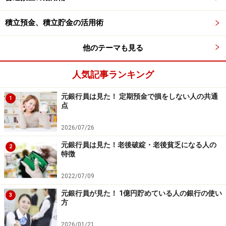
の。
積立預金、積立貯金の活用術
言葉には言霊が宿ります。普段使う言葉に気を付けてみ
ましょう。
他のテーマも見る
【関連記事をチェック！】
人気記事ランキング
「不思議とお金が寄ってくる人」ってどんな人？
元銀行員は見た！ 定期預金で損をしない人の共通
1
強運になるためにはどうする？3つのヒント
点
2026/07/26
元銀行員は見た！老後破綻・老後貧乏になる人の
2
※記事内容は執筆時点のものです。最新の内容をご確認くださ
特徴
い。
本記事の内容は一般的な情報提供を目的としており、特定の金融
2022/07/09
商品や投資行動を推奨するものではありません。
投資や資産運用に関する最終的なご判断はご自身の責任において
元銀行員が見た！ 1億円貯めている人の銀行の使い
3
行ってください。
方
掲載情報の正確性・完全性については十分に配慮しております
が、その内容を保証するものではなく、これに基づく損失・損害
などについて当社は一切の責任を負いません。
2026/01/21