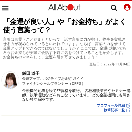
「金運が良い人」や「お金持ち」がよく
使う言葉って？
言葉は言霊（ことだま）といって、話す言葉に力が宿り、物事を実現さ
せる力が秘められているといわれています。ならば、言葉の力を借りて
金運アップもできるのではないでしょうか？ ここでは、金運に強いであ
ろうお金持ちが実際に会話する時に気をつけていることを紹介します。
お金持ちのマネをして、金運を引き寄せてみましょう！
更新日：
2022年11月04日
飯田 道子
金運アップ、ポジティブお金術 ガイド
ファイナンシャルプランナー（CFP®）
金融機関勤務を経てFP資格を取得。 各種相談業務やセミナー講
師、執筆活動などをおこなっています。 どの金融機関にも属さ
ない独立系FPです。
プロフィール詳細
執筆記事一覧