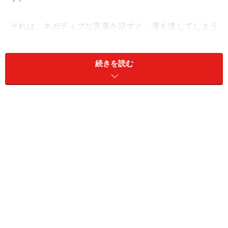
それは、ネガティブな言葉を話すと、運を逃してしまう
ことを知っているからなのです。
続きを読む
運の良い人は、意識してポジティブな言葉を使っていま
す。嫌なことがあったら、「さあ、気持ちを切り替えよ
う」「次は良いことがあるかも」などと、みんなが心の
中で思っていることを、わざと口にします。