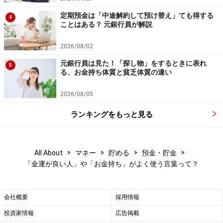
最新の情報や詳細については、必ず各金融機関やサービス提供者
定期預金は「中途解約して預け替え」ても得する
の公式情報をご確認ください。
4
ことはある？ 元銀行員が解説
【編集部からのお知らせ】
2026/08/02
・「家計」について、
アンケート（2026/8/31まで）
を実施
中です！
元銀行員は見た！「探し物」をするときに表れ
5
※抽選で20名にAmazonギフト券1000円分プレゼント
る、お金持ち体質と貧乏体質の違い
※謝礼付きの限定アンケートやモニター企画に参加が可能に
なります
2026/08/05
ランキングをもっと見る
>
>
>
>
All About
マネー
貯める
預金・貯金
「金運が良い人」や「お金持ち」がよく使う言葉って？
会社概要
採用情報
投資家情報
広告掲載