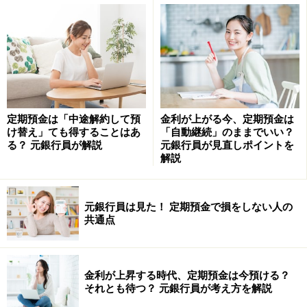
人の悪口や不幸話は盛り上がりますが、基本的にNG。ネガ
ティブな会話からはネガティブなことしか生まれないからで
す。常にポジティブな言葉を口にし、運を味方につけていき
ましょう
お金持ちが会話に出さないことってなに？
定期預金は「中途解約して預
金利が上がる今、定期預金は
け替え」ても得することはあ
「自動継続」のままでいい？
お金持ち、いわゆるセレブといわれている人の会話の内
る？ 元銀行員が解説
元銀行員が見直しポイントを
容は、仕事の話はもちろんのこと、趣味の話、おいしい
解説
レストランの話、演劇の話など、いろいろです。
元銀行員は見た！ 定期預金で損をしない人の
私たちの多くが口にしてしまいがちな、「お金がない」
共通点
「宝くじが1億円当たったら○○したい」などの、ネガテ
ィブ＆空想の話はしません。
金利が上昇する時代、定期預金は今預ける？
それとも待つ？ 元銀行員が考え方を解説
もちろん、お金持ち、セレブの人も、お金の話が大好き