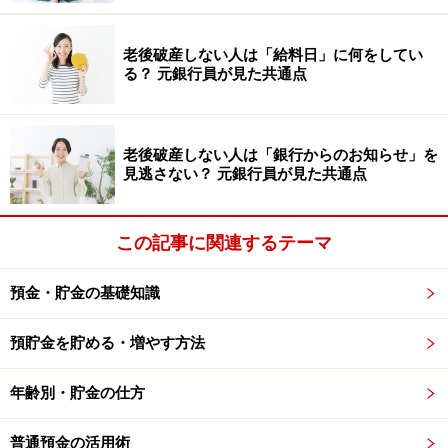
な人は多いのですが、「為替はどう動くと思う？」や
「良い投資先ってどこか知っている？」など、実際に起
老後破産しない人は「給料日」に何をしてい
きている現実的な話や前向きな話題が中心です。また、
る？ 元銀行員が見た共通点
「今後、○○のビジネスを考えているんだ」など、具体的
かつ自分の力で実現可能な構想についての会話をするこ
とも特徴的です。
老後破産しない人は「銀行からのお知らせ」を
見逃さない？ 元銀行員が見た共通点
金運アップを目指すなら、運を味方につけることが大切
です。
この記事に関連するテーマ
意識してポジティブな言葉を使う、空想の話ではなく具
預金・貯金の基礎知識
体的な構想や目的について話す（その時点でお金がなく
てもOK）ようにしましょう。
預貯金を貯める・増やす方法
年齢別・貯金の仕方
特に、「お金があったら、宝くじに当たったら○○した
い」という言葉は、お金がないと宣言しているようなも
普通預金の活用術