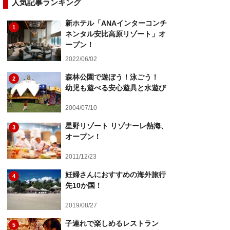
人気記事ランキング
新ホテル「ANAインターコンチ
1
ネンタル安比高原リゾート」オ
ープン！
2022/06/02
森林公園で遊ぼう！泳ごう！
2
幼児も遊べる安心遊具と水遊び
2004/07/10
星野リゾート リゾナーレ熱海、
3
オープン！
2011/12/23
妊婦さんにおすすめの海外旅行
4
先10か国！
2019/08/27
子連れで楽しめるレストラン
5