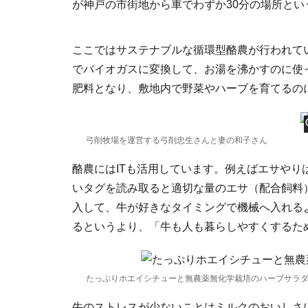
が神戸の市街地から車でわずか30分の場所と
ここではサステナブルな循環型酪農が行われて
でバイオガスに変換して、お湯を沸かすのに使
肥料となり、敷地内で野菜やハーブを育てるの
弓削牧場を運営する弓削忠生さんと妻の和子さん
酪農にはITも活用しています。例えばエサや
いタグを読み取ると適切な量のエサ（配合飼料
入して、牛が好きなタイミングで機械へ入れる
るというより、「牛も人も暮らしやすくするた
たっぷりホエイシチューと無農薬無化学栽培のハーブサラ
牛のストレスが少ないことはミルクのおいしさ