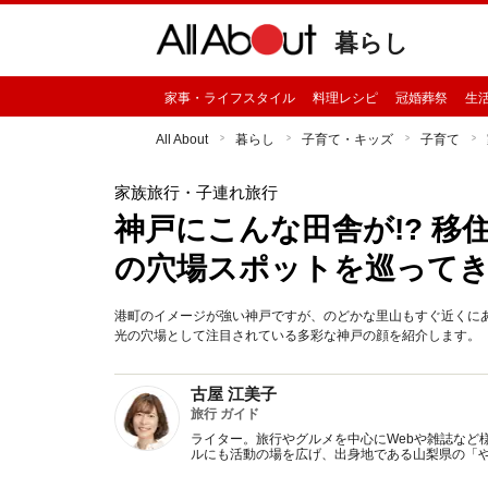
暮らし
家事・ライフスタイル
料理レシピ
冠婚葬祭
生
All About
暮らし
子育て・キッズ
子育て
家族旅行・子連れ旅行
神戸にこんな田舎が!? 
の穴場スポットを巡って
港町のイメージが強い神戸ですが、のどかな里山もすぐ近くに
光の穴場として注目されている多彩な神戸の顔を紹介します。
古屋 江美子
旅行 ガイド
ライター。旅行やグルメを中心にWebや雑誌など
ルにも活動の場を広げ、出身地である山梨県の「