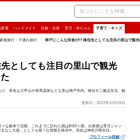
活家電
ハンドメイド
妊娠・出産
育児・赤ちゃん
子育て・キッズ
家族旅行・子連れ旅行
神戸にこんな田舎が!? 移住先としても注目の里山で観
移住先としても注目の里山で観光
きた
あり、有名な六甲山や有馬温泉なども実は神戸市内。移住や二拠点生活、観
更新日：2022年10月28日
様々な媒体で活躍。これまでに訪れた国は約50ヶ国。出産後は育児ジャン
やまなし大使」としても様々な情報を発信中。現在は神奈川県在住。
プロフィール詳細