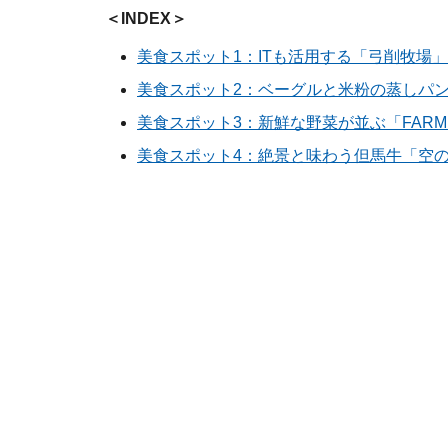
＜INDEX＞
美食スポット1：ITも活用する「弓削牧場」
美食スポット2：ベーグルと米粉の蒸しパ
美食スポット3：新鮮な野菜が並ぶ「FARM 
美食スポット4：絶景と味わう但馬牛「空