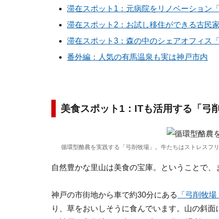
滞在スポット1：元病院をリノベーション
滞在スポット2：お試し移住ができる古民
滞在スポット3：森の中のシェアオフィス「R
番外編：人気の有馬温泉も実は神戸市内
美食スポット1：ITも活用する「弓
循環型酪農を実践する「弓削牧場」。牛たちはストレスフ
自然豊かな里山は美食の宝庫。ということで、ま
神戸の市街地から車で約30分にある
「弓削牧場
り、草をおいしそうに食んでいます。山の斜面