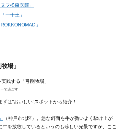
「ヌフ松森医院」
家「一十土」
OKKONOMAD」
削牧場」
リーで過ごす
ずは“おいしい”スポットから紹介！
」
（神戸市北区）。急な斜面を牛が勢いよく駆け上が
に牛を放牧しているというのも珍しい光景ですが、ここ