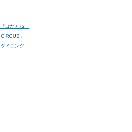
ン「はなとね」
CIRCUS」
のダイニング」