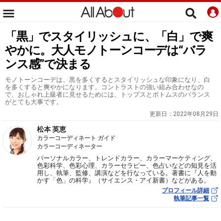
「黒」でスタイリッシュに、「白」で爽
やかに。大人モノトーンコーデは“バラ
ンス感”で決まる
モノトーンコーデは、黒を多くするとスタイリッシュな印象になり、白
を多くすると爽やかになります。コントラストの強い組み合わせなの
で、おしゃれ上級者に見せるためには、トップスとボトムスのバランス
がとても大事です。
更新日：
2022年08月29日
松本 英恵
カラーコーディネート ガイド
カラーコーディネーター
パーソナルカラー、トレンドカラー、カラーマーケティング、
色彩科学、色彩心理、カラーセラピー、色占いなどの知見を活
用し、執筆、監修、講演などを行なっている。著書に『人を動
かす「色」の科学』（サイエンス・アイ新書）などがある。
プロフィール詳細
執筆記事一覧