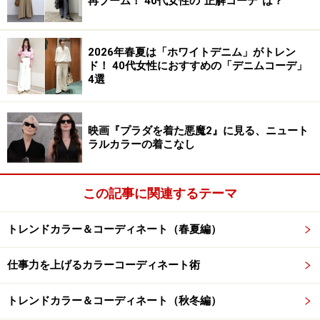
再ブーム！ 40代女性の“正解コーデ”は？
Lサイズを合わせて、上下のバランスを整えています。
シンプルな無地のTシャツだからこそ、サイズ感にはこ
2026年春夏は「ホワイトデニム」がトレン
だわりたいものです。白パンツは透けるのが気になりま
ド！ 40代女性におすすめの「デニムコーデ」
すが、程よい厚みのツイルトラウザーなので、安心して
4選
着用できるのもうれしいポイントです。
映画『プラダを着た悪魔2』に見る、ニュート
ラルカラーの着こなし
3：白トップス＋黒パンツの白黒モノトーン
コーデ
この記事に関連するテーマ
トレンドカラー＆コーディネート（春夏編）
出典：
WEAR
仕事力を上げるカラーコーディネート術
今シーズン人気のロゴTシャツとグルカパンツのモノト
トレンドカラー＆コーディネート（秋冬編）
ーンコーデ。ロゴとパンツの黒をリンクさせているの