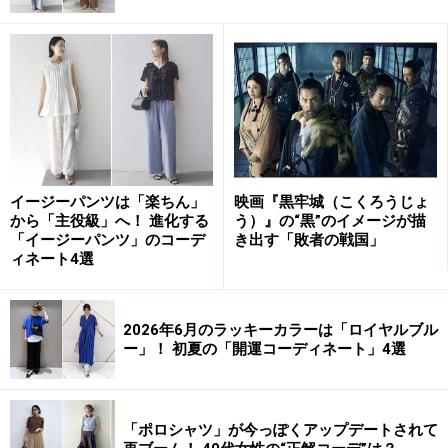
タイルにしたり、夏から秋へとシーズン長く着回しが効
くのもうれしいですね。
2：黒トップス＋白ボトムスの黒白モノトー
ンコーデ
イージーパンツは「楽ちん」
映画『黒牢城（こくろうじょ
から「主役級」へ！ 進化する
う）』の“黒”のイメージが描
出典：
WEAR
「イージーパンツ」のコーデ
き出す「敗者の戦国」
ィネート4選
ボリューム感のあるボトムスに、トップスをウエストイ
ンして、上半身をコンパクトにまとめるのが、今シーズ
2026年6月のラッキーカラーは「ロイヤルブル
ー」！ 初夏の「開運コーディネート」4選
ンらしいコーディネートの1つ。
ハイウエストでタックがたっぷりと入ったワイドパンツ
「ポロシャツ」が今っぽくアップデートされて
に、UNIQLOエアリズムコットンクルーネックTシャツの