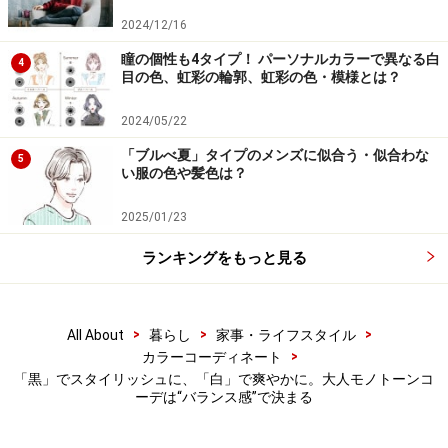
出典：
WEAR
2024/12/16
瞳の個性も4タイプ！ パーソナルカラーで異なる白
4
目の色、虹彩の輪郭、虹彩の色・模様とは？
ボーダー柄はネイビー×ホワイトが定番の配色ですが、ブ
ラック×ホワイトにすると、ややモードな雰囲気になりま
2024/05/22
す。黒コーデはもちろん、白コーデにも映える汎用性の
「ブルべ夏」タイプのメンズに似合う・似合わな
5
高いアイテムです。パンツは、リネンブレンドの中肉綾
い服の色や髪色は？
織り素材で、抜群のストレッチ性を持つカジュアルな印
2025/01/23
象のイージーパンツ。トップスもボトムスも、体に付か
ず離れずの程よくコンパクトなサイズ感で、ボトムスに
ランキングをもっと見る
インしてシンプルにまとめています。
ウエストにバンドカラーシアーシャツを巻いたり、サン
>
>
>
All About
暮らし
家事・ライフスタイル
>
カラーコーディネート
グラスとバッグを水色でそろえたり、素材や色で涼やか
「黒」でスタイリッシュに、「白」で爽やかに。大人モノトーンコ
な印象を添えて。
ーデは“バランス感”で決まる