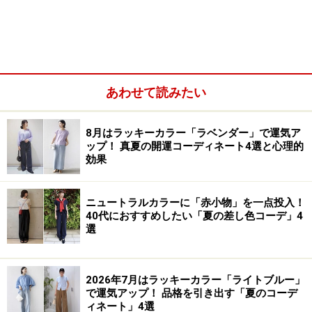
ントです。インナー、ミニバッグ、レースアップサンダ
ルを白でそろえて、涼やかな印象を取り入れています。
あわせて読みたい
8月はラッキーカラー「ラベンダー」で運気ア
ップ！ 真夏の開運コーディネート4選と心理的
効果
ニュートラルカラーに「赤小物」を一点投入！
40代におすすめしたい「夏の差し色コーデ」4
選
フレンチスリーブなので、涼しくなってきたら、長袖の
2026年7月はラッキーカラー「ライトブルー」
で運気アップ！ 品格を引き出す「夏のコーデ
インナーを合わせたり、パンツと合わせてレイヤードス
ィネート」4選