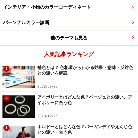
で、カジュアルでありながら、ハンサムなスタイルとな
インテリア・小物のカラーコーディネート
っています。
パーソナルカラー診断
綿100％のTシャツは程よくゆとりがあり、リラックスし
た着心地を楽しめます。大きすぎないので、羽織りのイ
他のテーマも見る
ンに合わせてもよいでしょう。ベーシックなチノ素材の
人気記事ランキング
パンツは、新定番アイテムとなりそうなグルカパンツ。
全体的にゆったりとしたシルエットで、股上が深く、幅
補色とは？ 色相環からわかる効果・意味・反対色
1
広のウエストバンドがついていて、アジャスターでウエ
との違いを解説
ストを調整できる仕様になっています。
2023/09/22
アイボリーとはどんな色？ベージュとの違い、ア
2
イボリーに合う色
4：ボーダー柄トップス＋黒パンツのモノト
ーンコーデ
2023/12/25
ボルドーとはどんな色？バーガンディやえんじ色
3
との違い・合う色