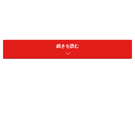
1：ジャンスカワンピースのオールブラック
コーデ
続きを読む
出典：
WEAR
スマートで大人っぽい雰囲気を醸し出す黒コーデは、洗
練された着こなしへの近道。深いVネックのロングワン
ピースは、ユーズド感のあるフリンジがデザインの特徴
となっています。スリット入りのIラインシルエットなの
で、ストレスフリーで楽に着用できるのもうれしいポイ