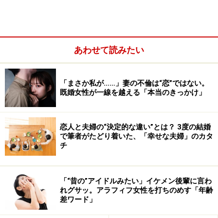
あればいいのですが、おそらく同意できるものではない
はず。なぜなら
皆が賛同できるようなことはすでにまか
り通っているので、わざわざ主張する必要はない
から。
あえて声を大にして主張してくるということは、実現で
あわせて読みたい
きていない（多数の人にとっては賛同し難い）内容なの
ではと推察します。
「まさか私が……」妻の不倫は“恋”ではない。
既婚女性が一線を越える「本当のきっかけ」
恋人と夫婦の“決定的な違い”とは？ 3度の結婚
で筆者がたどり着いた、「幸せな夫婦」のカタ
チ
「“昔の”アイドルみたい」イケメン後輩に言わ
れグサッ。アラフィフ女性を打ちのめす「年齢
差ワード」