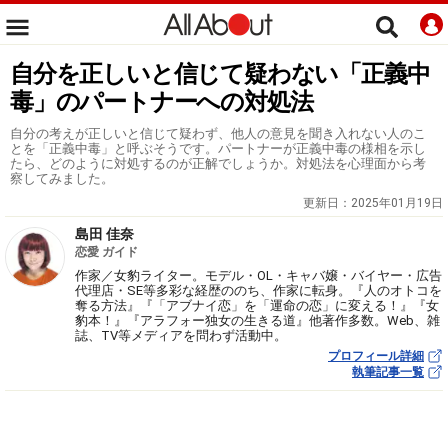
自分を正しいと信じて疑わない「正義中
毒」のパートナーへの対処法
自分の考えが正しいと信じて疑わず、他人の意見を聞き入れない人のこ
とを「正義中毒」と呼ぶそうです。パートナーが正義中毒の様相を示し
たら、どのように対処するのが正解でしょうか。対処法を心理面から考
察してみました。
更新日：
2025年01月19日
島田 佳奈
恋愛 ガイド
作家／女豹ライター。モデル・OL・キャバ嬢・バイヤー・広告
代理店・SE等多彩な経歴ののち、作家に転身。『人のオトコを
奪る方法』『「アブナイ恋」を「運命の恋」に変える！』『女
豹本！』『アラフォー独女の生きる道』他著作多数。Web、雑
誌、TV等メディアを問わず活動中。
プロフィール詳細
執筆記事一覧