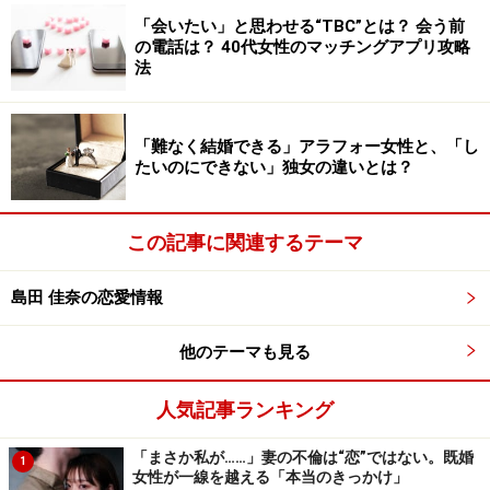
も肯定でもなく「私と異なる考え方があること」だけを
「会いたい」と思わせる“TBC”とは？ 会う前
受け止めるニュアンスになります。
の電話は？ 40代女性のマッチングアプリ攻略
法
「それは違うと思う」と意見をぶつけ合うほうが建設的
だという見方もあるでしょう。しかし聞く耳を持たない
「難なく結婚できる」アラフォー女性と、「し
相手とのディベートに、建設的な結論は導けません。徒
たいのにできない」独女の違いとは？
労に終わるのが関の山。
この記事に関連するテーマ
世の中、自分と異なる考え方や価値観を持つ人はゴマン
といます。いちいち噛みつくのは、無駄に敵を増やすだ
島田 佳奈の恋愛情報
け。そうやって自分と異なる考え方や価値観を持つ相手
に自分の意見を述べるのは、まさに正義中毒な振る舞い
他のテーマも見る
です（正義を振りかざす人ほど、自分が正義中毒という
自覚はないものです）。
人気記事ランキング
「まさか私が……」妻の不倫は“恋”ではない。既婚
1
女性が一線を越える「本当のきっかけ」