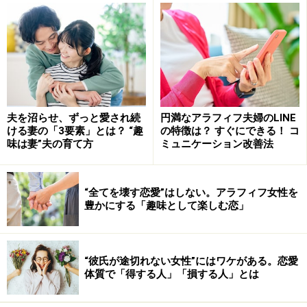
「正義中毒」的な主張や意見の押し付けは、あまり気持
ちのいいものではありません。知らない人だったりネッ
トの向こう側くらい距離があればスルーできますが、パ
ートナーが正義中毒モードに変貌したら厄介です。そん
夫を沼らせ、ずっと愛され続
円満なアラフィフ夫婦のLINE
なとき、どのように対応すればいいのでしょうか。
ける妻の「3要素」とは？ “趣
の特徴は？ すぐにできる！ コ
味は妻”夫の育て方
ミュニケーション改善法
対抗するのは時間のムダ。交わすスキルを
“全てを壊す恋愛”はしない。アラフィフ女性を
身に着けよう
豊かにする「趣味として楽しむ恋」
たとえばあなたの夫が、あなたの意見に「常識知らず」
のレッテルを貼ってきたとします。基本は「そういう考
“彼氏が途切れない女性”にはワケがある。恋愛
え方もあるね。ありがとう、覚えとく」で会話を終了さ
体質で「得する人」「損する人」とは
せるのが賢い選択。お礼の言葉を添えることで、否定で