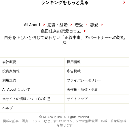
ランキングをもっと見る
正義中毒の人は、自分の意見を通したいのではありませ
ん。その場で
「自分が正しい」と認められれば、目的は
>
>
>
>
All About
恋愛・結婚
恋愛
恋愛
達成するのです。承認欲求の1つのスタイルですね。
>
島田佳奈の恋愛コラム
自分を正しいと信じて疑わない「正義中毒」のパートナーへの対処
法
正義中毒な人とぶつかるのは、時間とエネルギーのム
ダ。「異なる意見を教えてくれた」事実にのみ敬意を払
い、それが屁理屈や間違った正義感であれば、相手が誰
会社概要
採用情報
であろうと笑顔で聞き流してしまいましょう。
投資家情報
広告掲載
利用規約
プライバシーポリシー
距離を置ける関係の相手なら、フェイドアウトするのが
All Aboutについて
著作権・商標・免責
一番。自分の意見をぶつけることで、あなたまで正義中
当サイトの情報についての注意
サイトマップ
毒にならないようにしましょうね。
ヘルプ
【関連記事】
© All About, Inc. All rights reserved.
掲載の記事・写真・イラストなど、すべてのコンテンツの無断複写・転載・公衆送信等
を禁じます
夫にイライラしたときの対処法……キレない妻はこっ