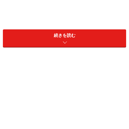
続きを読む
「正義中毒」の人の特徴。パートナーが該当していたらどう
する？
世の中には、自分の中にある正義を信じるばかりに他人
の意見に耳を貸さない「正義中毒」な人がいます。
正義感を持つ人は素晴らしいですし、己の信念が揺らが
ないメンタルの強さは見習いたいとも思うのですが、い
かんせん誰にも迎合せず「私が正しい」と主張するだけ
では、尊敬されるどころか疎まれるだけ。いわゆる「老
害」と呼ばれる年長者もこのタイプです。
正義中毒の人が押しつけてくる正義が共感できるもので