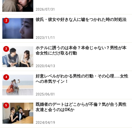
見過ごせない要求や意見には「結論を保留
にする」ことで対処を
2026/07/31
彼氏・彼女や好きな人に嘘をつかれた時の対処法
しかし内容によっては看過できないこともあるかもしれ
2
ません。たとえば育児の手法について、父親である夫が
にわか知識で「こうするべき」と押しつけてきたら、母
2023/11/11
親であるあなたは黙っていられないのではないでしょう
ホテルに誘うのは本命？本命じゃない？男性が本
3
か。そんなときは、一旦相手の主張を受け入れる方向で
命女性にだけ取る行動
「私はこれがいいと思うから、両方試してもいい？」と
2020/04/13
結論を保留にする
のが得策です。
好意レベルがわかる男性の行動・その心理……女性
4
への本気サイン！
育児に限らず、異なる意見で衝突することなく最適解へ
と導くためには、一旦相手の言い分を受け入れること。
2025/06/01
フリでもいいのです。その場を和やかにやり過ごし（＝
既婚者のデートはどこからが不倫？気が合う異性
5
友達と会うのはOKか
保留）、とにかく時間を経過させること。よほどこだわ
りを持つ事柄でもない限り、主張してきた相手のほう
2024/04/19
は、時間とともに忘れてしまうはず（笑）。