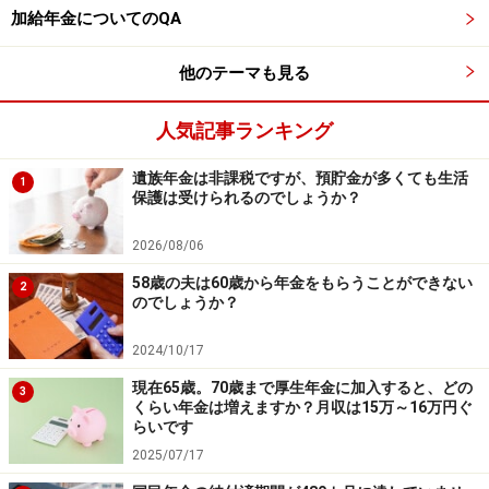
最新の情報や詳細については、必ず各金融機関やサービス提供者
加給年金についてのQA
の公式情報をご確認ください。
【編集部からのお知らせ】
他のテーマも見る
・「家計」について、
アンケート（2026/8/31まで）
を実施
中です！
人気記事ランキング
※抽選で20名にAmazonギフト券1000円分プレゼント
※謝礼付きの限定アンケートやモニター企画に参加が可能に
遺族年金は非課税ですが、預貯金が多くても生活
なります
1
保護は受けられるのでしょうか？
2026/08/06
58歳の夫は60歳から年金をもらうことができない
2
のでしょうか？
2024/10/17
現在65歳。70歳まで厚生年金に加入すると、どの
3
くらい年金は増えますか？月収は15万～16万円ぐ
らいです
2025/07/17