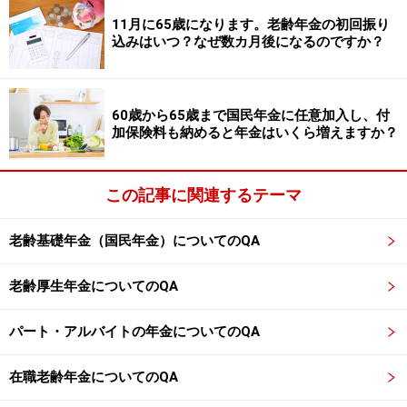
境が整いつつあります。体調管理に気を付けて、健康で
11月に65歳になります。老齢年金の初回振り
込みはいつ？なぜ数カ月後になるのですか？
少しでも長く働くことができれば、精神的・経済的にも
豊かな老後を過ごすことができるでしょう。
60歳から65歳まで国民年金に任意加入し、付
※年金プチ相談コーナーに取り上げてほしい質問がある
加保険料も納めると年金はいくら増えますか？
人は
こちらから
応募するか、コメント欄への書き込みを
お願いします。
この記事に関連するテーマ
監修・文／深川 弘恵（ファイナンシャルプランナー）
老齢基礎年金（国民年金）についてのQA
※記事内容は執筆時点のものです。最新の内容をご確認くださ
い。
老齢厚生年金についてのQA
本記事の内容は一般的な情報提供を目的としており、特定の金融
商品や投資行動を推奨するものではありません。
投資や資産運用に関する最終的なご判断はご自身の責任において
パート・アルバイトの年金についてのQA
行ってください。
掲載情報の正確性・完全性については十分に配慮しております
が、その内容を保証するものではなく、これに基づく損失・損害
在職老齢年金についてのQA
などについて当社は一切の責任を負いません。