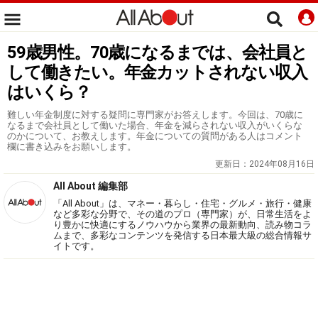
59歳男性。70歳になるまでは、会社員と
して働きたい。年金カットされない収入
はいくら？
難しい年金制度に対する疑問に専門家がお答えします。今回は、70歳に
なるまで会社員として働いた場合、年金を減らされない収入がいくらな
のかについて、お教えします。年金についての質問がある人はコメント
欄に書き込みをお願いします。
更新日：
2024年08月16日
All About 編集部
「All About」は、マネー・暮らし・住宅・グルメ・旅行・健康
など多彩な分野で、その道のプロ（専門家）が、日常生活をよ
り豊かに快適にするノウハウから業界の最新動向、読み物コラ
ムまで、多彩なコンテンツを発信する日本最大級の総合情報サ
イトです。