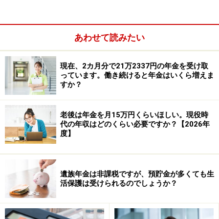
あわせて読みたい
A：老齢厚生年金の月額と給与収入等の合計
現在、2カ月分で21万2337円の年金を受け取
が50万円以下であればカットされません
っています。働き続けると年金はいくら増えま
すか？
60歳以上で会社員として働き、厚生年金に加入した場
合、給与収入等（総報酬月額相当額）と老齢厚生年金の
老後は年金を月15万円くらいほしい。現役時
月額（基本月額）を足した金額が一定額（50万円）を超
代の年収はどのくらい必要ですか？【2026年
えると、老齢厚生年金額が一部、または全部支給停止に
度】
なります。これを「在職老齢年金」といいます。
老齢厚生年金の月額（基本月額）と月の総報酬月額相当
遺族年金は非課税ですが、預貯金が多くても生
活保護は受けられるのでしょうか？
額（給与収入等が目安）を合わせて50万円以下におさめ
れば、老齢厚生年金は全額支給されます。