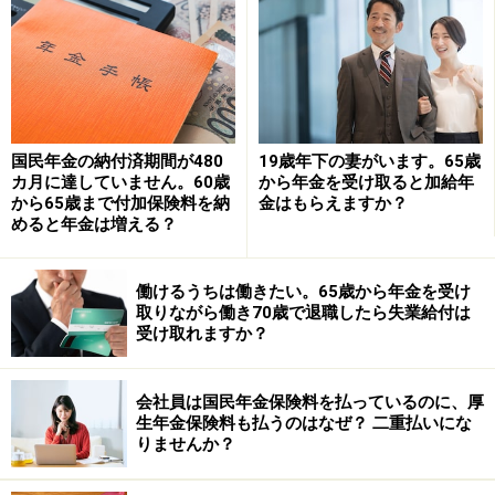
もし老齢厚生年金の月額（基本月額）と総報酬月額相当
額が50万円を超える場合、老齢厚生年金の支給停止額は
以下の計算式となります。
【計算式】支給停止額＝（総報酬月額相当額＋基本月額
国民年金の納付済期間が480
19歳年下の妻がいます。65歳
－50
万円）×1/2×12
カ月に達していません。60歳
から年金を受け取ると加給年
から65歳まで付加保険料を納
金はもらえますか？
めると年金は増える？
もし相談者が70歳になるまで働き続けた場合、上記の在
職老齢年金に当てはまる可能性があります。したがっ
働けるうちは働きたい。65歳から年金を受け
て、おおよその目安として、毎月の老齢基礎年金を除い
取りながら働き70歳で退職したら失業給付は
た老齢厚生年金額＋月収などが50万円以下であれば年金
受け取れますか？
はカットされません。50万円を超えた場合は、老齢厚生
年金が少なくなりますが、65歳以降の老齢基礎年金は減
会社員は国民年金保険料を払っているのに、厚
額されません。
生年金保険料も払うのはなぜ？ 二重払いにな
りませんか？
定年退職の年齢が引き上げられ、高齢者も働きやすい環