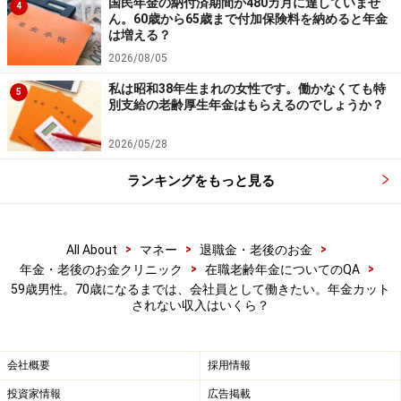
国民年金の納付済期間が480カ月に達していませ
4
ん。60歳から65歳まで付加保険料を納めると年金
は増える？
2026/08/05
私は昭和38年生まれの女性です。働かなくても特
5
別支給の老齢厚生年金はもらえるのでしょうか？
2026/05/28
ランキングをもっと見る
>
>
>
All About
マネー
退職金・老後のお金
>
>
年金・老後のお金クリニック
在職老齢年金についてのQA
59歳男性。70歳になるまでは、会社員として働きたい。年金カット
されない収入はいくら？
会社概要
採用情報
投資家情報
広告掲載